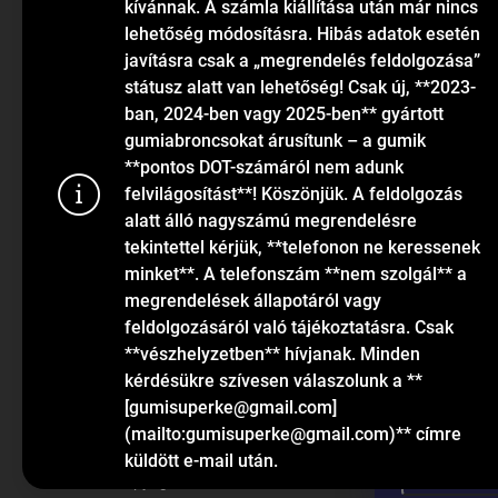
kívánnak. A számla kiállítása után már nincs
lehetőség módosításra. Hibás adatok esetén
javításra csak a „megrendelés feldolgozása”
státusz alatt van lehetőség! Csak új, **2023-
ban, 2024-ben vagy 2025-ben** gyártott
gumiabroncsokat árusítunk – a gumik
KAPCSOLAT
**pontos DOT-számáról nem adunk
felvilágosítást**! Köszönjük. A feldolgozás
alatt álló nagyszámú megrendelésre
info
@
gumiok.hu
tekintettel kérjük, **telefonon ne keressenek
+36705429902
minket**. A telefonszám **nem szolgál** a
megrendelések állapotáról vagy
feldolgozásáról való tájékoztatásra. Csak
Sütiket has
**vészhelyzetben** hívjanak. Minden
látogatások 
kérdésükre szívesen válaszolunk a **
funkcionalit
[gumisuperke@gmail.com]
információk
(mailto:gumisuperke@gmail.com)** címre
küldött e-mail után.
Beállítás
Copyright 2026
GumiOK.hu webáruház
. Minden jog fen