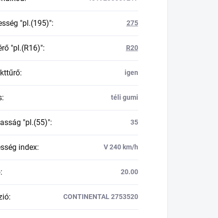
esség "pl.(195)"
:
275
rő "pl.(R16)"
:
R20
kttűrő
:
igen
s
:
téli gumi
asság "pl.(55)"
:
35
esség index
:
V 240 km/h
ő
:
20.00
zió
:
CONTINENTAL 2753520