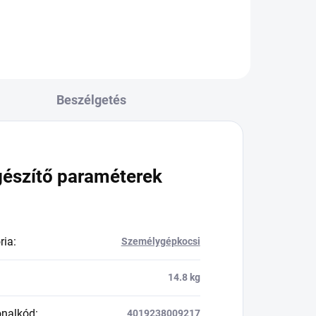
Beszélgetés
gészítő paraméterek
ria
:
Személygépkocsi
14.8 kg
onalkód
:
4019238009217