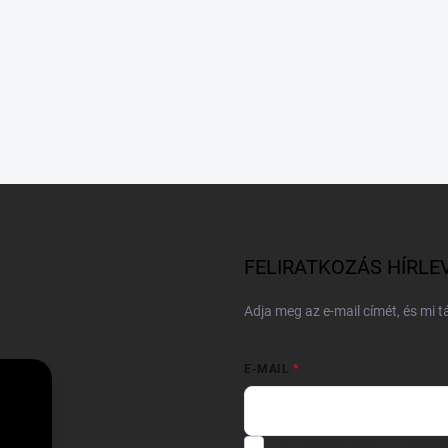
FELIRATKOZÁS HÍRLE
Adja meg az e-mail címét, és mi 
E-MAIL
Hozzájárulok, hogy az általam