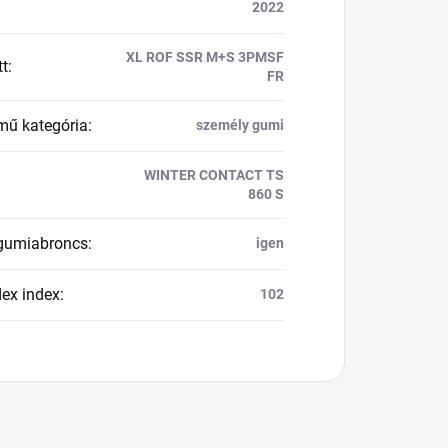
2022
XL ROF SSR M+S 3PMSF
tt
:
FR
mű kategória
:
személy gumi
WINTER CONTACT TS
860 S
 gumiabroncs
:
igen
dex index
:
102