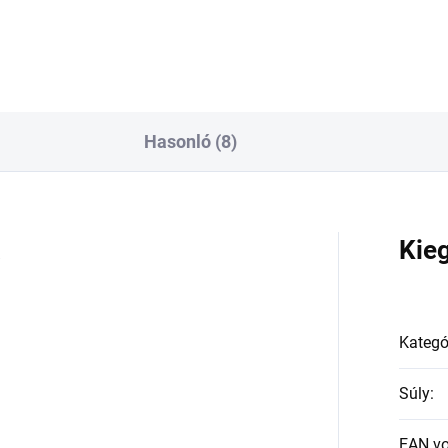
Hasonló (8)
a
Kie
Kategó
Súly
:
EAN v