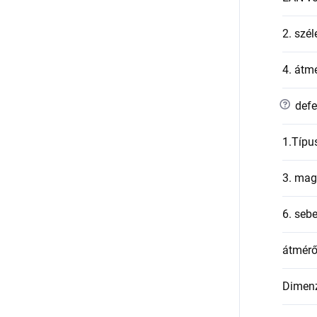
2. szél
4. átmé
?
defe
1.Típu
3. mag
6. seb
átmér
Dimen