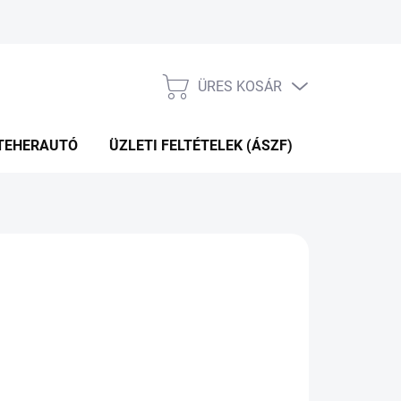
ÜRES KOSÁR
KOSÁR
TEHERAUTÓ
ÜZLETI FELTÉTELEK (ÁSZF)
WEBÁRUHÁ
 620 Ft
.11