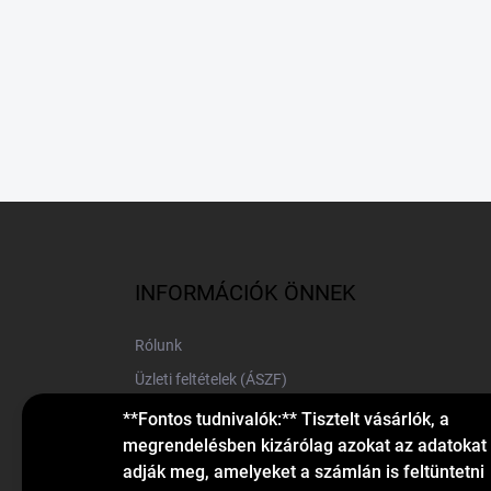
L
á
b
l
INFORMÁCIÓK ÖNNEK
é
c
Rólunk
Üzleti feltételek (ÁSZF)
Elérhetőségek
**Fontos tudnivalók:** Tisztelt vásárlók, a
megrendelésben kizárólag azokat az adatokat
Blog
adják meg, amelyeket a számlán is feltüntetni