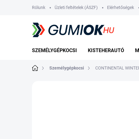
Ugrás
Rólunk
Üzleti feltételek (ÁSZF)
Elérhetőségek
a
fő
tartalomhoz
SZEMÉLYGÉPKOCSI
KISTEHERAUTÓ
M
Kezdőlap
Személygépkocsi
CONTINENTAL WINTER
Nincs értékelés
Ugrás az értékelé