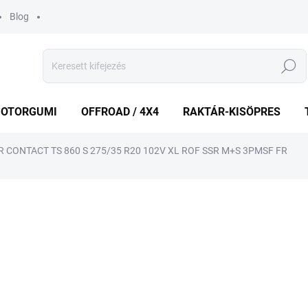
Blog
Keresés
OTORGUMI
OFFROAD / 4X4
RAKTÁR-KISÖPRES
 CONTACT TS 860 S 275/35 R20 102V XL ROF SSR M+S 3PMSF FR
shez
MÁRKA:
CONTINENTAL
121 968 Ft
114
Egységár:
KÉT MUNKANAP
(1 DB)
VÁRHATÓ KÉZBESÍTÉS:
2026.8