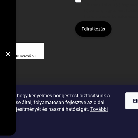
felhasználásával a(z)
*cég neve
Kijelentem, hogy az
adatkezelési
hozzájárulásom bármikor viss
Feliratkozás
Á
R
Árukereső.hu
U
K
E
R
ználunk, hogy kényelmes böngészést biztosítsunk a
E
E
elemzése által, folyamatosan fejlesztve az oldal
S
gumiok
ását, teljesítményét és használhatóságát.
További
Ő
ok
ntartva.