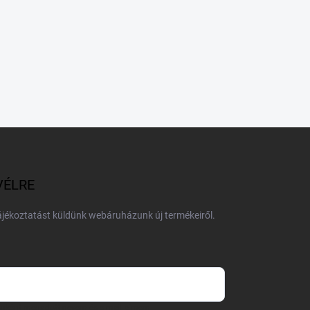
VÉLRE
tájékoztatást küldünk webáruházunk új termékeiről.
 önként megadott nevem és e-mail címem