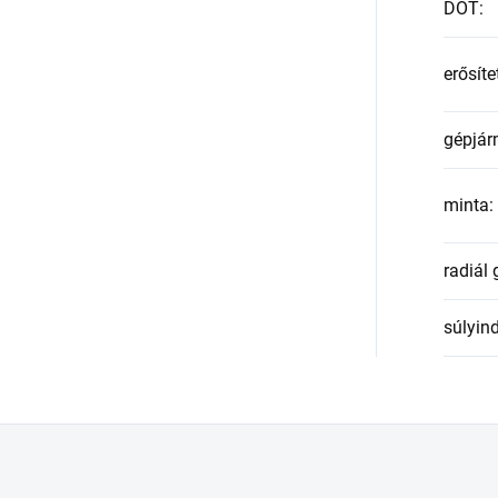
DOT
:
erősíte
gépjár
minta
:
radiál
súlyin