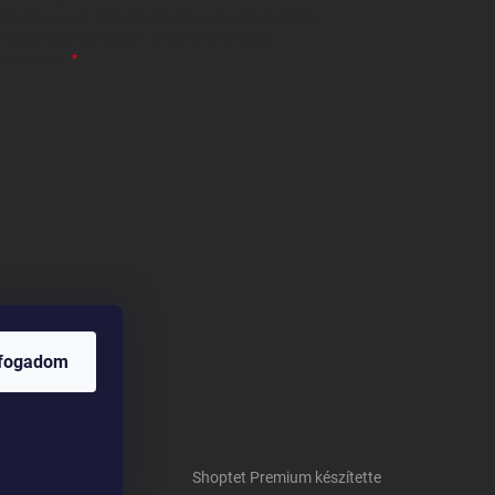
részemre e-mail útján hírleveleket, ajánlatokat küldjön.
 tájékoztatót
elolvastam. Megértettem, hogy a
zavonhatom.
lfogadom
Shoptet Premium készítette