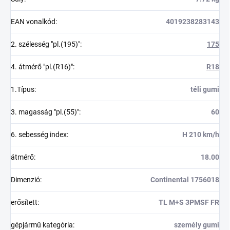
EAN vonalkód
:
4019238283143
2. szélesség "pl.(195)"
:
175
4. átmérő "pl.(R16)"
:
R18
1.Típus
:
téli gumi
3. magasság "pl.(55)"
:
60
6. sebesség index
:
H 210 km/h
átmérő
:
18.00
Dimenzió
:
Continental 1756018
erősített
:
TL M+S 3PMSF FR
gépjármű kategória
:
személy gumi