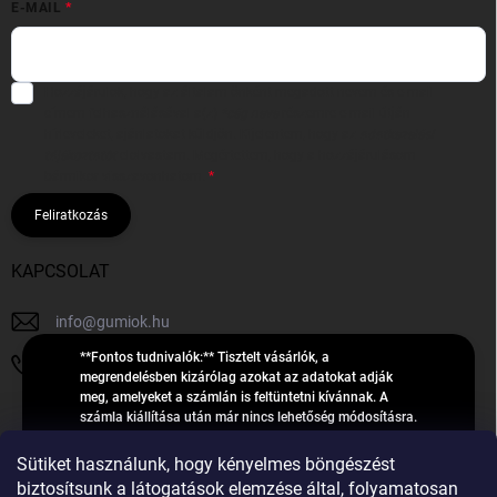
E-MAIL
Hozzájárulok, hogy az általam önként megadott nevem és e-mail
címem felhasználásával a(z)
*cég neve
részemre e-mail útján
hírleveleket, ajánlatokat küldjön. Kijelentem, hogy az
adatkezelési
tájékoztatót
elolvastam. Megértettem, hogy a hozzájárulásom
bármikor visszavonhatom.
Feliratkozás
KAPCSOLAT
info
@
gumiok.hu
**Fontos tudnivalók:** Tisztelt vásárlók, a
+36705429902
megrendelésben kizárólag azokat az adatokat adják
meg, amelyeket a számlán is feltüntetni kívánnak. A
számla kiállítása után már nincs lehetőség módosításra.
Hibás adatok esetén javításra csak a „megrendelés
Á
feldolgozása” státusz alatt van lehetőség! Csak új,
Sütiket használunk, hogy kényelmes böngészést
R
**2023-ban, 2024-ben vagy 2025-ben** gyártott
Árukereső.hu
biztosítsunk a látogatások elemzése által, folyamatosan
U
gumiabroncsokat árusítunk – a gumik **pontos DOT-