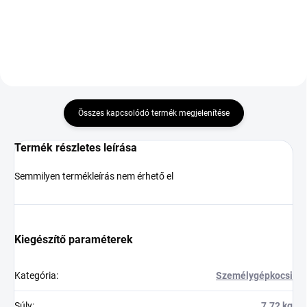
Kosárba
Összes kapcsolódó termék megjelenítése
Termék részletes leírása
Semmilyen termékleírás nem érhető el
Kiegészítő paraméterek
Kategória
:
Személygépkocsi
Súly
:
7.72 kg