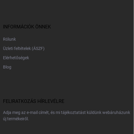
á
b
l
é
c
INFORMÁCIÓK ÖNNEK
Rólunk
Üzleti feltételek (ÁSZF)
Elérhetőségek
Blog
FELIRATKOZÁS HÍRLEVÉLRE
Adja meg az e-mail címét, és mi tájékoztatást küldünk webáruházunk
új termékeiről.