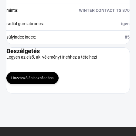
minta
:
WINTER CONTACT TS 870
radiál gumiabroncs
:
igen
súlyindex index
:
85
Beszélgetés
Legyen az első, aki véleményt ír ehhez a tételhez!
Hozzászólás hozzáadása
L