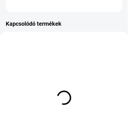
KÉRDÉS
Kapcsolódó termékek
KÜLSŐ RAKTÁR MAX 8 NAP+2NA A
KÜLSŐ RAKTÁR MAX 8 NAP+2NA A
SZÁLITÁSIG
SZÁLITÁSIG
(>5 DB)
(>5 DB)
NEXEN N'FERA SPORT
Toyo Proxes Sport
225/40 R18 92Y TL XL
235/65 R17 108W
RPB OE Audi
53 873 Ft
44 495 Ft
Kosárba