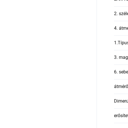
2. szél
4. átmé
1.Típu
3. mag
6. seb
átmér
Dimen
erősíte