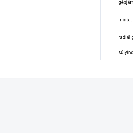
gépjár
minta
:
radiál
súlyin