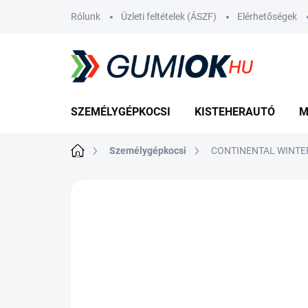
Ugrás
Rólunk
Üzleti feltételek (ÁSZF)
Elérhetőségek
a
fő
tartalomhoz
SZEMÉLYGÉPKOCSI
KISTEHERAUTÓ
M
Kezdőlap
Személygépkocsi
CONTINENTAL WINTER
Nincs értékelés
Ugrás az értékelé