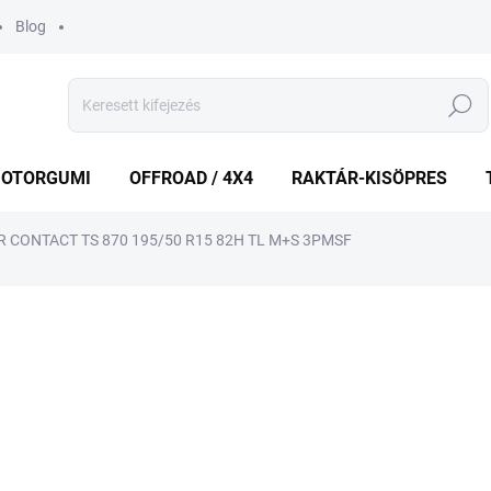
Blog
Keresés
OTORGUMI
OFFROAD / 4X4
RAKTÁR-KISÖPRES
 CONTACT TS 870 195/50 R15 82H TL M+S 3PMSF
shez
MÁRKA:
CONTINENTAL
38 944 Ft
Egységár:
KÜLSŐ RAKTÁR MAX5 NAP
−
+