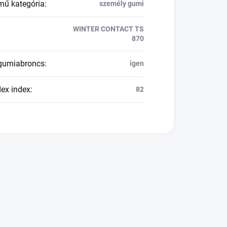
mű kategória
:
személy gumi
WINTER CONTACT TS
870
 gumiabroncs
:
igen
dex index
:
82