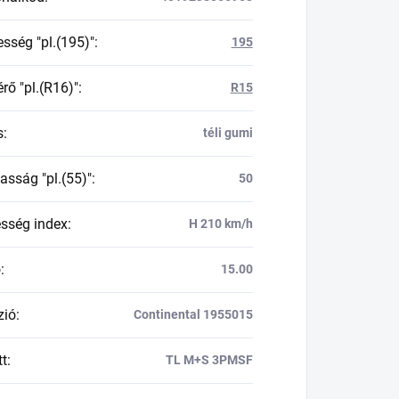
esség "pl.(195)"
:
195
rő "pl.(R16)"
:
R15
s
:
téli gumi
asság "pl.(55)"
:
50
esség index
:
H 210 km/h
ő
:
15.00
zió
:
Continental 1955015
tt
:
TL M+S 3PMSF