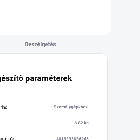
Beszélgetés
gészítő paraméterek
ria
:
Személygépkocsi
6.82 kg
onalkód
:
4019238066968