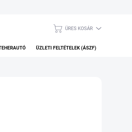
ÜRES KOSÁR
KOSÁR
TEHERAUTÓ
ÜZLETI FELTÉTELEK (ÁSZF)
WEBÁRUHÁ
+2NAP A SZÁLITÁSIG
(>5 DB)
Hozzáadás a kosárhoz