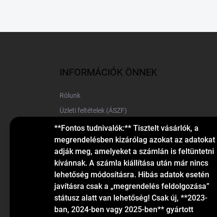
L
á
b
l
INFORMÁCIÓK ÖNNEK
é
c
Rólunk
Üzleti feltételek (ÁSZF)
Elérhetőségek
**Fontos tudnivalók:** Tisztelt vásárlók, a
megrendelésben kizárólag azokat az adatokat
Blog
adják meg, amelyeket a számlán is feltüntetni
kívánnak. A számla kiállítása után már nincs
lehetőség módosításra. Hibás adatok esetén
javításra csak a „megrendelés feldolgozása”
státusz alatt van lehetőség! Csak új, **2023-
ban, 2024-ben vagy 2025-ben** gyártott