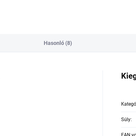
Hasonló (8)
a
Kie
Kategó
Súly
:
EAN v