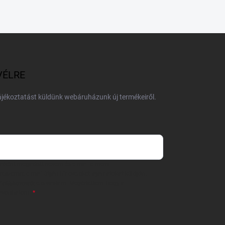
VÉLRE
tájékoztatást küldünk webáruházunk új termékeiről.
 önként megadott nevem és e-mail címem
részemre e-mail útján hírleveleket, ajánlatokat küldjön.
 tájékoztatót
elolvastam. Megértettem, hogy a
zavonhatom.