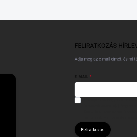
FELIRATKOZÁS HÍRLE
Adja meg az e-mail címét, és mi 
E-MAIL
Hozzájárulok, hogy az általam
felhasználásával a(z)
*cég neve
Kijelentem, hogy az
adatkezelési
hozzájárulásom bármikor viss
Feliratkozás