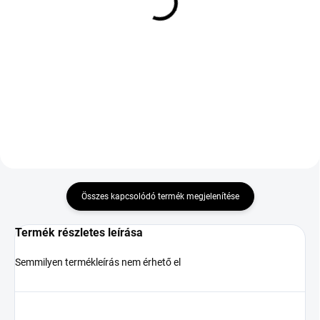
ROVELO AVENUE
Seasonproof 2 Silent XL
SPRINT 235/55 R17
245/45 R19 102Y
103W TL XL ZR
79 878 Ft
33 187 Ft
Kosárba
Kosárba
Összes kapcsolódó termék megjelenítése
Termék részletes leírása
Semmilyen termékleírás nem érhető el