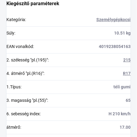
Kiegészítő paraméterek
Kategória
:
Személygépkocsi
Súly
:
10.51 kg
EAN vonalkód
:
4019238054163
2. szélesség "pl.(195)"
:
215
4. átmérő "pl.(R16)"
:
R17
1.Típus
:
téli gumi
3. magasság "pl.(55)"
:
65
6. sebesség index
:
H 210 km/h
átmérő
:
17.00