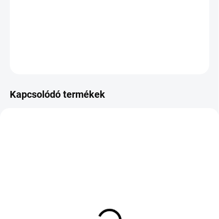
−
+
Hozzáadás a kosárhoz
KÉRDÉS
Kapcsolódó termékek
RAKTÁRON
KÜLSŐ RAKTÁR MAX 8 NAP+2NA A
(4 DB)
SZÁLITÁSIG
(>5 DB)
Nokian Tyres