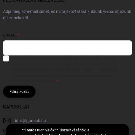
FELIRATKOZÁS HÍRLEVÉLRE
Adja meg az e-mail címét, és mi tájékoztatást küldünk webáruházunk
új termékeiről.
E-MAIL
Hozzájárulok, hogy az általam önként megadott nevem és e-mail
címem felhasználásával a(z)
*cég neve
részemre e-mail útján
hírleveleket, ajánlatokat küldjön. Kijelentem, hogy az
adatkezelési
tájékoztatót
elolvastam. Megértettem, hogy a hozzájárulásom
bármikor visszavonhatom.
Feliratkozás
KAPCSOLAT
info
@
gumiok.hu
**Fontos tudnivalók:** Tisztelt vásárlók, a
+36705429902