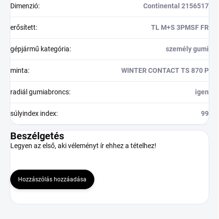
Dimenzió
:
Continental 2156517
erősített
:
TL M+S 3PMSF FR
gépjármű kategória
:
személy gumi
minta
:
WINTER CONTACT TS 870 P
radiál gumiabroncs
:
igen
súlyindex index
:
99
Beszélgetés
Legyen az első, aki véleményt ír ehhez a tételhez!
Hozzászólás hozzáadása