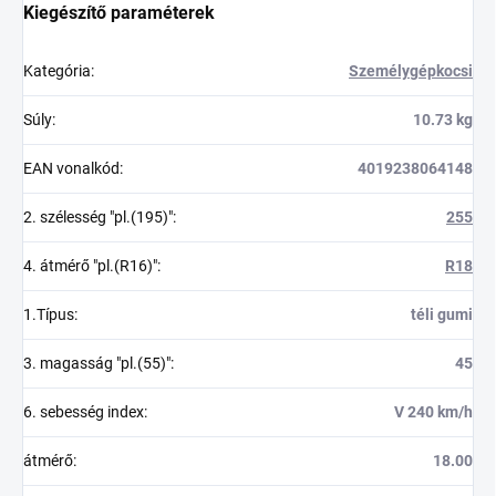
Kiegészítő paraméterek
Kategória
:
Személygépkocsi
Súly
:
10.73 kg
EAN vonalkód
:
4019238064148
2. szélesség "pl.(195)"
:
255
4. átmérő "pl.(R16)"
:
R18
1.Típus
:
téli gumi
3. magasság "pl.(55)"
:
45
6. sebesség index
:
V 240 km/h
átmérő
:
18.00