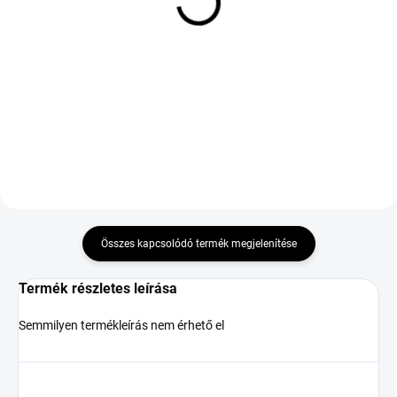
OPTIMO OK61 TOURING
Enliten XL 245/40 R18
195/65 R15 95T TL XL
97V
29 175 Ft
58 521 Ft
Kosárba
Kosárba
Összes kapcsolódó termék megjelenítése
Termék részletes leírása
Semmilyen termékleírás nem érhető el