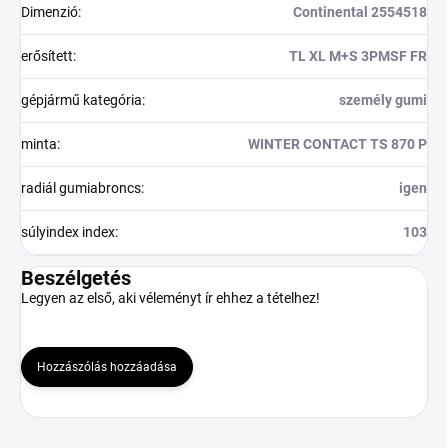
Dimenzió
:
Continental 2554518
erősített
:
TL XL M+S 3PMSF FR
gépjármű kategória
:
személy gumi
minta
:
WINTER CONTACT TS 870 P
radiál gumiabroncs
:
igen
súlyindex index
:
103
Beszélgetés
Legyen az első, aki véleményt ír ehhez a tételhez!
Hozzászólás hozzáadása