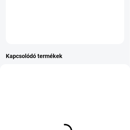
−
+
Hozzáadás a kosárhoz
KÉRDÉS
Kapcsolódó termékek
RAKTÁRON
KÜLSŐ RAKTÁR MAX 8 NAP+2NA A
(>5 DB)
SZÁLITÁSIG
(>5 DB)
Bridgestone Blizzak 6