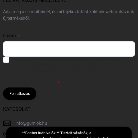
FELIRATKOZÁS HÍRLEVÉLRE
Adja meg az e-mail címét, és mi tájékoztatást küldünk webáruházunk
új termékeiről.
E-MAIL
Hozzájárulok, hogy az általam önként megadott nevem és e-mail
címem felhasználásával a(z)
*cég neve
részemre e-mail útján
hírleveleket, ajánlatokat küldjön. Kijelentem, hogy az
adatkezelési
tájékoztatót
elolvastam. Megértettem, hogy a hozzájárulásom
bármikor visszavonhatom.
Feliratkozás
KAPCSOLAT
info
@
gumiok.hu
**Fontos tudnivalók:** Tisztelt vásárlók, a
+36705429902