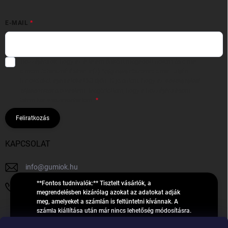
E-MAIL
Hozzájárulok, hogy az általam önként megadott nevem és e-mail
címem felhasználásával a(z)
*cég neve
részemre e-mail útján
hírleveleket, ajánlatokat küldjön. Kijelentem, hogy az
adatkezelési
tájékoztatót
elolvastam. Megértettem, hogy a hozzájárulásom
bármikor visszavonhatom.
Feliratkozás
KAPCSOLAT
info
@
gumiok.hu
**Fontos tudnivalók:** Tisztelt vásárlók, a
+36705429902
megrendelésben kizárólag azokat az adatokat adják
meg, amelyeket a számlán is feltüntetni kívánnak. A
számla kiállítása után már nincs lehetőség módosításra.
Hibás adatok esetén javításra csak a „megrendelés
Á