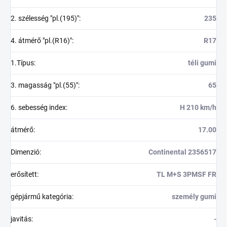
2. szélesség "pl.(195)"
:
235
4. átmérő "pl.(R16)"
:
R17
1.Típus
:
téli gumi
3. magasság "pl.(55)"
:
65
6. sebesség index
:
H 210 km/h
átmérő
:
17.00
Dimenzió
:
Continental 2356517
erősített
:
TL M+S 3PMSF FR
gépjármű kategória
:
személy gumi
javitás
:
-