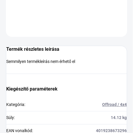
−
+
Hozzáadás a kosárhoz
KÉRDÉS
Termék részletes leírása
Semmilyen termékleírás nem érhető el
Kiegészítő paraméterek
Kategória
:
Offroad / 4x4
Súly
:
14.12 kg
EAN vonalkód
:
4019238673296