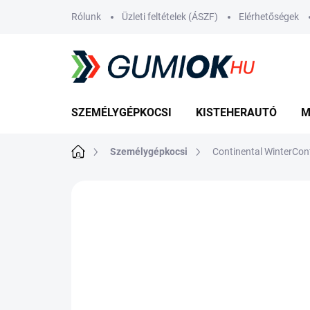
Ugrás
Rólunk
Üzleti feltételek (ÁSZF)
Elérhetőségek
a
fő
tartalomhoz
SZEMÉLYGÉPKOCSI
KISTEHERAUTÓ
M
Kezdőlap
Személygépkocsi
Continental WinterCon
Nincs értékelés
Ugrás az értékelé