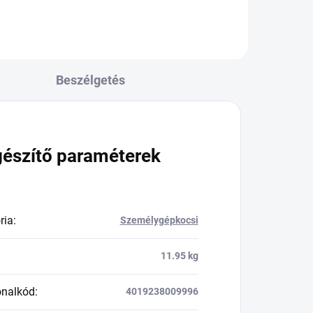
Beszélgetés
gészítő paraméterek
ria
:
Személygépkocsi
11.95 kg
onalkód
:
4019238009996