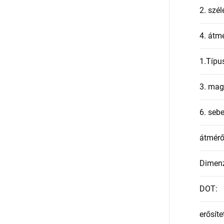
2. szél
4. átmé
1.Típu
3. mag
6. seb
átmér
Dimen
DOT
:
erősíte