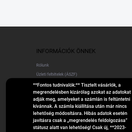
L
á
b
l
INFORMÁCIÓK ÖNNEK
é
c
Rólunk
Üzleti feltételek (ÁSZF)
Elérhetőségek
**Fontos tudnivalók:** Tisztelt vásárlók, a
megrendelésben kizárólag azokat az adatokat
Blog
adják meg, amelyeket a számlán is feltüntetni
kívánnak. A számla kiállítása után már nincs
lehetőség módosításra. Hibás adatok esetén
javításra csak a „megrendelés feldolgozása”
státusz alatt van lehetőség! Csak új, **2023-