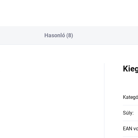
Hasonló (8)
a
Kie
Kategó
Súly
:
EAN v