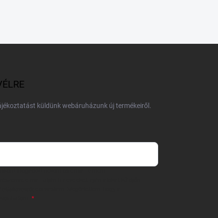
VÉLRE
tájékoztatást küldünk webáruházunk új termékeiről.
 önként megadott nevem és e-mail címem
részemre e-mail útján hírleveleket, ajánlatokat küldjön.
 tájékoztatót
elolvastam. Megértettem, hogy a
zavonhatom.