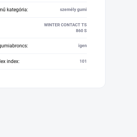
mű kategória
:
személy gumi
WINTER CONTACT TS
860 S
 gumiabroncs
:
igen
dex index
:
101