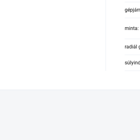
gépjár
minta
:
radiál
súlyin