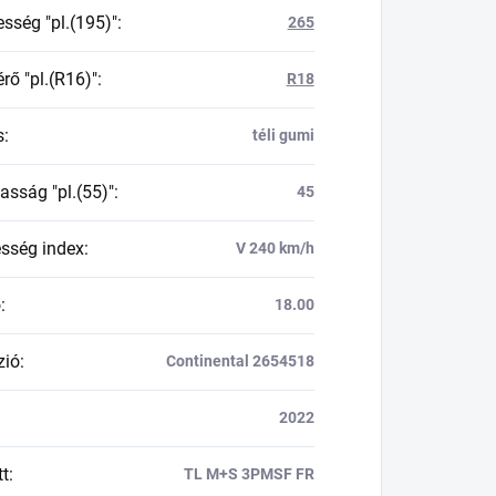
esség "pl.(195)"
:
265
rő "pl.(R16)"
:
R18
s
:
téli gumi
asság "pl.(55)"
:
45
esség index
:
V 240 km/h
ő
:
18.00
zió
:
Continental 2654518
2022
tt
:
TL M+S 3PMSF FR