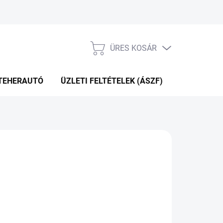
ÜRES KOSÁR
KOSÁR
TEHERAUTÓ
ÜZLETI FELTÉTELEK (ÁSZF)
WEBÁRUHÁ
63 Ft
.12