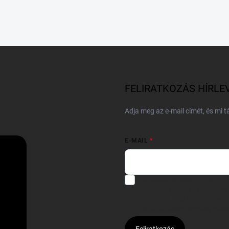
FELIRATKOZÁS HÍRLE
Adja meg az e-mail címét, és mi 
E-MAIL
Hozzájárulok, hogy az általam
felhasználásával a(z)
*cég neve
Kijelentem, hogy az
adatkezelési
hozzájárulásom bármikor viss
Feliratkozás