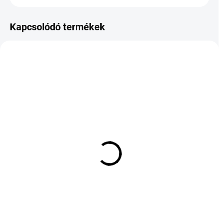
Kapcsolódó termékek
KÜLSŐ RAKTÁR MAX 3 NAP+2NAP A
KÜLSŐ RAKTÁR MAX 8 NAP+2NA A
SZÁLITÁSIG
SZÁLITÁSIG
(>5 DB)
(>5 DB)
Pirelli P ZERO Luxury
ARIVO ULTRA SPORT
VOL XL 245/45 R18
ARV 7 275/45 R20 110V
100W
TL XL
59 069 Ft
51 541 Ft
Kosárba
Kosárba