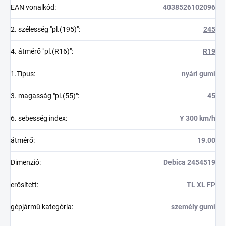
EAN vonalkód
:
4038526102096
2. szélesség "pl.(195)"
:
245
4. átmérő "pl.(R16)"
:
R19
1.Típus
:
nyári gumi
3. magasság "pl.(55)"
:
45
6. sebesség index
:
Y 300 km/h
átmérő
:
19.00
Dimenzió
:
Debica 2454519
erősített
:
TL XL FP
gépjármű kategória
:
személy gumi