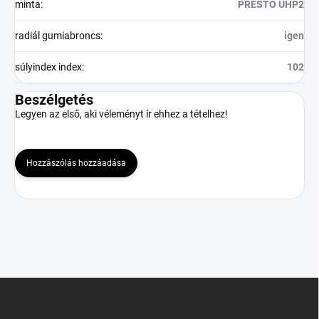
minta
:
PRESTO UHP2
radiál gumiabroncs
:
igen
súlyindex index
:
102
Beszélgetés
Legyen az első, aki véleményt ír ehhez a tételhez!
Hozzászólás hozzáadása
L
á
b