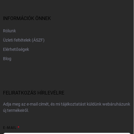
l
é
c
INFORMÁCIÓK ÖNNEK
Rólunk
Üzleti feltételek (ÁSZF)
Elérhetőségek
Blog
FELIRATKOZÁS HÍRLEVÉLRE
Adja meg az e-mail címét, és mi tájékoztatást küldünk webáruházunk
új termékeiről.
E-MAIL