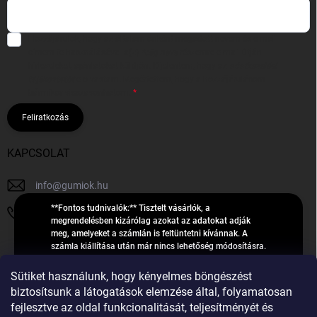
Hozzájárulok, hogy az általam önként megadott nevem és e-mail
címem felhasználásával a(z)
*cég neve
részemre e-mail útján
hírleveleket, ajánlatokat küldjön. Kijelentem, hogy az
adatkezelési
tájékoztatót
elolvastam. Megértettem, hogy a hozzájárulásom
bármikor visszavonhatom.
Feliratkozás
KAPCSOLAT
info
@
gumiok.hu
**Fontos tudnivalók:** Tisztelt vásárlók, a
+36705429902
megrendelésben kizárólag azokat az adatokat adják
meg, amelyeket a számlán is feltüntetni kívánnak. A
számla kiállítása után már nincs lehetőség módosításra.
Hibás adatok esetén javításra csak a „megrendelés
Á
feldolgozása” státusz alatt van lehetőség! Csak új,
Sütiket használunk, hogy kényelmes böngészést
R
**2023-ban, 2024-ben vagy 2025-ben** gyártott
Árukereső.hu
biztosítsunk a látogatások elemzése által, folyamatosan
U
gumiabroncsokat árusítunk – a gumik **pontos DOT-
fejlesztve az oldal funkcionalitását, teljesítményét és
számáról nem adunk felvilágosítást**! Köszönjük. A
K