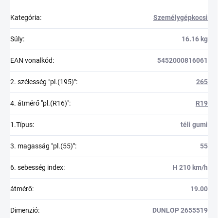
Kategória
:
Személygépkocsi
Súly
:
16.16 kg
EAN vonalkód
:
5452000816061
2. szélesség "pl.(195)"
:
265
4. átmérő "pl.(R16)"
:
R19
1.Típus
:
téli gumi
3. magasság "pl.(55)"
:
55
6. sebesség index
:
H 210 km/h
átmérő
:
19.00
Dimenzió
:
DUNLOP 2655519