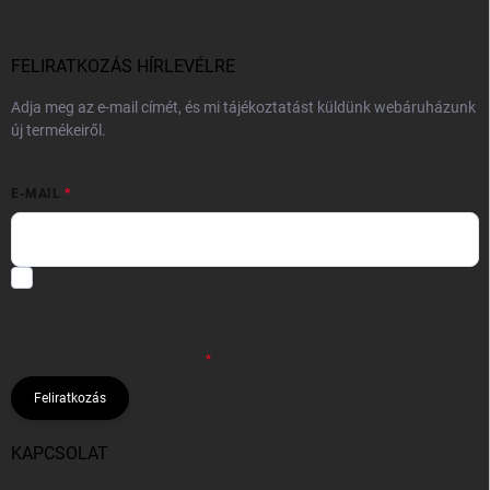
FELIRATKOZÁS HÍRLEVÉLRE
Adja meg az e-mail címét, és mi tájékoztatást küldünk webáruházunk
új termékeiről.
E-MAIL
Hozzájárulok, hogy az általam önként megadott nevem és e-mail
címem felhasználásával a(z)
*cég neve
részemre e-mail útján
hírleveleket, ajánlatokat küldjön. Kijelentem, hogy az
adatkezelési
tájékoztatót
elolvastam. Megértettem, hogy a hozzájárulásom
bármikor visszavonhatom.
Feliratkozás
KAPCSOLAT