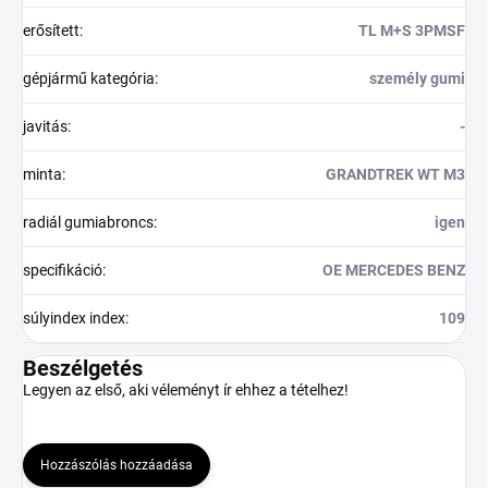
erősített
:
TL M+S 3PMSF
gépjármű kategória
:
személy gumi
javitás
:
-
minta
:
GRANDTREK WT M3
radiál gumiabroncs
:
igen
specifikáció
:
OE MERCEDES BENZ
súlyindex index
:
109
Beszélgetés
Legyen az első, aki véleményt ír ehhez a tételhez!
Hozzászólás hozzáadása