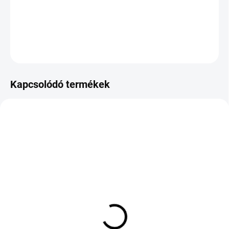
−
+
Hozzáadás a kosárhoz
KÉRDÉS
Kapcsolódó termékek
KÜLSŐ RAKTÁR MAX 8 NAP+2NA A
KÜLSŐ RAKTÁR MAX 8 NAP+2NA A
SZÁLITÁSIG
SZÁLITÁSIG
(>5 DB)
(>5 DB)
HANKOOK H750
GT RADIAL CLIMATE
KINERGY 4S 2 275/35
ACTIVE 215/55 R18 99V