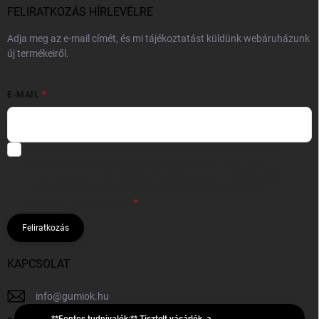
FELIRATKOZÁS HÍRLEVÉLRE
Adja meg az e-mail címét, és mi tájékoztatást küldünk webáruházunk
új termékeiről.
E-MAIL
Hozzájárulok, hogy az általam önként megadott nevem és e-mail
címem felhasználásával a(z)
*cég neve
részemre e-mail útján
hírleveleket, ajánlatokat küldjön. Kijelentem, hogy az
adatkezelési
tájékoztatót
elolvastam. Megértettem, hogy a hozzájárulásom
bármikor visszavonhatom.
Feliratkozás
KAPCSOLAT
info
@
gumiok.hu
**Fontos tudnivalók:** Tisztelt vásárlók, a