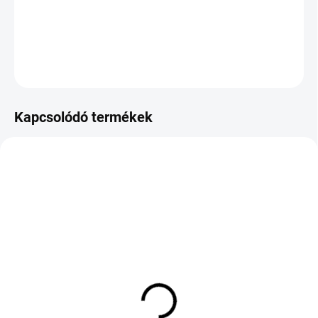
−
+
Hozzáadás a kosárhoz
KÉRDÉS
Kapcsolódó termékek
KÜLSŐ RAKTÁR MAX 8 NAP+2NA A
KÜLSŐ RAKTÁR MAX 8 NAP+2NA A
SZÁLITÁSIG
SZÁLITÁSIG
(>5 DB)
(>5 DB)
FIRESTONE MULTIHAWK
TIGAR SUMMER 3
2 185/70 R14 88T TL
175/65 R15 88H TL XL