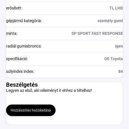
erősített
:
TL LHD
gépjármű kategória
:
személy gumi
minta
:
SP SPORT FAST RESPONSE
radiál gumiabroncs
:
igen
specifikáció
:
OE Toyota
súlyindex index
:
84
Beszélgetés
Legyen az első, aki véleményt ír ehhez a tételhez!
Hozzászólás hozzáadása