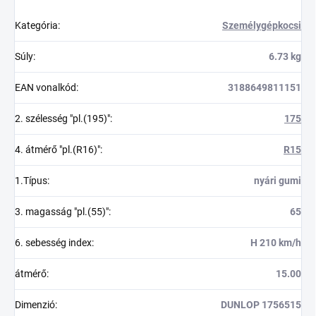
Kategória
:
Személygépkocsi
Súly
:
6.73 kg
EAN vonalkód
:
3188649811151
2. szélesség "pl.(195)"
:
175
4. átmérő "pl.(R16)"
:
R15
1.Típus
:
nyári gumi
3. magasság "pl.(55)"
:
65
6. sebesség index
:
H 210 km/h
átmérő
:
15.00
Dimenzió
:
DUNLOP 1756515