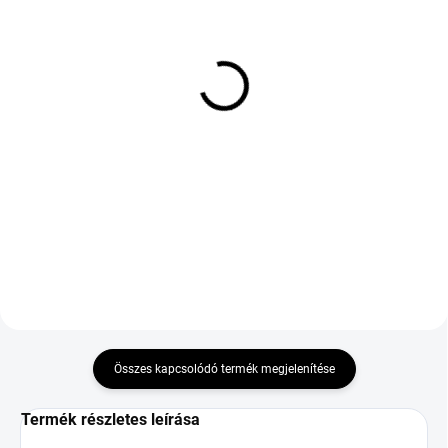
KÜLSŐ RAKTÁR MAX 8 NAP+2NA A
KÜLSŐ RAKTÁR MAX 1 NAP+2NAP A
SZÁLITÁSIG
SZÁLITÁSIG
(>5 DB)
(>5 DB)
COOPER TIRES SUMMER
GOODRIDE ALL SEASON
205/55 R16 94W TL XL
ELITE Z-401 205/55 R17
EVR
95V TL M+S 3PMSF XL
34 090 Ft
21 315 Ft
Kosárba
Kosárba
Összes kapcsolódó termék megjelenítése
Termék részletes leírása