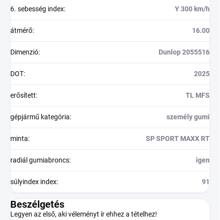
6. sebesség index
:
Y 300 km/h
átmérő
:
16.00
Dimenzió
:
Dunlop 2055516
DOT
:
2025
erősített
:
TL MFS
gépjármű kategória
:
személy gumi
minta
:
SP SPORT MAXX RT
radiál gumiabroncs
:
igen
súlyindex index
:
91
Beszélgetés
Legyen az első, aki véleményt ír ehhez a tételhez!