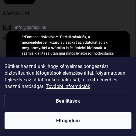
KAPCSOLAT
info
@
gumiok.hu
**Fontos tudnivalók:** Tisztelt vásárlók, a
+36705429902
megrendelésben kizárólag azokat az adatokat adják
meg, amelyeket a számlán is feltüntetni kívánnak. A
számla kiállítása után már nincs lehetőség módosításra.
Hibás adatok esetén javításra csak a „megrendelés
Á
feldolgozása” státusz alatt van lehetőség! Csak új,
Sütiket használunk, hogy kényelmes böngészést
R
**2023-ban, 2024-ben vagy 2025-ben** gyártott
Árukereső.hu
biztosítsunk a látogatások elemzése által, folyamatosan
U
gumiabroncsokat árusítunk – a gumik **pontos DOT-
fejlesztve az oldal funkcionalitását, teljesítményét és
számáról nem adunk felvilágosítást**! Köszönjük. A
K
használhatóságát.
További információk
feldolgozás alatt álló nagyszámú megrendelésre
E
tekintettel kérjük, **telefonon ne keressenek minket**. A
R
gumiok
telefonszám **nem szolgál** a megrendelések állapotáról
Beállítások
E
vagy feldolgozásáról való tájékoztatásra. Csak
S
**vészhelyzetben** hívjanak. Minden kérdésükre szívesen
válaszolunk a **[gumisuperke@gmail.com]
Ő
Copyright 2026
GumiOK.hu webáruház
. Minden jog fenntartva.
(mailto:gumisuperke@gmail.com)** címre küldött e-mail
Elfogadom
után.
Shoptet Premium készítette