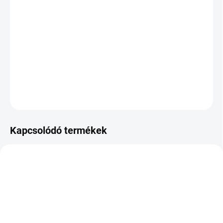
KÉZBESÍTÉS:
2026.8.12
−
+
Hozzáadás a kosárhoz
DOT:2025
KÉRDÉS
Kapcsolódó termékek