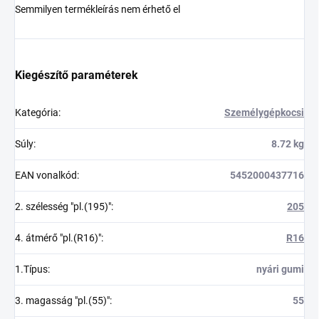
Semmilyen termékleírás nem érhető el
Kiegészítő paraméterek
Kategória
:
Személygépkocsi
Súly
:
8.72 kg
EAN vonalkód
:
5452000437716
2. szélesség "pl.(195)"
:
205
4. átmérő "pl.(R16)"
:
R16
1.Típus
:
nyári gumi
3. magasság "pl.(55)"
:
55