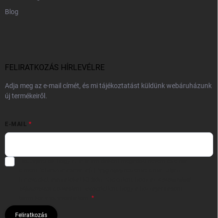
Blog
FELIRATKOZÁS HÍRLEVÉLRE
Adja meg az e-mail címét, és mi tájékoztatást küldünk webáruházunk
új termékeiről.
E-MAIL
Hozzájárulok, hogy az általam önként megadott nevem és e-mail
címem felhasználásával a(z)
*cég neve
részemre e-mail útján
hírleveleket, ajánlatokat küldjön. Kijelentem, hogy az
adatkezelési
tájékoztatót
elolvastam. Megértettem, hogy a hozzájárulásom
bármikor visszavonhatom.
Feliratkozás