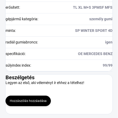
erősített
:
TL XL M+S 3PMSF MFS
gépjármű kategória
:
személy gumi
minta
:
SP WINTER SPORT 4D
radiál gumiabroncs
:
igen
specifikáció
:
OE MERCEDES BENZ
súlyindex index
:
99/99
Beszélgetés
Legyen az első, aki véleményt ír ehhez a tételhez!
Hozzászólás hozzáadása