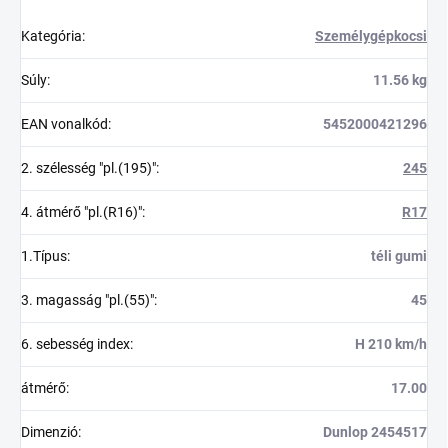
Kategória
:
Személygépkocsi
Súly
:
11.56 kg
EAN vonalkód
:
5452000421296
2. szélesség "pl.(195)"
:
245
4. átmérő "pl.(R16)"
:
R17
1.Típus
:
téli gumi
3. magasság "pl.(55)"
:
45
6. sebesség index
:
H 210 km/h
átmérő
:
17.00
Dimenzió
:
Dunlop 2454517