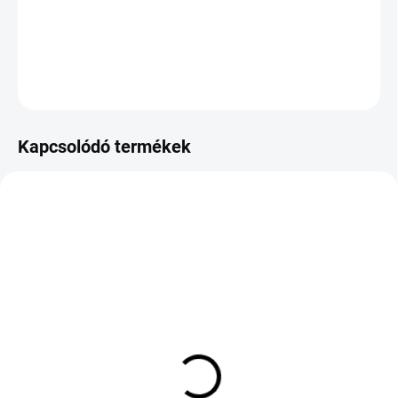
−
+
Hozzáadás a kosárhoz
KÉRDÉS
Kapcsolódó termékek
KÜLSŐ RAKTÁR MAX 3 NAP+2NAP A
KÜLSŐ RAKTÁR MAX 3 NAP+2NAP A
SZÁLITÁSIG
SZÁLITÁSIG
(>5 DB)
(>5 DB)
Sailun Atrezzo ZSR 2 XL
RC27 KS 7//17
225/50 R18 99Y