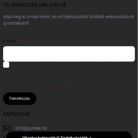
FELIRATKOZÁS HÍRLEVÉLRE
Adja meg az e-mail címét, és mi tájékoztatást küldünk webáruházunk
új termékeiről.
E-MAIL
Hozzájárulok, hogy az általam önként megadott nevem és e-mail
címem felhasználásával a(z)
*cég neve
részemre e-mail útján
hírleveleket, ajánlatokat küldjön. Kijelentem, hogy az
adatkezelési
tájékoztatót
elolvastam. Megértettem, hogy a hozzájárulásom
bármikor visszavonhatom.
Feliratkozás
KAPCSOLAT
info
@
gumiok.hu
**Fontos tudnivalók:** Tisztelt vásárlók, a