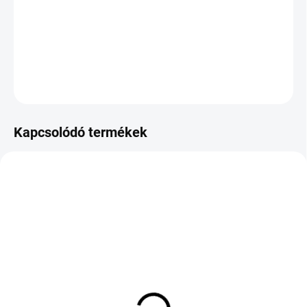
−
+
Hozzáadás a kosárhoz
KÉRDÉS
Kapcsolódó termékek
KÜLSŐ RAKTÁR MAX 1 NAP+2NAP A
KÜLSŐ RAKTÁR MAX 1 NAP+2NAP A
SZÁLITÁSIG
SZÁLITÁSIG
(>5 DB)
(5 DB)