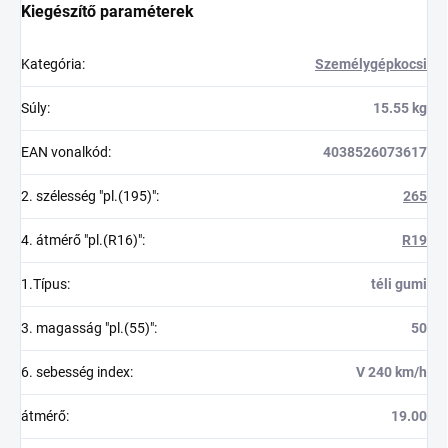
Kiegészítő paraméterek
Kategória
:
Személygépkocsi
Súly
:
15.55 kg
EAN vonalkód
:
4038526073617
2. szélesség "pl.(195)"
:
265
4. átmérő "pl.(R16)"
:
R19
1.Típus
:
téli gumi
3. magasság "pl.(55)"
:
50
6. sebesség index
:
V 240 km/h
átmérő
:
19.00