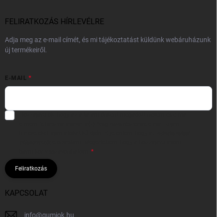
FELIRATKOZÁS HÍRLEVÉLRE
Adja meg az e-mail címét, és mi tájékoztatást küldünk webáruházunk
új termékeiről.
E-MAIL
Hozzájárulok, hogy az általam önként megadott nevem és e-mail
címem felhasználásával a(z)
*cég neve
részemre e-mail útján
hírleveleket, ajánlatokat küldjön. Kijelentem, hogy az
adatkezelési
tájékoztatót
elolvastam. Megértettem, hogy a hozzájárulásom
bármikor visszavonhatom.
Feliratkozás
KAPCSOLAT
info
@
gumiok.hu