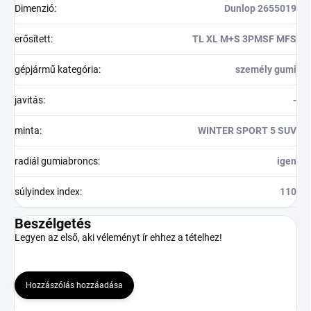
Dimenzió
:
Dunlop 2655019
erősített
:
TL XL M+S 3PMSF MFS
gépjármű kategória
:
személy gumi
javitás
:
-
minta
:
WINTER SPORT 5 SUV
radiál gumiabroncs
:
igen
súlyindex index
:
110
Beszélgetés
Legyen az első, aki véleményt ír ehhez a tételhez!
Hozzászólás hozzáadása