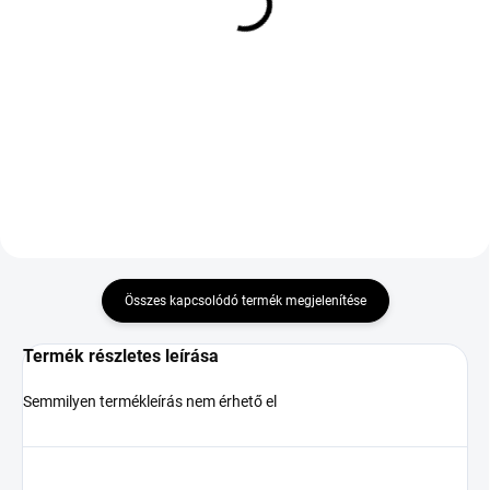
GOODRIDE ZUPERECO Z-
GOODRIDE ZUPERECO Z-
107 215/40 R18 89W TL
107 235/65 R17 108V TL
XL
XL
21 645 Ft
31 956 Ft
Kosárba
Kosárba
Összes kapcsolódó termék megjelenítése
Termék részletes leírása
Semmilyen termékleírás nem érhető el