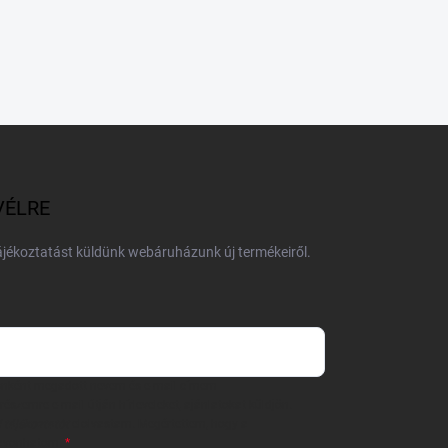
VÉLRE
tájékoztatást küldünk webáruházunk új termékeiről.
 önként megadott nevem és e-mail címem
részemre e-mail útján hírleveleket, ajánlatokat küldjön.
 tájékoztatót
elolvastam. Megértettem, hogy a
zavonhatom.