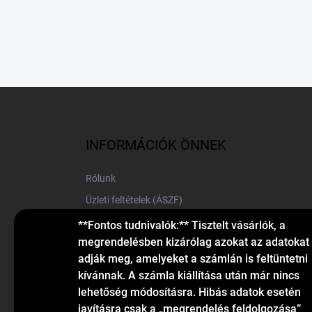
L
á
b
l
INFORMÁCIÓK ÖNNEK
é
c
Rólunk
Üzleti feltételek (ÁSZF)
Elérhetőségek
**Fontos tudnivalók:** Tisztelt vásárlók, a
megrendelésben kizárólag azokat az adatokat
Blog
adják meg, amelyeket a számlán is feltüntetni
kívánnak. A számla kiállítása után már nincs
lehetőség módosításra. Hibás adatok esetén
javításra csak a „megrendelés feldolgozása”