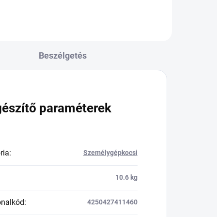
Beszélgetés
gészítő paraméterek
ria
:
Személygépkocsi
10.6 kg
onalkód
:
4250427411460