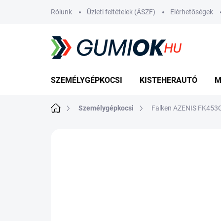
Ugrás
Rólunk
Üzleti feltételek (ÁSZF)
Elérhetőségek
a
fő
tartalomhoz
SZEMÉLYGÉPKOCSI
KISTEHERAUTÓ
M
Kezdőlap
Személygépkocsi
Falken AZENIS FK453
Nincs értékelés
Ugrás az értékelé