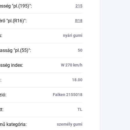
esség "pl.(195)"
:
215
rő "pl.(R16)"
:
R18
s
:
nyári gumi
asság "pl.(55)"
:
50
esség index
:
W 270 km/h
ő
:
18.00
zió
:
Falken 2155018
tt
:
TL
mű kategória
:
személy gumi