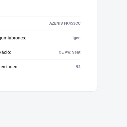
:
-
AZENIS FK453CC
 gumiabroncs
:
igen
káció
:
OE VW, Seat
dex index
:
92