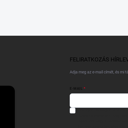
FELIRATKOZÁS HÍRLE
Adja meg az e-mail címét, és mi 
E-MAIL
Hozzájárulok, hogy az általam
felhasználásával a(z)
*cég neve
Kijelentem, hogy az
adatkezelési
hozzájárulásom bármikor viss