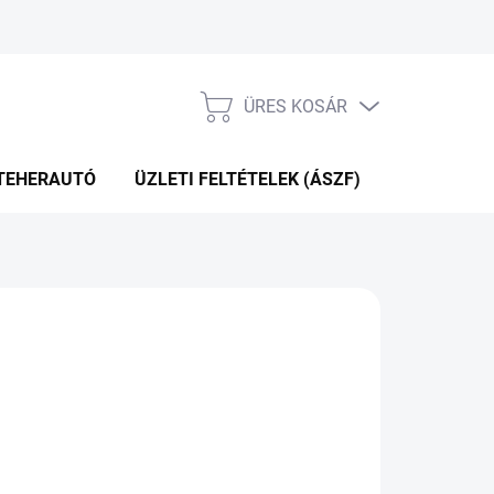
ÜRES KOSÁR
KOSÁR
TEHERAUTÓ
ÜZLETI FELTÉTELEK (ÁSZF)
WEBÁRUHÁ
P+2NA A SZÁLITÁSIG
(>5 DB)
Hozzáadás a kosárhoz