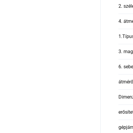
2. szél
4. átmé
1.Típu
3. mag
6. seb
átmér
Dimen
erősíte
gépjár