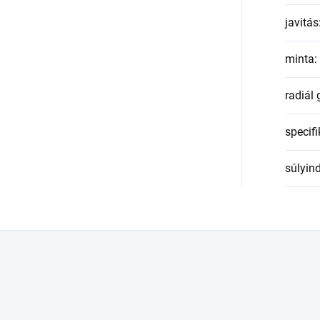
javitás
minta
:
radiál
specifi
súlyin