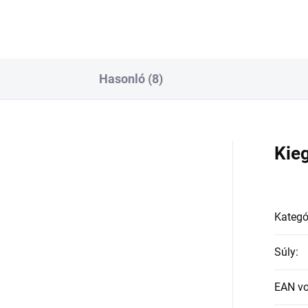
Hasonló (8)
a
Kie
Kategó
Súly
:
EAN v