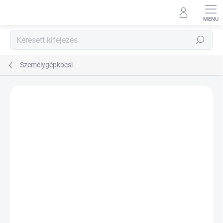
Ugrás
a
fő
tartalomhoz
Keresés
Személygépkocsi
Nincs értékelés
Ugrás az értékeléshez
MÁRKA:
FALKEN