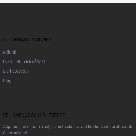
L
á
b
l
é
c
INFORMÁCIÓK ÖNNEK
Rólunk
Üzleti feltételek (ÁSZF)
Elérhetőségek
Blog
FELIRATKOZÁS HÍRLEVÉLRE
Adja meg az e-mail címét, és mi tájékoztatást küldünk webáruházunk
új termékeiről.