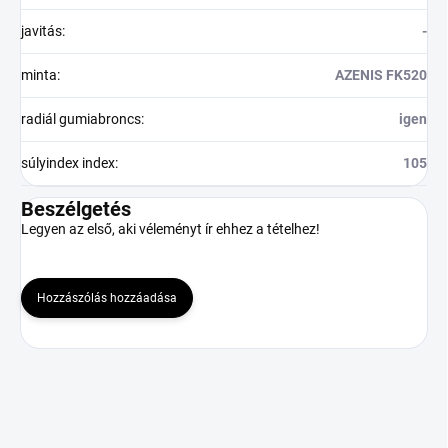
javitás
:
-
minta
:
AZENIS FK520
radiál gumiabroncs
:
igen
súlyindex index
:
105
Beszélgetés
Legyen az első, aki véleményt ír ehhez a tételhez!
Hozzászólás hozzáadása