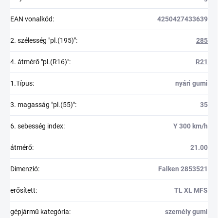
EAN vonalkód
:
4250427433639
2. szélesség "pl.(195)"
:
285
4. átmérő "pl.(R16)"
:
R21
1.Típus
:
nyári gumi
3. magasság "pl.(55)"
:
35
6. sebesség index
:
Y 300 km/h
átmérő
:
21.00
Dimenzió
:
Falken 2853521
erősített
:
TL XL MFS
gépjármű kategória
:
személy gumi