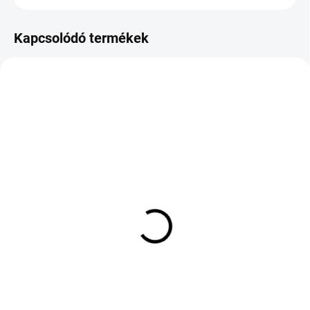
Kapcsolódó termékek
KÜLSŐ RAKTÁR MAX 8 NAP+2NA A
KÜLSŐ RAKTÁR MAX 2 NAP+2NAP A
SZÁLITÁSIG
SZÁLITÁSIG
(>5 DB)
(>5 DB)
Laufenn G FIT 4S LH71
PIRELLI P ZERO SPORTS
215/60 R17 96V
CAR 265/30 R20 94Y TL
XL ZR FP Mercedes
44 229 Ft
98 949 Ft
Kosárba
Kosárba