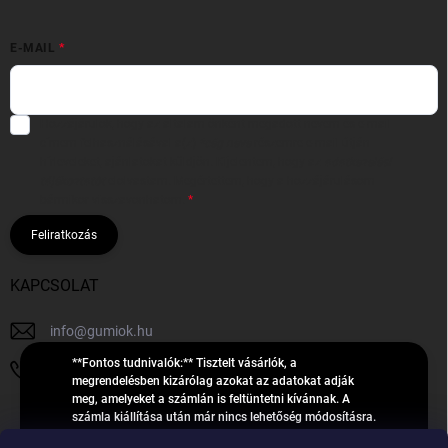
E-MAIL
Hozzájárulok, hogy az általam önként megadott nevem és e-mail
címem felhasználásával a(z)
*cég neve
részemre e-mail útján
hírleveleket, ajánlatokat küldjön. Kijelentem, hogy az
adatkezelési
tájékoztatót
elolvastam. Megértettem, hogy a hozzájárulásom
bármikor visszavonhatom.
Feliratkozás
KAPCSOLAT
info
@
gumiok.hu
**Fontos tudnivalók:** Tisztelt vásárlók, a
+36705429902
megrendelésben kizárólag azokat az adatokat adják
meg, amelyeket a számlán is feltüntetni kívánnak. A
számla kiállítása után már nincs lehetőség módosításra.
Hibás adatok esetén javításra csak a „megrendelés
Á