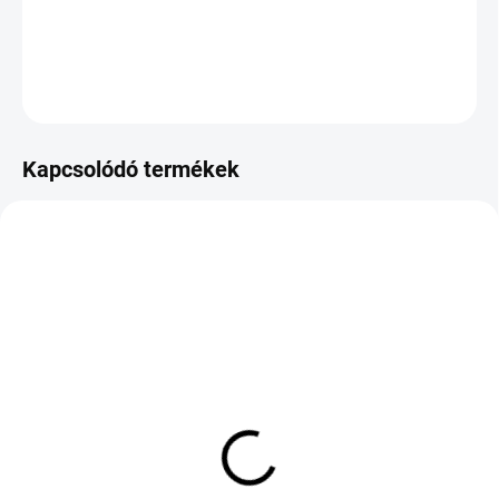
DOT:2025
KÉRDÉS
Kapcsolódó termékek
KÜLSŐ RAKTÁR MAX 4 NAP+2NAP A
KÜLSŐ RAKTÁR MAX 8 NAP+2NA A
SZÁLITÁSIG
SZÁLITÁSIG
(>5 DB)
(>5 DB)
KLEBER KRISALP HP3
Bridgestone Turanza
225/50 R17 98H TL M+S
T001 215/60 R16 95V