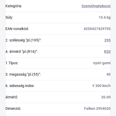
Kategória
:
Személygépkocsi
Súly
:
15.6 kg
EAN vonalkód
:
4250427429755
2. szélesség "pl.(195)"
:
295
4. átmérő "pl.(R16)"
:
R20
1.Típus
:
nyári gumi
3. magasság "pl.(55)"
:
40
6. sebesség index
:
Y 300 km/h
átmérő
:
20.00
Dimenzió
:
Falken 2954020