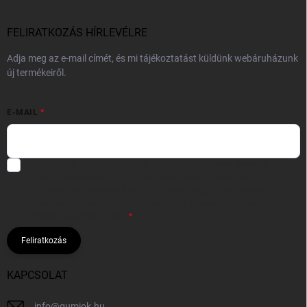
FELIRATKOZÁS HÍRLEVÉLRE
Adja meg az e-mail címét, és mi tájékoztatást küldünk webáruházunk
új termékeiről.
E-MAIL
Hozzájárulok, hogy az általam önként megadott nevem és e-mail
címem felhasználásával a(z)
*cég neve
részemre e-mail útján
hírleveleket, ajánlatokat küldjön. Kijelentem, hogy az
adatkezelési
tájékoztatót
elolvastam. Megértettem, hogy a hozzájárulásom
bármikor visszavonhatom.
Feliratkozás
KAPCSOLAT
info
@
gumiok.hu