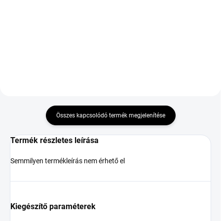
3PMSF FSL XL
49 568 Ft
41 938 Ft
Kosárba
Kosárba
Összes kapcsolódó termék megjelenítése
Termék részletes leírása
Semmilyen termékleírás nem érhető el
Kiegészítő paraméterek