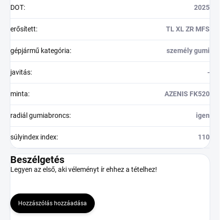
DOT
:
2025
erősített
:
TL XL ZR MFS
gépjármű kategória
:
személy gumi
javitás
:
-
minta
:
AZENIS FK520
radiál gumiabroncs
:
igen
súlyindex index
:
110
Beszélgetés
Legyen az első, aki véleményt ír ehhez a tételhez!
Hozzászólás hozzáadása