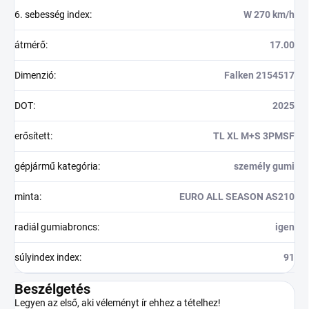
6. sebesség index
:
W 270 km/h
átmérő
:
17.00
Dimenzió
:
Falken 2154517
DOT
:
2025
erősített
:
TL XL M+S 3PMSF
gépjármű kategória
:
személy gumi
minta
:
EURO ALL SEASON AS210
radiál gumiabroncs
:
igen
súlyindex index
:
91
Beszélgetés
Legyen az első, aki véleményt ír ehhez a tételhez!