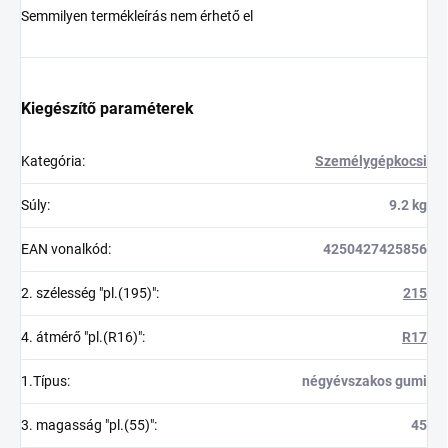
Semmilyen termékleírás nem érhető el
Kiegészítő paraméterek
Kategória
:
Személygépkocsi
Súly
:
9.2 kg
EAN vonalkód
:
4250427425856
2. szélesség "pl.(195)"
:
215
4. átmérő "pl.(R16)"
:
R17
1.Típus
:
négyévszakos gumi
3. magasság "pl.(55)"
:
45