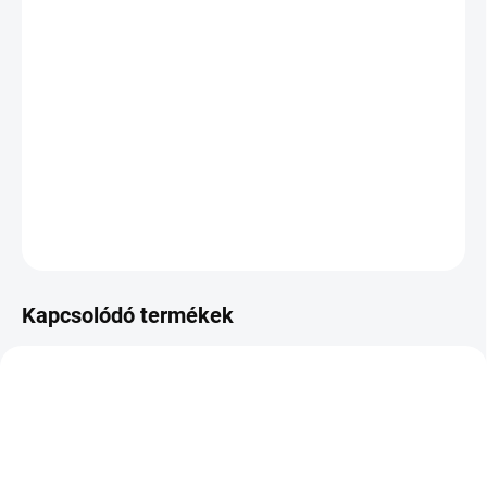
VÁRHATÓ
KÉZBESÍTÉS:
2026.8.12
−
+
Hozzáadás a kosárhoz
DOT:2025
KÉRDÉS
Kapcsolódó termékek