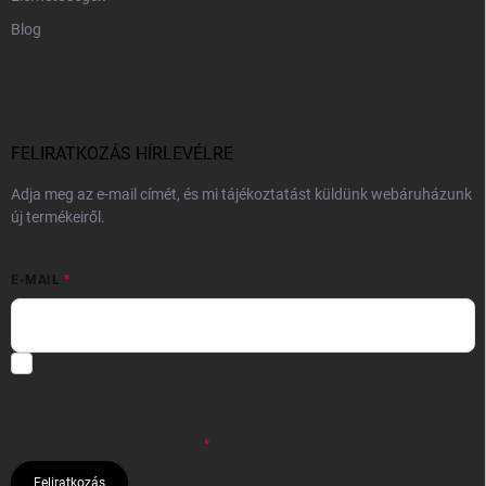
Blog
FELIRATKOZÁS HÍRLEVÉLRE
Adja meg az e-mail címét, és mi tájékoztatást küldünk webáruházunk
új termékeiről.
E-MAIL
Hozzájárulok, hogy az általam önként megadott nevem és e-mail
címem felhasználásával a(z)
*cég neve
részemre e-mail útján
hírleveleket, ajánlatokat küldjön. Kijelentem, hogy az
adatkezelési
tájékoztatót
elolvastam. Megértettem, hogy a hozzájárulásom
bármikor visszavonhatom.
Feliratkozás