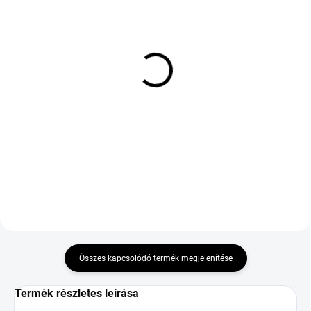
KÜLSŐ RAKTÁR MAX 3 NAP+2NAP A
KÜLSŐ RAKTÁR MAX 4 NAP+2NAP A
SZÁLITÁSIG
SZÁLITÁSIG
(>5 DB)
(5 DB)
BARUM POLARIS 6
KLEBER QUADRAXER 3
205/55 R16 94V TL XL
185/60 R14 82H TL M+S
M+S 3PMSF
3PMSF
31 551 Ft
23 284 Ft
Kosárba
Kosárba
Összes kapcsolódó termék megjelenítése
Termék részletes leírása