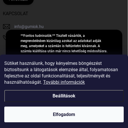
KAPCSOLAT
info
@
gumiok.hu
**Fontos tudnivalók:** Tisztelt vásárlók, a
+36705429902
megrendelésben kizárólag azokat az adatokat adják
meg, amelyeket a számlán is feltüntetni kívánnak. A
számla kiállítása után már nincs lehetőség módosításra.
Hibás adatok esetén javításra csak a „megrendelés
Á
feldolgozása” státusz alatt van lehetőség! Csak új,
Sütiket használunk, hogy kényelmes böngészést
R
**2023-ban, 2024-ben vagy 2025-ben** gyártott
Árukereső.hu
biztosítsunk a látogatások elemzése által, folyamatosan
U
gumiabroncsokat árusítunk – a gumik **pontos DOT-
fejlesztve az oldal funkcionalitását, teljesítményét és
számáról nem adunk felvilágosítást**! Köszönjük. A
K
használhatóságát.
További információk
feldolgozás alatt álló nagyszámú megrendelésre
E
tekintettel kérjük, **telefonon ne keressenek minket**. A
R
gumiok
telefonszám **nem szolgál** a megrendelések állapotáról
Beállítások
E
vagy feldolgozásáról való tájékoztatásra. Csak
S
**vészhelyzetben** hívjanak. Minden kérdésükre szívesen
válaszolunk a **[gumisuperke@gmail.com]
Ő
Copyright 2026
GumiOK.hu webáruház
. Minden jog fenntartva.
(mailto:gumisuperke@gmail.com)** címre küldött e-mail
Elfogadom
után.
Shoptet Premium készítette