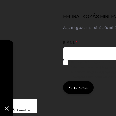
FELIRATKOZÁS HÍRLE
Adja meg az e-mail címét, és mi 
E-MAIL
Hozzájárulok, hogy az általam
felhasználásával a(z)
*cég neve
Kijelentem, hogy az
adatkezelési
hozzájárulásom bármikor viss
Feliratkozás
Á
R
Árukereső.hu