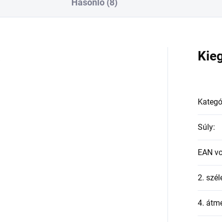
Hasonló (8)
a
Kie
Kategó
Súly
:
EAN v
2. szél
4. átmé