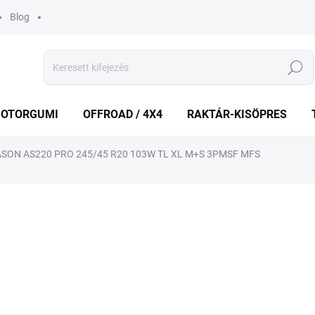
Blog
Keresés
OTORGUMI
OFFROAD / 4X4
RAKTÁR-KISÖPRES
SON AS220 PRO 245/45 R20 103W TL XL M+S 3PMSF MFS
shez
MÁRKA:
FALKEN
71 330 Ft
Egységár:
KÜLSŐ RAKTÁR MAX 1 NA
−
+