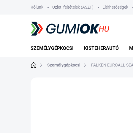
Ugrás
Rólunk
Üzleti feltételek (ÁSZF)
Elérhetőségek
a
fő
tartalomhoz
SZEMÉLYGÉPKOCSI
KISTEHERAUTÓ
M
Kezdőlap
Személygépkocsi
FALKEN EUROALL SEA
Nincs értékelés
Ugrás az értékelé