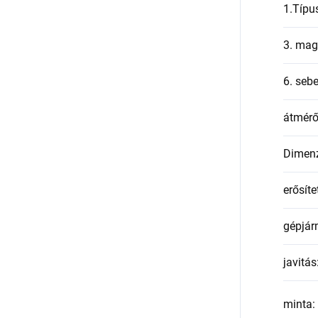
1.Típu
3. mag
6. seb
átmér
Dimen
erősíte
gépjár
javitás
minta
: