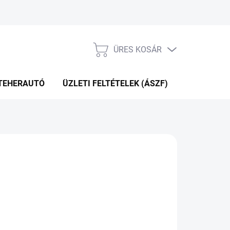
ÜRES KOSÁR
KOSÁR
TEHERAUTÓ
ÜZLETI FELTÉTELEK (ÁSZF)
WEBÁRUHÁ
P+2NAP A SZÁLITÁSIG
(4 DB)
Hozzáadás a kosárhoz