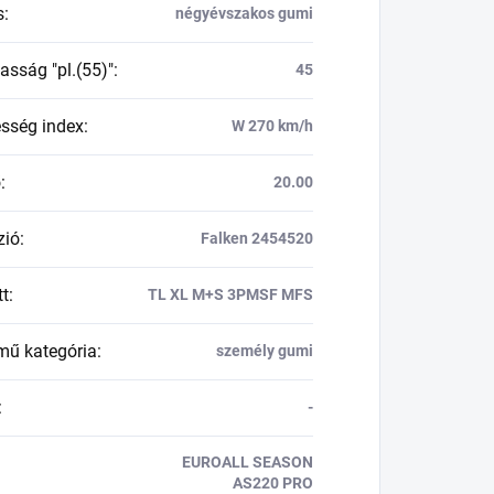
s
:
négyévszakos gumi
asság "pl.(55)"
:
45
esség index
:
W 270 km/h
ő
:
20.00
zió
:
Falken 2454520
tt
:
TL XL M+S 3PMSF MFS
mű kategória
:
személy gumi
:
-
EUROALL SEASON
AS220 PRO