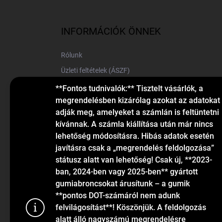
á
b
l
INFORMÁCIÓK ÖNNEK
é
c
Rólunk
Üzleti feltételek (ÁSZF)
Elérhetőségek
**Fontos tudnivalók:** Tisztelt vásárlók, a
megrendelésben kizárólag azokat az adatokat
Blog
adják meg, amelyeket a számlán is feltüntetni
kívánnak. A számla kiállítása után már nincs
lehetőség módosításra. Hibás adatok esetén
javításra csak a „megrendelés feldolgozása”
státusz alatt van lehetőség! Csak új, **2023-
ban, 2024-ben vagy 2025-ben** gyártott
gumiabroncsokat árusítunk – a gumik
KAPCSOLAT
**pontos DOT-számáról nem adunk
felvilágosítást**! Köszönjük. A feldolgozás
alatt álló nagyszámú megrendelésre