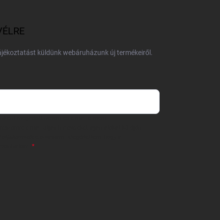
VÉLRE
tájékoztatást küldünk webáruházunk új termékeiről.
 önként megadott nevem és e-mail címem
részemre e-mail útján hírleveleket, ajánlatokat küldjön.
 tájékoztatót
elolvastam. Megértettem, hogy a
zavonhatom.