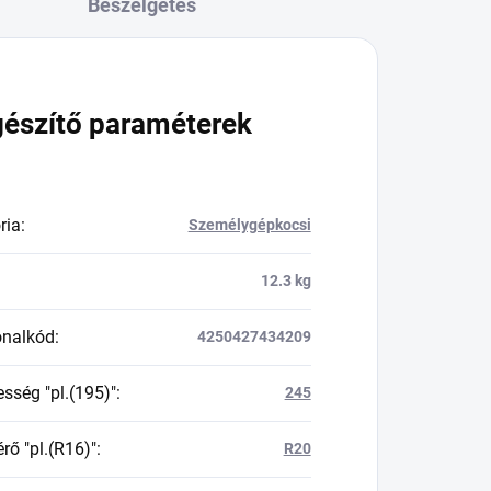
Beszélgetés
gészítő paraméterek
ria
:
Személygépkocsi
12.3 kg
onalkód
:
4250427434209
esség "pl.(195)"
:
245
rő "pl.(R16)"
:
R20