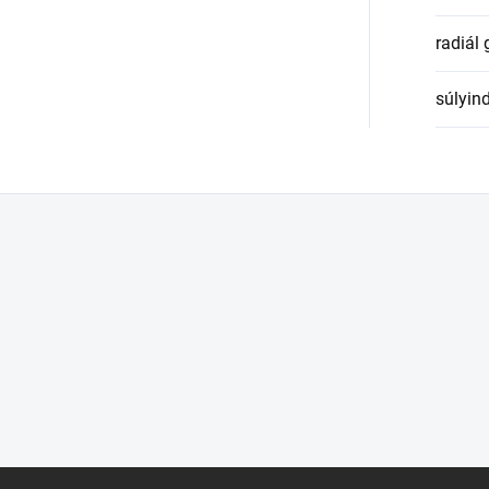
radiál
súlyin