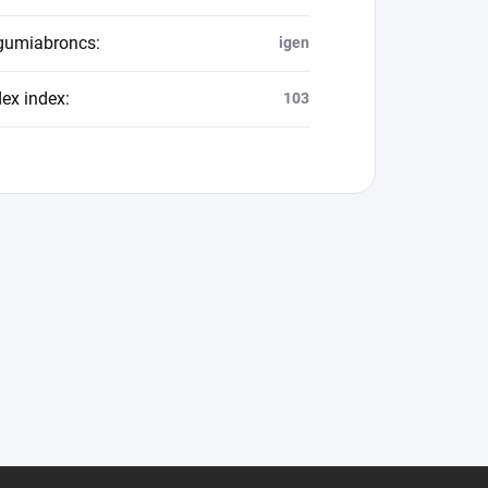
 gumiabroncs
:
igen
dex index
:
103