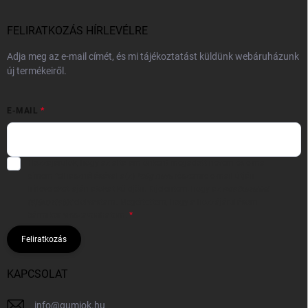
FELIRATKOZÁS HÍRLEVÉLRE
Adja meg az e-mail címét, és mi tájékoztatást küldünk webáruházunk
új termékeiről.
E-MAIL
Hozzájárulok, hogy az általam önként megadott nevem és e-mail
címem felhasználásával a(z)
*cég neve
részemre e-mail útján
hírleveleket, ajánlatokat küldjön. Kijelentem, hogy az
adatkezelési
tájékoztatót
elolvastam. Megértettem, hogy a hozzájárulásom
bármikor visszavonhatom.
Feliratkozás
KAPCSOLAT
info
@
gumiok.hu