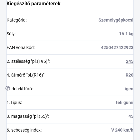
Kiegészítő paraméterek
Kategória
:
Személygépkocsi
Súly
:
16.1 kg
EAN vonalkód
:
4250427422923
2. szélesség "pl.(195)"
:
245
4. átmérő "pl.(R16)"
:
R20
?
defekttűrő
:
igen
1.Típus
:
téli gumi
3. magasság "pl.(55)"
:
45
6. sebesség index
:
V 240 km/h