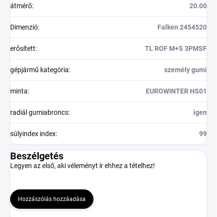
átmérő
:
20.00
Dimenzió
:
Falken 2454520
erősített
:
TL ROF M+S 3PMSF
gépjármű kategória
:
személy gumi
minta
:
EUROWINTER HS01
radiál gumiabroncs
:
igen
súlyindex index
:
99
Beszélgetés
Legyen az első, aki véleményt ír ehhez a tételhez!
Hozzászólás hozzáadása