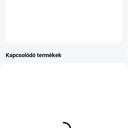
−
+
Hozzáadás a kosárhoz
KÉRDÉS
Kapcsolódó termékek
KÜLSŐ RAKTÁR MAX 8 NAP+2NA A
KÜLSŐ RAKTÁR MAX 8 NAP+2NA A
SZÁLITÁSIG
SZÁLITÁSIG
(>5 DB)
(>5 DB)