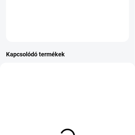
−
+
Hozzáadás a kosárhoz
DOT:2025
KÉRDÉS
Kapcsolódó termékek
KÉT MUNKANAP
KÜLSŐ RAKTÁR MAX 2 NAP+2NAP A
(>5 DB)
SZÁLITÁSIG
(>5 DB)
MATADOR MP47
HIFLY WIN-TURI 212
HECTORRA 3 SUV