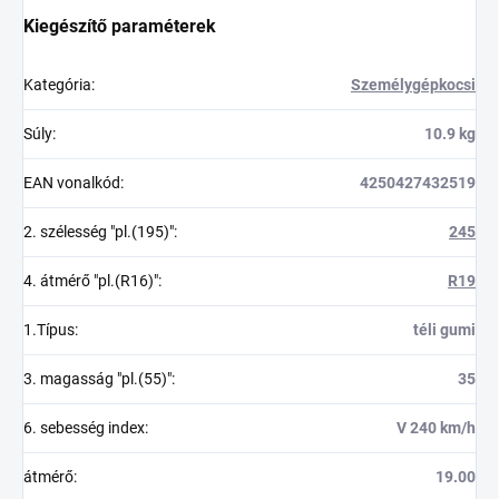
Kiegészítő paraméterek
Kategória
:
Személygépkocsi
Súly
:
10.9 kg
EAN vonalkód
:
4250427432519
2. szélesség "pl.(195)"
:
245
4. átmérő "pl.(R16)"
:
R19
1.Típus
:
téli gumi
3. magasság "pl.(55)"
:
35
6. sebesség index
:
V 240 km/h
átmérő
:
19.00