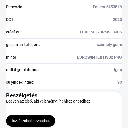
Dimenzió
:
Falken 2453519
DOT
:
2025
erősített
:
TL XL M+S 3PMSF MFS
gépjármű kategória
:
személy gumi
minta
:
EUROWINTER HS02 PRO
radiál gumiabroncs
:
igen
súlyindex index
:
93
Beszélgetés
Legyen az első, aki véleményt ír ehhez a tételhez!
Hozzászólás hozzáadása