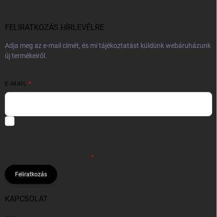
FELIRATKOZÁS HÍRLEVÉLRE
Adja meg az e-mail címét, és mi tájékoztatást küldünk webáruházunk
új termékeiről.
E-MAIL
Hozzájárulok, hogy az általam önként megadott nevem és e-mail
címem felhasználásával a(z)
*cég neve
részemre e-mail útján
hírleveleket, ajánlatokat küldjön. Kijelentem, hogy az
adatkezelési
tájékoztatót
elolvastam. Megértettem, hogy a hozzájárulásom
bármikor visszavonhatom.
Feliratkozás
KAPCSOLAT