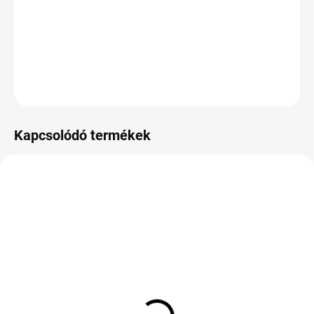
−
+
Hozzáadás a kosárhoz
KÉRDÉS
Kapcsolódó termékek
KÜLSŐ RAKTÁR MAX 8 NAP+2NA A
KÜLSŐ RAKTÁR MAX 8 NAP+2NA A
SZÁLITÁSIG
SZÁLITÁSIG
(>5 DB)
(>5 DB)