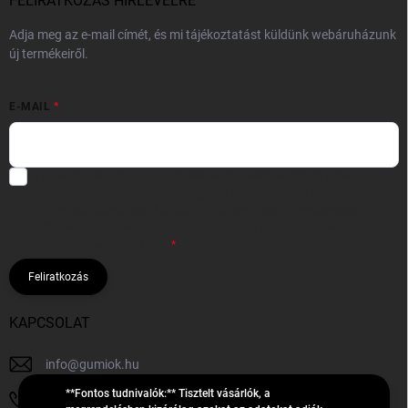
FELIRATKOZÁS HÍRLEVÉLRE
Adja meg az e-mail címét, és mi tájékoztatást küldünk webáruházunk
új termékeiről.
E-MAIL
Hozzájárulok, hogy az általam önként megadott nevem és e-mail
címem felhasználásával a(z)
*cég neve
részemre e-mail útján
hírleveleket, ajánlatokat küldjön. Kijelentem, hogy az
adatkezelési
tájékoztatót
elolvastam. Megértettem, hogy a hozzájárulásom
bármikor visszavonhatom.
Feliratkozás
KAPCSOLAT
info
@
gumiok.hu
**Fontos tudnivalók:** Tisztelt vásárlók, a
+36705429902