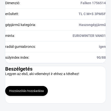
Dimenzió
:
Falken 1756514
erősített
:
TL C M+S 3PMSF
gépjármű kategória
:
Haszongépjármű
minta
:
EUROWINTER VAN01
radiál gumiabroncs
:
igen
súlyindex index
:
90/88
Beszélgetés
Legyen az első, aki véleményt ír ehhez a tételhez!
Hozzászólás hozzáadása