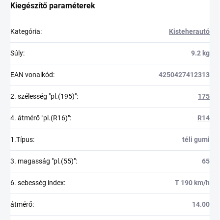
Kiegészítő paraméterek
Kategória
:
Kisteherautó
Súly
:
9.2 kg
EAN vonalkód
:
4250427412313
2. szélesség "pl.(195)"
:
175
4. átmérő "pl.(R16)"
:
R14
1.Típus
:
téli gumi
3. magasság "pl.(55)"
:
65
6. sebesség index
:
T 190 km/h
átmérő
:
14.00