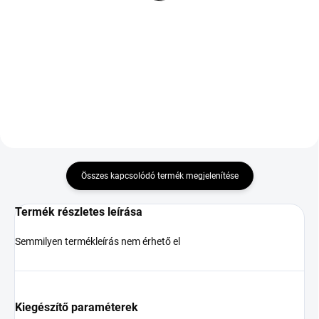
R16 94V
R19 93Y TL M+S 3PMSF
MFS XL ZR
37 691 Ft
35 008 Ft
Kosárba
Kosárba
Összes kapcsolódó termék megjelenítése
Termék részletes leírása
Semmilyen termékleírás nem érhető el
Kiegészítő paraméterek