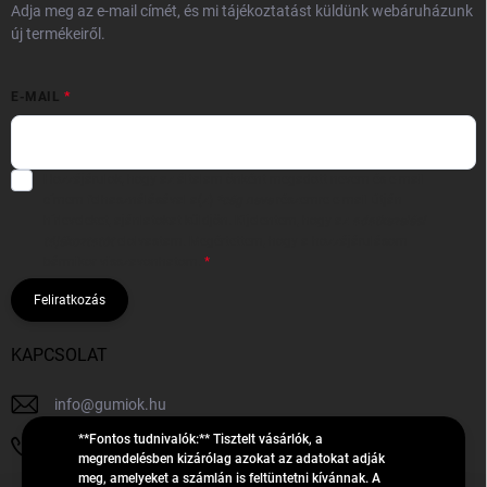
Adja meg az e-mail címét, és mi tájékoztatást küldünk webáruházunk
új termékeiről.
E-MAIL
Hozzájárulok, hogy az általam önként megadott nevem és e-mail
címem felhasználásával a(z)
*cég neve
részemre e-mail útján
hírleveleket, ajánlatokat küldjön. Kijelentem, hogy az
adatkezelési
tájékoztatót
elolvastam. Megértettem, hogy a hozzájárulásom
bármikor visszavonhatom.
Feliratkozás
KAPCSOLAT
info
@
gumiok.hu
**Fontos tudnivalók:** Tisztelt vásárlók, a
+36705429902
megrendelésben kizárólag azokat az adatokat adják
meg, amelyeket a számlán is feltüntetni kívánnak. A