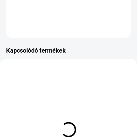
−
+
Hozzáadás a kosárhoz
KÉRDÉS
Kapcsolódó termékek
KÜLSŐ RAKTÁR MAX5 NAP+2NAP A
KÜLSŐ RAKTÁR MAX 8 NAP+2NA A
SZÁLITÁSIG
SZÁLITÁSIG
(>5 DB)
(>5 DB)
Goodyear Vector
LANDSPIDER
4Seasons Gen-3 205/55
EUROTRAXX A/S 225/40