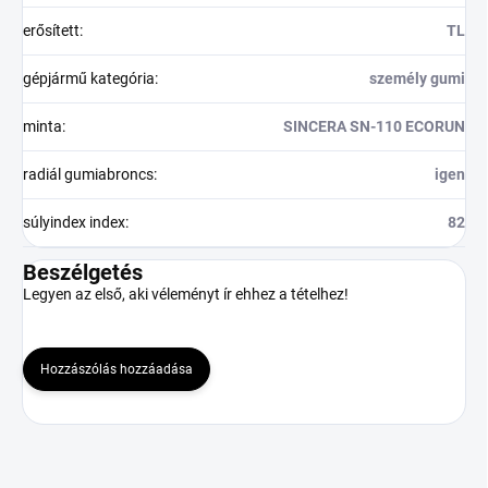
erősített
:
TL
gépjármű kategória
:
személy gumi
minta
:
SINCERA SN-110 ECORUN
radiál gumiabroncs
:
igen
súlyindex index
:
82
Beszélgetés
Legyen az első, aki véleményt ír ehhez a tételhez!
Hozzászólás hozzáadása