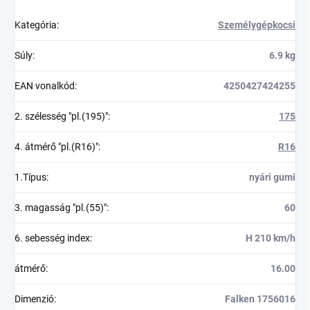
Kategória
:
Személygépkocsi
Súly
:
6.9 kg
EAN vonalkód
:
4250427424255
2. szélesség "pl.(195)"
:
175
4. átmérő "pl.(R16)"
:
R16
1.Típus
:
nyári gumi
3. magasság "pl.(55)"
:
60
6. sebesség index
:
H 210 km/h
átmérő
:
16.00
Dimenzió
:
Falken 1756016