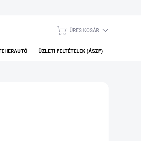
ÜRES KOSÁR
KOSÁR
TEHERAUTÓ
ÜZLETI FELTÉTELEK (ÁSZF)
WEBÁRUHÁ
P+2NAP A SZÁLITÁSIG
(4 DB)
Hozzáadás a kosárhoz