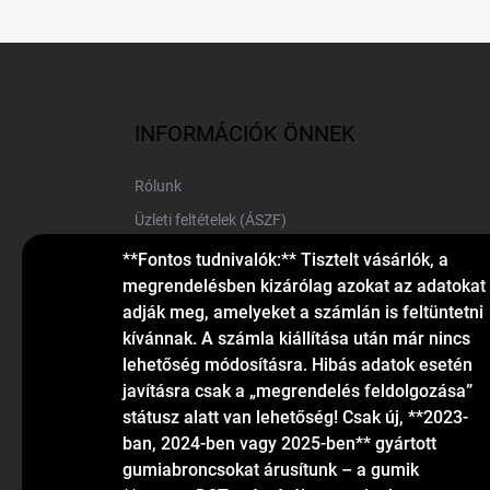
L
á
b
l
INFORMÁCIÓK ÖNNEK
é
c
Rólunk
Üzleti feltételek (ÁSZF)
Elérhetőségek
**Fontos tudnivalók:** Tisztelt vásárlók, a
megrendelésben kizárólag azokat az adatokat
Blog
adják meg, amelyeket a számlán is feltüntetni
kívánnak. A számla kiállítása után már nincs
lehetőség módosításra. Hibás adatok esetén
javításra csak a „megrendelés feldolgozása”
státusz alatt van lehetőség! Csak új, **2023-
ban, 2024-ben vagy 2025-ben** gyártott
gumiabroncsokat árusítunk – a gumik