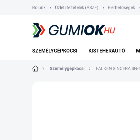
Ugrás
Rólunk
Üzleti feltételek (ÁSZF)
Elérhetőségek
a
fő
tartalomhoz
SZEMÉLYGÉPKOCSI
KISTEHERAUTÓ
M
Kezdőlap
Személygépkocsi
FALKEN SINCERA SN-1
Nincs értékelés
Ugrás az értékelé