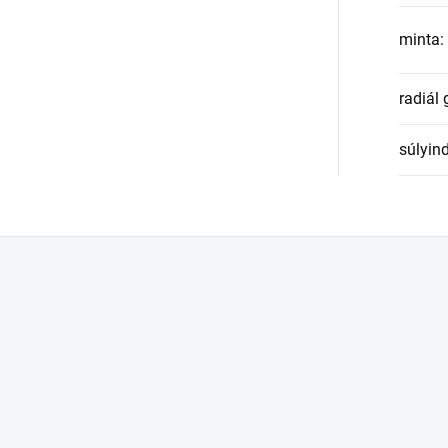
minta
:
radiál
súlyin