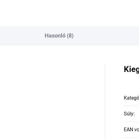
Hasonló (8)
a
Kie
Kategó
Súly
:
EAN v