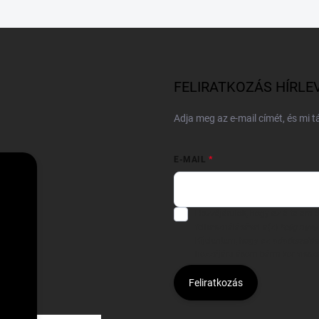
FELIRATKOZÁS HÍRLE
Adja meg az e-mail címét, és mi 
E-MAIL
Hozzájárulok, hogy az általam
felhasználásával a(z)
*cég neve
Kijelentem, hogy az
adatkezelési
hozzájárulásom bármikor viss
Feliratkozás