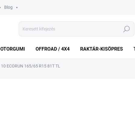
Blog
Keresés
OTORGUMI
OFFROAD / 4X4
RAKTÁR-KISÖPRES
10 ECORUN 165/65 R15 81T TL
shez
MÁRKA:
FALKEN
25 851 Ft
Egységár:
KÜLSŐ RAKTÁR MAX 1 NA
−
+