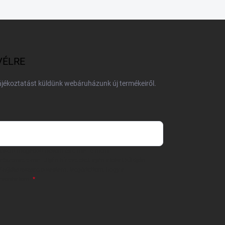
VÉLRE
tájékoztatást küldünk webáruházunk új termékeiről.
 önként megadott nevem és e-mail címem
részemre e-mail útján hírleveleket, ajánlatokat küldjön.
 tájékoztatót
elolvastam. Megértettem, hogy a
zavonhatom.