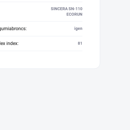
SINCERA SN-110
ECORUN
 gumiabroncs
:
igen
dex index
:
81