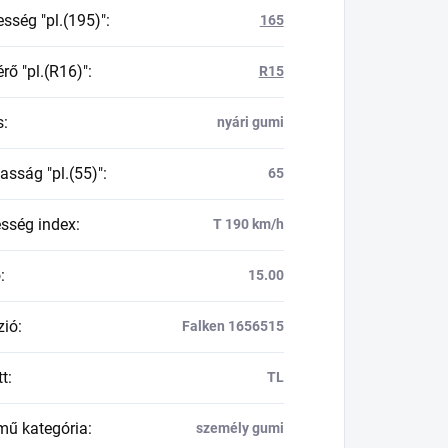
esség "pl.(195)"
:
165
rő "pl.(R16)"
:
R15
s
:
nyári gumi
asság "pl.(55)"
:
65
esség index
:
T 190 km/h
ő
:
15.00
zió
:
Falken 1656515
tt
:
TL
mű kategória
:
személy gumi