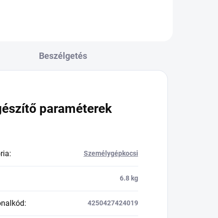
Beszélgetés
gészítő paraméterek
ria
:
Személygépkocsi
6.8 kg
onalkód
:
4250427424019