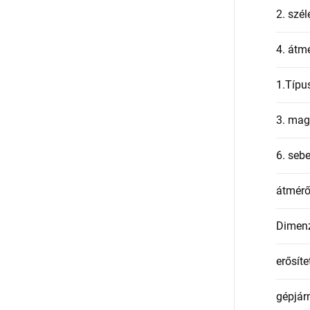
2. szél
4. átmé
1.Típu
3. mag
6. seb
átmér
Dimen
erősíte
gépjár