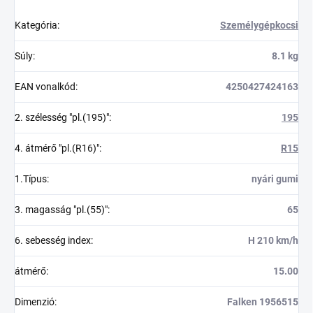
Kategória
:
Személygépkocsi
Súly
:
8.1 kg
EAN vonalkód
:
4250427424163
2. szélesség "pl.(195)"
:
195
4. átmérő "pl.(R16)"
:
R15
1.Típus
:
nyári gumi
3. magasság "pl.(55)"
:
65
6. sebesség index
:
H 210 km/h
átmérő
:
15.00
Dimenzió
:
Falken 1956515