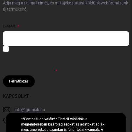
Adja meg az e-mail címét, és mi tájékoztatást küldünk webáruházunk
új termékeiről.
E-MAIL
Hozzájárulok, hogy az általam önként megadott nevem és e-mail
címem felhasználásával a(z)
*cég neve
részemre e-mail útján
hírleveleket, ajánlatokat küldjön. Kijelentem, hogy az
adatkezelési
tájékoztatót
elolvastam. Megértettem, hogy a hozzájárulásom
bármikor visszavonhatom.
Feliratkozás
KAPCSOLAT
info
@
gumiok.hu
**Fontos tudnivalók:** Tisztelt vásárlók, a
+36705429902
megrendelésben kizárólag azokat az adatokat adják
meg, amelyeket a számlán is feltüntetni kívánnak. A