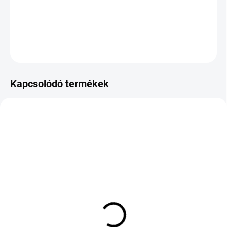
−
+
Hozzáadás a kosárhoz
KÉRDÉS
Kapcsolódó termékek
KÜLSŐ RAKTÁR MAX 8 NAP+2NA A
KÜLSŐ RAKTÁR MAX 4 NAP+2NAP A
SZÁLITÁSIG
SZÁLITÁSIG
(>5 DB)
(>5 DB)
HANKOOK W330A
BRIDGESTONE
WINTER ICEPT EVO3
TURANZA ALL SEASON