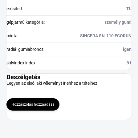
erősített
:
TL
gépjármű kategória
:
személy gumi
minta
:
SINCERA SN-110 ECORUN
radiál gumiabroncs
:
igen
súlyindex index
:
91
Beszélgetés
Legyen az első, aki véleményt ír ehhez a tételhez!
Hozzászólás hozzáadása