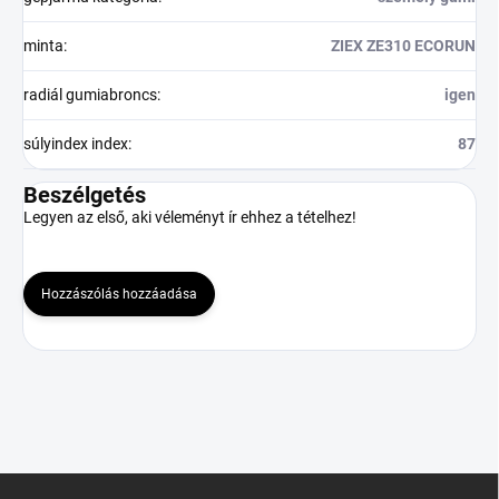
minta
:
ZIEX ZE310 ECORUN
radiál gumiabroncs
:
igen
súlyindex index
:
87
Beszélgetés
Legyen az első, aki véleményt ír ehhez a tételhez!
Hozzászólás hozzáadása
L