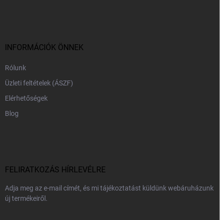
á
b
l
é
c
INFORMÁCIÓK ÖNNEK
Rólunk
Üzleti feltételek (ÁSZF)
Elérhetőségek
Blog
FELIRATKOZÁS HÍRLEVÉLRE
Adja meg az e-mail címét, és mi tájékoztatást küldünk webáruházunk
új termékeiről.