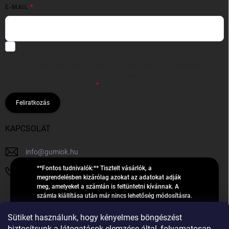
E-MAIL
Hozzájárulok, hogy az általam önként megadott nevem és e-mail
címem felhasználásával a(z)
*cég neve
részemre e-mail útján
hírleveleket, ajánlatokat küldjön. Kijelentem, hogy az
adatkezelési
tájékoztatót
elolvastam. Megértettem, hogy a hozzájárulásom
bármikor visszavonhatom.
Feliratkozás
KAPCSOLAT
info
@
gumiok.hu
**Fontos tudnivalók:** Tisztelt vásárlók, a
+36705429902
megrendelésben kizárólag azokat az adatokat adják
meg, amelyeket a számlán is feltüntetni kívánnak. A
számla kiállítása után már nincs lehetőség módosításra.
Hibás adatok esetén javításra csak a „megrendelés
Á
feldolgozása” státusz alatt van lehetőség! Csak új,
Sütiket használunk, hogy kényelmes böngészést
R
**2023-ban, 2024-ben vagy 2025-ben** gyártott
Árukereső.hu
biztosítsunk a látogatások elemzése által, folyamatosan