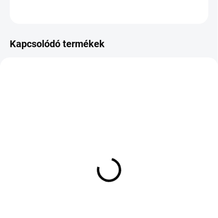
KÉRDÉS
Kapcsolódó termékek
KÜLSŐ RAKTÁR MAX 1 NAP+2NAP A
KÜLSŐ RAKTÁR MAX 4 NAP+2NAP A
SZÁLITÁSIG
SZÁLITÁSIG
(>5 DB)
(4 DB)
TOYO OBSERVE GSI6 HP
BRIDGESTONE POTENZA
195/50 R19 88V TL M+S
SPORT EVO 275/35 R20
3PMSF MFS
102Y TL XL ENL FP
63 345 Ft
86 461 Ft