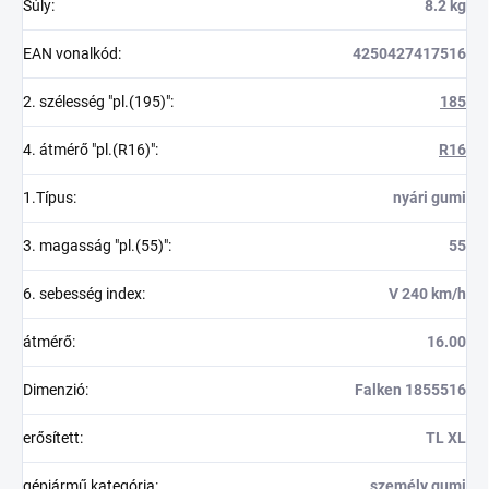
Súly
:
8.2 kg
EAN vonalkód
:
4250427417516
2. szélesség "pl.(195)"
:
185
4. átmérő "pl.(R16)"
:
R16
1.Típus
:
nyári gumi
3. magasság "pl.(55)"
:
55
6. sebesség index
:
V 240 km/h
átmérő
:
16.00
Dimenzió
:
Falken 1855516
erősített
:
TL XL
gépjármű kategória
:
személy gumi