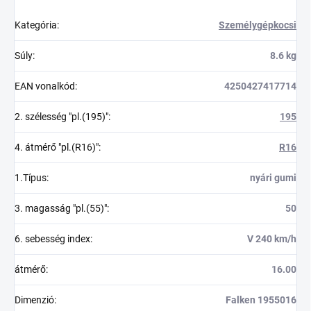
Kategória
:
Személygépkocsi
Súly
:
8.6 kg
EAN vonalkód
:
4250427417714
2. szélesség "pl.(195)"
:
195
4. átmérő "pl.(R16)"
:
R16
1.Típus
:
nyári gumi
3. magasság "pl.(55)"
:
50
6. sebesség index
:
V 240 km/h
átmérő
:
16.00
Dimenzió
:
Falken 1955016