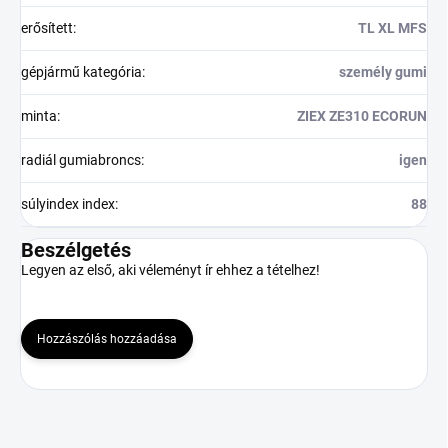
erősített
:
TL XL MFS
gépjármű kategória
:
személy gumi
minta
:
ZIEX ZE310 ECORUN
radiál gumiabroncs
:
igen
súlyindex index
:
88
Beszélgetés
Legyen az első, aki véleményt ír ehhez a tételhez!
Hozzászólás hozzáadása