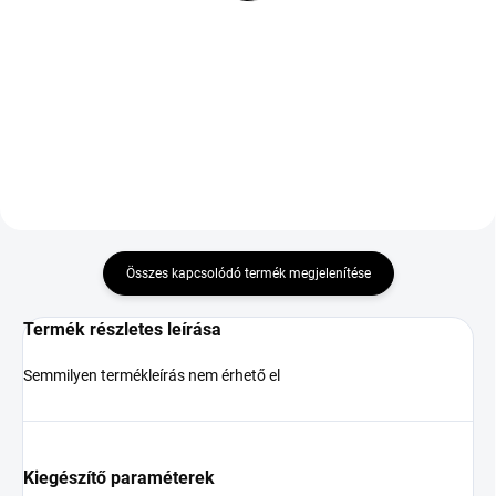
TL XL
RG
89 333 Ft
38 984 Ft
Kosárba
Kosárba
Összes kapcsolódó termék megjelenítése
Termék részletes leírása
Semmilyen termékleírás nem érhető el
Kiegészítő paraméterek