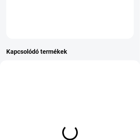
−
+
Hozzáadás a kosárhoz
KÉRDÉS
Kapcsolódó termékek
KÜLSŐ RAKTÁR MAX 8 NAP+2NA A
KÜLSŐ RAKTÁR MAX 8 NAP+2NA A
SZÁLITÁSIG
SZÁLITÁSIG
(>5 DB)
(>5 DB)
MAXXIS PREMITRA 6
OPTIMO OK41 GT
HP6 225/60 R18 104W
215/55 R17 98W TL XL