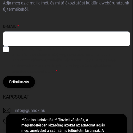
Adja meg az e-mail címét, és mi tájékoztatást küldünk webáruházunk
új termékeiről.
E-MAIL
Hozzájárulok, hogy az általam önként megadott nevem és e-mail
címem felhasználásával a(z)
*cég neve
részemre e-mail útján
hírleveleket, ajánlatokat küldjön. Kijelentem, hogy az
adatkezelési
tájékoztatót
elolvastam. Megértettem, hogy a hozzájárulásom
bármikor visszavonhatom.
Feliratkozás
KAPCSOLAT
info
@
gumiok.hu
**Fontos tudnivalók:** Tisztelt vásárlók, a
+36705429902
megrendelésben kizárólag azokat az adatokat adják
meg, amelyeket a számlán is feltüntetni kívánnak. A