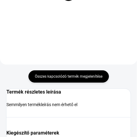
62 595 Ft
235/55 R19 105Y TL XL
ZR FR
62 641 Ft
Kosárba
Kosárba
Összes kapcsolódó termék megjelenítése
Termék részletes leírása
Semmilyen termékleírás nem érhető el
Kiegészítő paraméterek