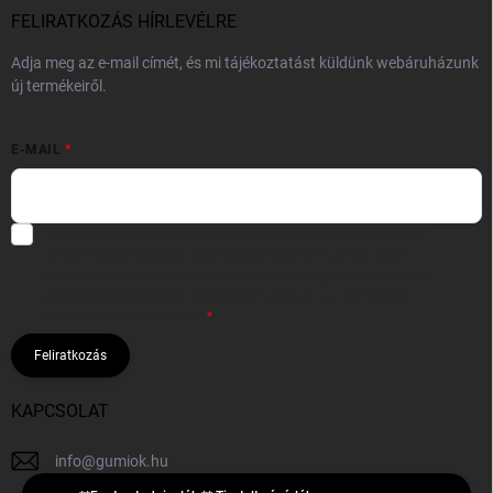
FELIRATKOZÁS HÍRLEVÉLRE
Adja meg az e-mail címét, és mi tájékoztatást küldünk webáruházunk
új termékeiről.
E-MAIL
Hozzájárulok, hogy az általam önként megadott nevem és e-mail
címem felhasználásával a(z)
*cég neve
részemre e-mail útján
hírleveleket, ajánlatokat küldjön. Kijelentem, hogy az
adatkezelési
tájékoztatót
elolvastam. Megértettem, hogy a hozzájárulásom
bármikor visszavonhatom.
Feliratkozás
KAPCSOLAT
info
@
gumiok.hu