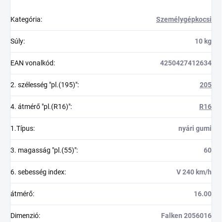
Kategória
:
Személygépkocsi
Súly
:
10 kg
EAN vonalkód
:
4250427412634
2. szélesség "pl.(195)"
:
205
4. átmérő "pl.(R16)"
:
R16
1.Típus
:
nyári gumi
3. magasság "pl.(55)"
:
60
6. sebesség index
:
V 240 km/h
átmérő
:
16.00
Dimenzió
:
Falken 2056016