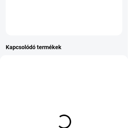
−
+
Hozzáadás a kosárhoz
KÉRDÉS
Kapcsolódó termékek
RAKTÁRON
KÜLSŐ RAKTÁR MAX 8 NAP+2NA A
(>5 DB)
SZÁLITÁSIG
(>5 DB)
Bridgestone Blizzak 6 XL
BFGOODRICH
215/45 R17 91V
ADVANTAGE 2 SUV