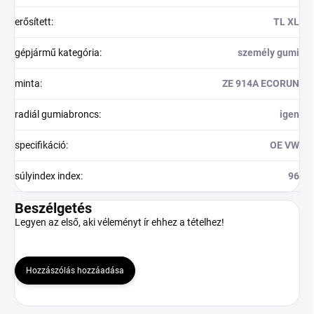
erősített
:
TL XL
gépjármű kategória
:
személy gumi
minta
:
ZE 914A ECORUN
radiál gumiabroncs
:
igen
specifikáció
:
OE VW
súlyindex index
:
96
Beszélgetés
Legyen az első, aki véleményt ír ehhez a tételhez!
Hozzászólás hozzáadása