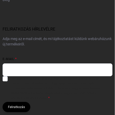
FELIRATKOZÁS HÍRLEVÉLRE
Adja meg az e-mail címét, és mi tájékoztatást küldünk webáruházunk
új termékeiről.
E-MAIL
Hozzájárulok, hogy az általam önként megadott nevem és e-mail
címem felhasználásával a(z)
*cég neve
részemre e-mail útján
hírleveleket, ajánlatokat küldjön. Kijelentem, hogy az
adatkezelési
tájékoztatót
elolvastam. Megértettem, hogy a hozzájárulásom
bármikor visszavonhatom.
Feliratkozás