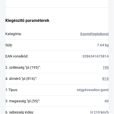
Kiegészítő paraméterek
Kategória
:
Személygépkocsi
Súly
:
7.64 kg
EAN vonalkód
:
3286341673814
2. szélesség "pl.(195)"
:
195
4. átmérő "pl.(R16)"
:
R15
1.Típus
:
négyévszakos gumi
3. magasság "pl.(55)"
:
60
6. sebesség index
:
H 210 km/h