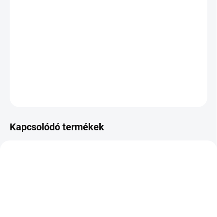
KÉZBESÍTÉS:
2026.8.11
−
+
Hozzáadás a kosárhoz
DOT:2022
KÉRDÉS
Kapcsolódó termékek