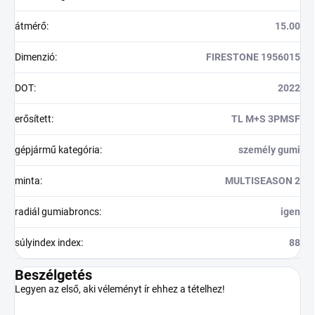
átmérő
:
15.00
Dimenzió
:
FIRESTONE 1956015
DOT
:
2022
erősített
:
TL M+S 3PMSF
gépjármű kategória
:
személy gumi
minta
:
MULTISEASON 2
radiál gumiabroncs
:
igen
súlyindex index
:
88
Beszélgetés
Legyen az első, aki véleményt ír ehhez a tételhez!