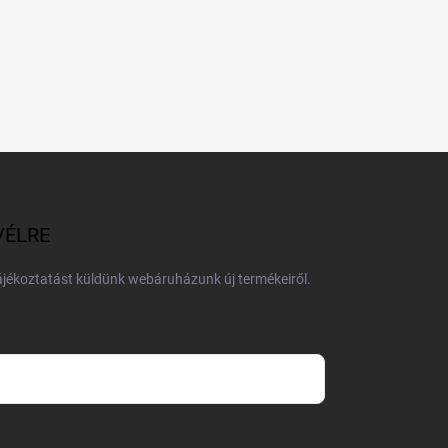
VÉLRE
tájékoztatást küldünk webáruházunk új termékeiről.
 önként megadott nevem és e-mail címem
részemre e-mail útján hírleveleket, ajánlatokat küldjön.