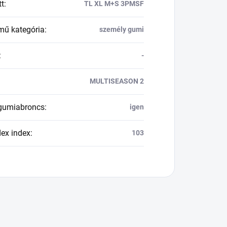
tt
:
TL XL M+S 3PMSF
mű kategória
:
személy gumi
:
-
MULTISEASON 2
 gumiabroncs
:
igen
dex index
:
103