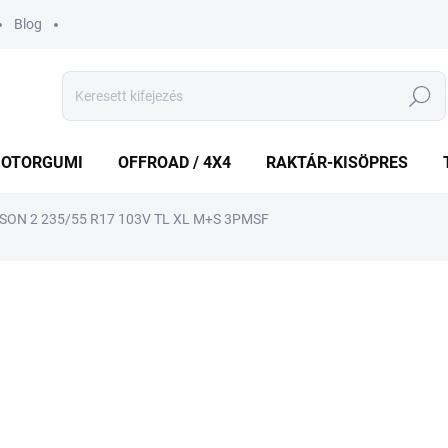
Blog
Keresés
OTORGUMI
OFFROAD / 4X4
RAKTÁR-KISÖPRES
SON 2 235/55 R17 103V TL XL M+S 3PMSF
shez
MÁRKA:
FIRESTONE
45 530 Ft
Egységár:
KÉT MUNKANAP
(2 DB)
VÁRHATÓ KÉZBESÍTÉS:
2026.8