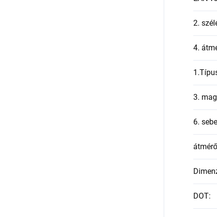
2. szél
4. átmé
1.Típu
3. mag
6. seb
átmér
Dimen
DOT
: