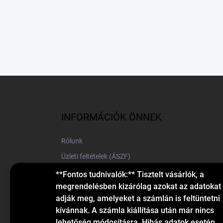
L
á
b
l
INFORMÁCIÓK ÖNNEK
é
c
Rólunk
Üzleti feltételek (ÁSZF)
Elérhetőségek
**Fontos tudnivalók:** Tisztelt vásárlók, a
megrendelésben kizárólag azokat az adatokat
Blog
adják meg, amelyeket a számlán is feltüntetni
kívánnak. A számla kiállítása után már nincs
lehetőség módosításra. Hibás adatok esetén