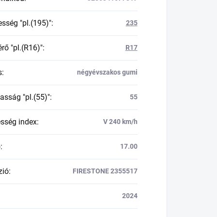
esség "pl.(195)"
:
235
rő "pl.(R16)"
:
R17
s
:
négyévszakos gumi
asság "pl.(55)"
:
55
esség index
:
V 240 km/h
ő
:
17.00
zió
:
FIRESTONE 2355517
2024