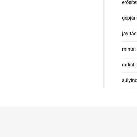
erősíte
gépjár
javitás
minta
:
radiál
súlyin