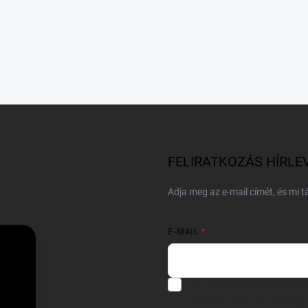
FELIRATKOZÁS HÍRLE
Adja meg az e-mail címét, és mi 
E-MAIL
Hozzájárulok, hogy az általam
felhasználásával a(z)
*cég neve