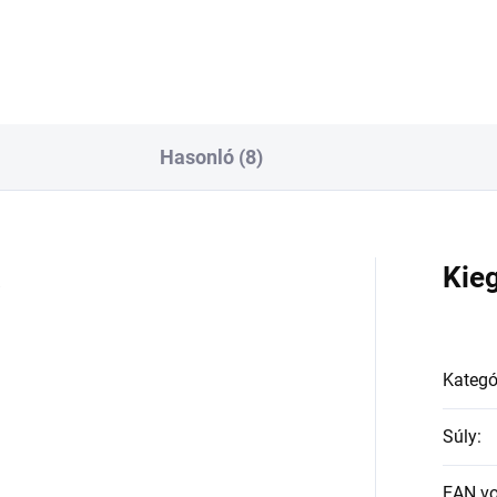
Hasonló (8)
a
Kie
Kategó
Súly
:
EAN v