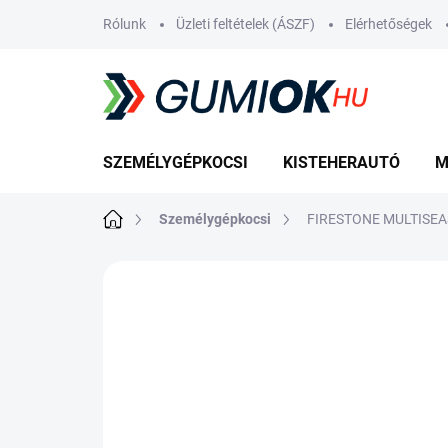
Ugrás
Rólunk
Üzleti feltételek (ÁSZF)
Elérhetőségek
a
fő
tartalomhoz
SZEMÉLYGÉPKOCSI
KISTEHERAUTÓ
M
Kezdőlap
Személygépkocsi
FIRESTONE MULTISEA
Nincs értékelés
Ugrás az értékelé