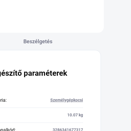
Beszélgetés
gészítő paraméterek
ria
:
Személygépkocsi
10.07 kg
onalkód
:
3286341677317