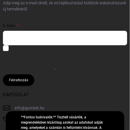
Adja meg az e-mail címét, és mi tájékoztatást küldünk webáruházunk
új termékeiről.
E-MAIL
Hozzájárulok, hogy az általam önként megadott nevem és e-mail
címem felhasználásával a(z)
*cég neve
részemre e-mail útján
hírleveleket, ajánlatokat küldjön. Kijelentem, hogy az
adatkezelési
tájékoztatót
elolvastam. Megértettem, hogy a hozzájárulásom
bármikor visszavonhatom.
Feliratkozás
KAPCSOLAT
info
@
gumiok.hu
**Fontos tudnivalók:** Tisztelt vásárlók, a
+36705429902
megrendelésben kizárólag azokat az adatokat adják
meg, amelyeket a számlán is feltüntetni kívánnak. A