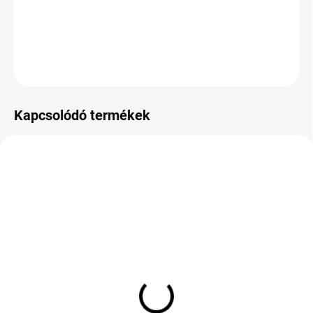
−
+
Hozzáadás a kosárhoz
KÉRDÉS
Kapcsolódó termékek
KÜLSŐ RAKTÁR MAX 8 NAP+2NA A
KÜLSŐ RAKTÁR MAX 1 NAP+2NAP A
SZÁLITÁSIG
SZÁLITÁSIG
(>5 DB)
(>5 DB)
GOODRIDE ALL SEASON
ROVELO ALL WEATHER
ELITE Z-401 215/40 R17
R4S 185/65 R15 88H TL