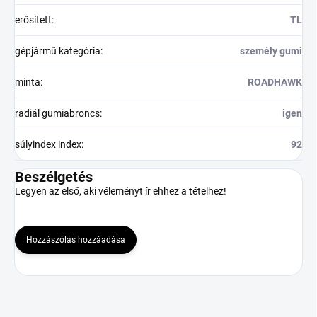
erősített
:
TL
gépjármű kategória
:
személy gumi
minta
:
ROADHAWK
radiál gumiabroncs
:
igen
súlyindex index
:
92
Beszélgetés
Legyen az első, aki véleményt ír ehhez a tételhez!
Hozzászólás hozzáadása