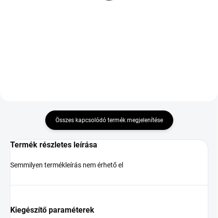
87W TL M+S 3PMSF XL
M+S 3PMSF
24 599 Ft
17 450 Ft
Kosárba
Kosárba
Összes kapcsolódó termék megjelenítése
Termék részletes leírása
Semmilyen termékleírás nem érhető el
Kiegészítő paraméterek