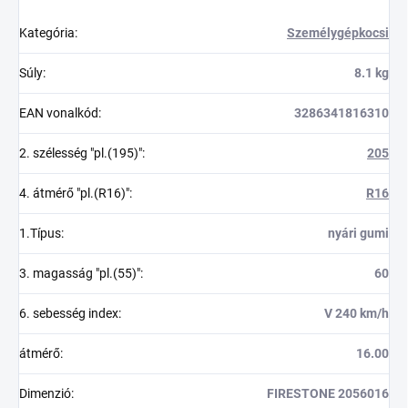
Kategória
:
Személygépkocsi
Súly
:
8.1 kg
EAN vonalkód
:
3286341816310
2. szélesség "pl.(195)"
:
205
4. átmérő "pl.(R16)"
:
R16
1.Típus
:
nyári gumi
3. magasság "pl.(55)"
:
60
6. sebesség index
:
V 240 km/h
átmérő
:
16.00
Dimenzió
:
FIRESTONE 2056016