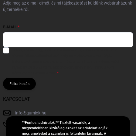
Adja meg az e-mail címét, és mi tájékoztatást küldünk webáruházunk
új termékeiről.
E-MAIL
Hozzájárulok, hogy az általam önként megadott nevem és e-mail
címem felhasználásával a(z)
*cég neve
részemre e-mail útján
hírleveleket, ajánlatokat küldjön. Kijelentem, hogy az
adatkezelési
tájékoztatót
elolvastam. Megértettem, hogy a hozzájárulásom
bármikor visszavonhatom.
Feliratkozás
KAPCSOLAT
info
@
gumiok.hu
**Fontos tudnivalók:** Tisztelt vásárlók, a
+36705429902
megrendelésben kizárólag azokat az adatokat adják
meg, amelyeket a számlán is feltüntetni kívánnak. A