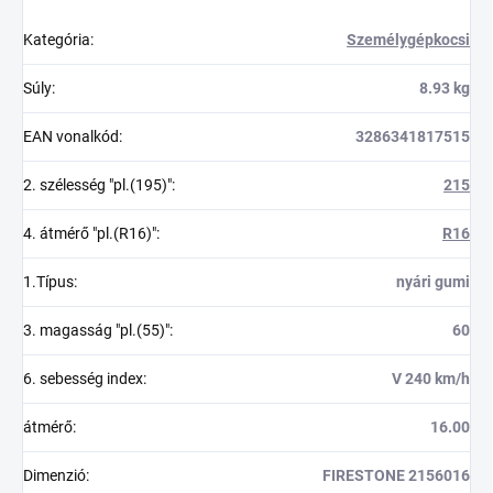
Kategória
:
Személygépkocsi
Súly
:
8.93 kg
EAN vonalkód
:
3286341817515
2. szélesség "pl.(195)"
:
215
4. átmérő "pl.(R16)"
:
R16
1.Típus
:
nyári gumi
3. magasság "pl.(55)"
:
60
6. sebesség index
:
V 240 km/h
átmérő
:
16.00
Dimenzió
:
FIRESTONE 2156016