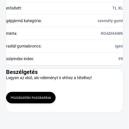
erősített
:
TL XL
gépjármű kategória
:
személy gumi
minta
:
ROADHAWK
radiál gumiabroncs
:
igen
súlyindex index
:
99
Beszélgetés
Legyen az első, aki véleményt ír ehhez a tételhez!
Hozzászólás hozzáadása