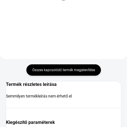
XL ZR
Sport J LR XL 265/40
R22 106Y
59 846 Ft
128 406 Ft
Kosárba
Kosárba
Összes kapcsolódó termék megjelenítése
Termék részletes leírása
Semmilyen termékleírás nem érhető el
Kiegészítő paraméterek