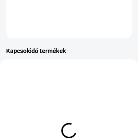
−
+
Hozzáadás a kosárhoz
KÉRDÉS
Kapcsolódó termékek
KÜLSŐ RAKTÁR MAX 1 NAP+2NAP A
KÜLSŐ RAKTÁR MAX 8 NAP+2NA A
SZÁLITÁSIG
SZÁLITÁSIG
(>5 DB)
(>5 DB)
TOYO PROXES SPORT 2
Continental
265/35 R18 97Y TL MFS
ContiCrossContact LX