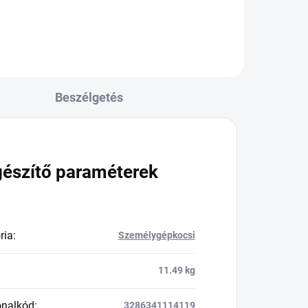
Beszélgetés
gészítő paraméterek
ria
:
Személygépkocsi
11.49 kg
onalkód
:
3286341114119