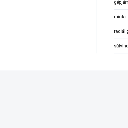
gépjár
minta
:
radiál
súlyin