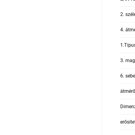
2. szél
4. átmé
1.Típu
3. mag
6. seb
átmér
Dimen
erősíte