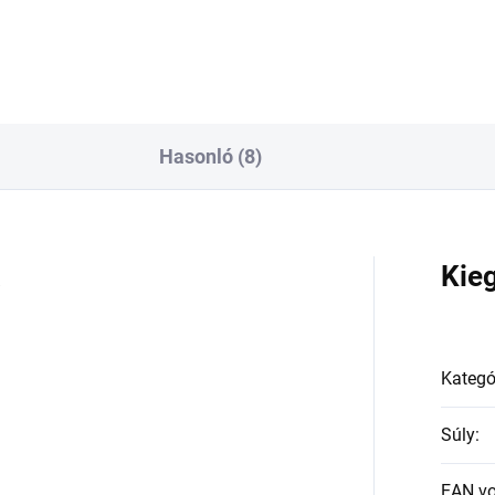
Hasonló (8)
a
Kie
Kategó
Súly
:
EAN v