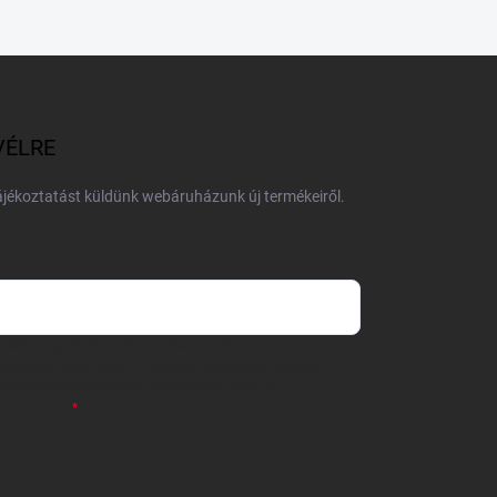
VÉLRE
tájékoztatást küldünk webáruházunk új termékeiről.
 önként megadott nevem és e-mail címem
részemre e-mail útján hírleveleket, ajánlatokat küldjön.
 tájékoztatót
elolvastam. Megértettem, hogy a
zavonhatom.