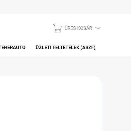
ÜRES KOSÁR
KOSÁR
TEHERAUTÓ
ÜZLETI FELTÉTELEK (ÁSZF)
WEBÁRUHÁ
Hozzáadás a kosárhoz