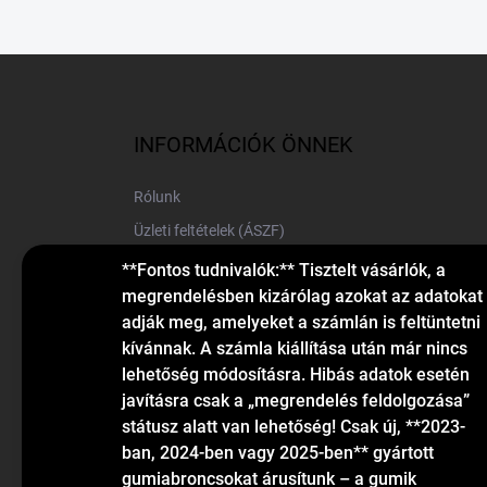
L
á
b
l
INFORMÁCIÓK ÖNNEK
é
c
Rólunk
Üzleti feltételek (ÁSZF)
Elérhetőségek
**Fontos tudnivalók:** Tisztelt vásárlók, a
megrendelésben kizárólag azokat az adatokat
Blog
adják meg, amelyeket a számlán is feltüntetni
kívánnak. A számla kiállítása után már nincs
lehetőség módosításra. Hibás adatok esetén
javításra csak a „megrendelés feldolgozása”
státusz alatt van lehetőség! Csak új, **2023-
ban, 2024-ben vagy 2025-ben** gyártott
gumiabroncsokat árusítunk – a gumik