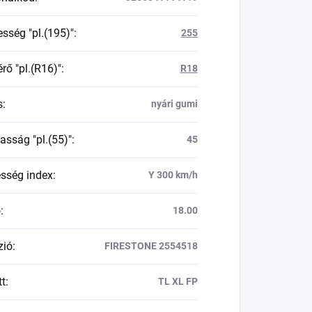
esség "pl.(195)"
:
255
rő "pl.(R16)"
:
R18
s
:
nyári gumi
asság "pl.(55)"
:
45
esség index
:
Y 300 km/h
ő
:
18.00
zió
:
FIRESTONE 2554518
tt
:
TL XL FP