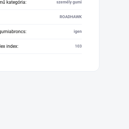
mű kategória
:
személy gumi
ROADHAWK
 gumiabroncs
:
igen
dex index
:
103