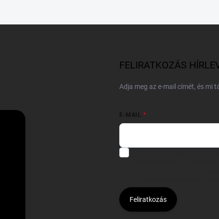
FELIRATKOZÁS HÍRLE
Adja meg az e-mail címét, és mi 
E-MAIL
Hozzájárulok, hogy az általam
felhasználásával a(z)
*cég neve
Kijelentem, hogy az
adatkezelési
hozzájárulásom bármikor viss
Feliratkozás