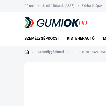
Ugrás
Rólunk
Üzleti feltételek (ÁSZF)
Elérhetőségek
a
fő
tartalomhoz
SZEMÉLYGÉPKOCSI
KISTEHERAUTÓ
M
Kezdőlap
Személygépkocsi
FIRESTONE ROADHAWK
Nincs értékelés
Ugrás az értékelé