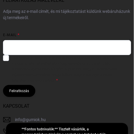
FELIRATKOZÁS HÍRLEVÉLRE
Adja meg az e-mail címét, és mi tájékoztatást küldünk webáruházunk
új termékeiről.
E-MAIL
Hozzájárulok, hogy az általam önként megadott nevem és e-mail
címem felhasználásával a(z)
*cég neve
részemre e-mail útján
hírleveleket, ajánlatokat küldjön. Kijelentem, hogy az
adatkezelési
tájékoztatót
elolvastam. Megértettem, hogy a hozzájárulásom
bármikor visszavonhatom.
Feliratkozás
KAPCSOLAT
info
@
gumiok.hu
**Fontos tudnivalók:** Tisztelt vásárlók, a
+36705429902