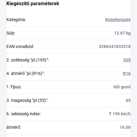
Kiegészítő paraméterek
Kategória
:
Kisteherautó
Súly
:
12.87 kg
EAN vonalkód
:
3286341832518
2. szélesség "pl.(195)"
:
205
4. átmérő "pl.(R16)"
:
R16
1.Típus
:
téli gumi
3. magasság "pl.(55)"
:
65
6. sebesség index
:
T 190 km/h
átmérő
:
16.00