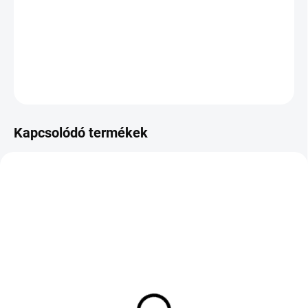
−
+
Hozzáadás a kosárhoz
KÉRDÉS
Kapcsolódó termékek
KÜLSŐ RAKTÁR MAX 8 NAP+2NA A
KÜLSŐ RAKTÁR MAX 8 NAP+2NA A
SZÁLITÁSIG
SZÁLITÁSIG
(>5 DB)
(>5 DB)