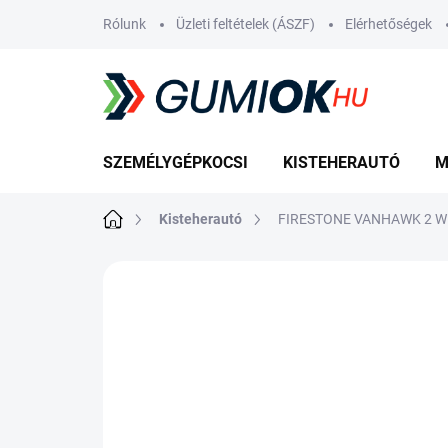
Ugrás
Rólunk
Üzleti feltételek (ÁSZF)
Elérhetőségek
a
fő
tartalomhoz
SZEMÉLYGÉPKOCSI
KISTEHERAUTÓ
M
Kezdőlap
Kisteherautó
FIRESTONE VANHAWK 2 WI
Nincs értékelés
Ugrás az értékelé