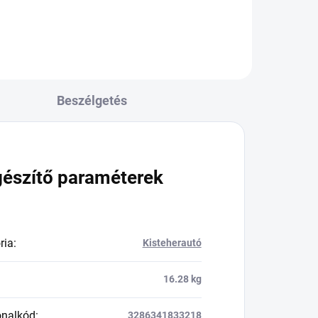
Beszélgetés
gészítő paraméterek
ria
:
Kisteherautó
16.28 kg
onalkód
:
3286341833218