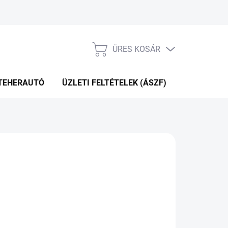
ÜRES KOSÁR
KOSÁR
TEHERAUTÓ
ÜZLETI FELTÉTELEK (ÁSZF)
WEBÁRUHÁ
P+2NAP A SZÁLITÁSIG
(>5 DB)
Hozzáadás a kosárhoz