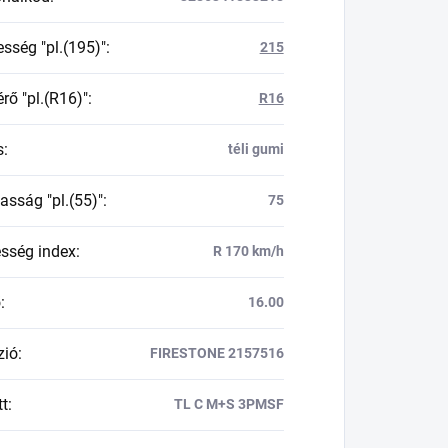
esség "pl.(195)"
:
215
rő "pl.(R16)"
:
R16
s
:
téli gumi
asság "pl.(55)"
:
75
esség index
:
R 170 km/h
ő
:
16.00
zió
:
FIRESTONE 2157516
tt
:
TL C M+S 3PMSF