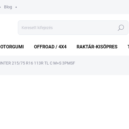
Blog
Keresés
OTORGUMI
OFFROAD / 4X4
RAKTÁR-KISÖPRES
NTER 215/75 R16 113R TL C M+S 3PMSF
shez
MÁRKA:
FIRESTONE
55 813 Ft
Egységár:
KÜLSŐ RAKTÁR MAX 5 NA
−
+