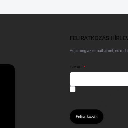
FELIRATKOZÁS HÍRLE
Adja meg az e-mail címét, és mi 
E-MAIL
Hozzájárulok, hogy az általam
felhasználásával a(z)
*cég neve
Kijelentem, hogy az
adatkezelési
hozzájárulásom bármikor viss
Feliratkozás