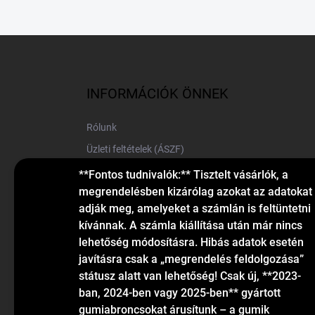
L
á
b
l
INFORMÁCIÓK ÖNNEK
é
c
Rólunk
Üzleti feltételek (ÁSZF)
Elérhetőségek
**Fontos tudnivalók:** Tisztelt vásárlók, a
megrendelésben kizárólag azokat az adatokat
Blog
adják meg, amelyeket a számlán is feltüntetni
kívánnak. A számla kiállítása után már nincs
lehetőség módosításra. Hibás adatok esetén
javításra csak a „megrendelés feldolgozása”
státusz alatt van lehetőség! Csak új, **2023-
ban, 2024-ben vagy 2025-ben** gyártott
gumiabroncsokat árusítunk – a gumik