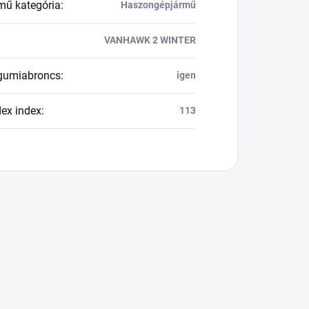
mű kategória
:
Haszongépjármű
VANHAWK 2 WINTER
 gumiabroncs
:
igen
dex index
:
113