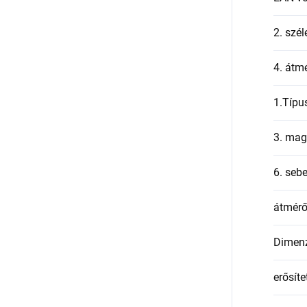
2. szél
4. átmé
1.Típu
3. mag
6. seb
átmér
Dimen
erősíte