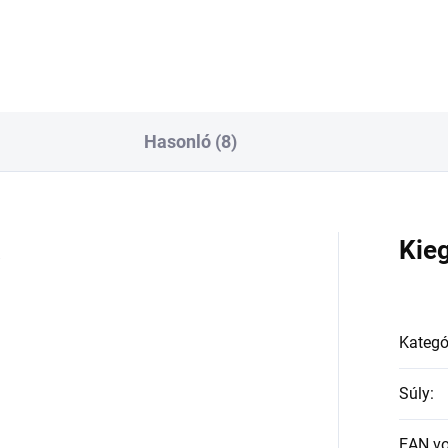
Hasonló (8)
a
Kie
Kategó
Súly
:
EAN v