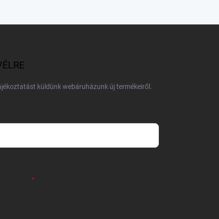
VÉLRE
tájékoztatást küldünk webáruházunk új termékeiről.
 önként megadott nevem és e-mail címem
részemre e-mail útján hírleveleket, ajánlatokat küldjön.
 tájékoztatót
elolvastam. Megértettem, hogy a
zavonhatom.