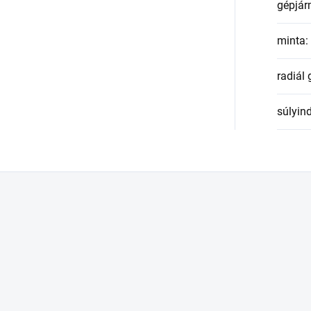
gépjár
minta
:
radiál
súlyin