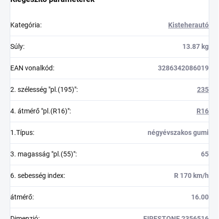
Kategória
:
Kisteherautó
Súly
:
13.87 kg
EAN vonalkód
:
3286342086019
2. szélesség "pl.(195)"
:
235
4. átmérő "pl.(R16)"
:
R16
1.Típus
:
négyévszakos gumi
3. magasság "pl.(55)"
:
65
6. sebesség index
:
R 170 km/h
átmérő
:
16.00
Dimenzió
:
FIRESTONE 2356516