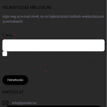
FELIRATKOZÁS HÍRLEVÉLRE
Adja meg az e-mail címét, és mi tájékoztatást küldünk webáruházunk
új termékeiről.
E-MAIL
Hozzájárulok, hogy az általam önként megadott nevem és e-mail
címem felhasználásával a(z)
*cég neve
részemre e-mail útján
hírleveleket, ajánlatokat küldjön. Kijelentem, hogy az
adatkezelési
tájékoztatót
elolvastam. Megértettem, hogy a hozzájárulásom
bármikor visszavonhatom.
Feliratkozás
KAPCSOLAT
info
@
gumiok.hu