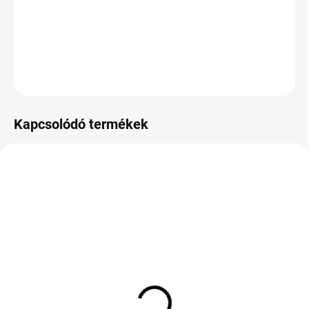
−
+
Hozzáadás a kosárhoz
DOT:2026
KÉRDÉS
Kapcsolódó termékek
KÜLSŐ RAKTÁR MAX 8 NAP+2NA A
KÜLSŐ RAKTÁR MAX 4 NAP+2NAP A
SZÁLITÁSIG
SZÁLITÁSIG
(>5 DB)
(4 DB)
ATLAS GREEN VAN 4S
LAUFENN X FIT VAN 4S