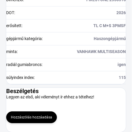
DOT
:
2026
erősített
:
TL C M+S 3PMSF
gépjármű kategória
:
Haszongépjármű
minta
:
VANHAWK MULTISEASON
radiál gumiabroncs
:
igen
súlyindex index
:
115
Beszélgetés
Legyen az első, aki véleményt ír ehhez a tételhez!
Hozzászólás hozzáadása