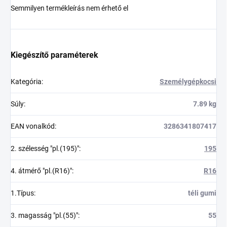
Semmilyen termékleírás nem érhető el
Kiegészítő paraméterek
Kategória
:
Személygépkocsi
Súly
:
7.89 kg
EAN vonalkód
:
3286341807417
2. szélesség "pl.(195)"
:
195
4. átmérő "pl.(R16)"
:
R16
1.Típus
:
téli gumi
3. magasság "pl.(55)"
:
55