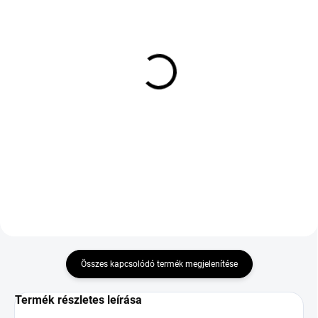
KÜLSŐ RAKTÁR MAX 1 NAP+2NAP A
KÜLSŐ RAKTÁR MAX 4 NAP+2NAP A
SZÁLITÁSIG
SZÁLITÁSIG
(>5 DB)
(>5 DB)
TOYO PROXES SPORT 2
KLEBER DYNAXER HP5
255/40 R19 100Y TL
285/35 R20 100Y TL FSL
MFS XL
70 456 Ft
60 336 Ft
Kosárba
Kosárba
Összes kapcsolódó termék megjelenítése
Termék részletes leírása