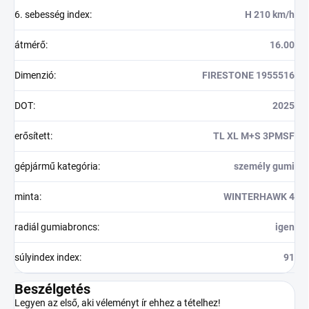
6. sebesség index
:
H 210 km/h
átmérő
:
16.00
Dimenzió
:
FIRESTONE 1955516
DOT
:
2025
erősített
:
TL XL M+S 3PMSF
gépjármű kategória
:
személy gumi
minta
:
WINTERHAWK 4
radiál gumiabroncs
:
igen
súlyindex index
:
91
Beszélgetés
Legyen az első, aki véleményt ír ehhez a tételhez!