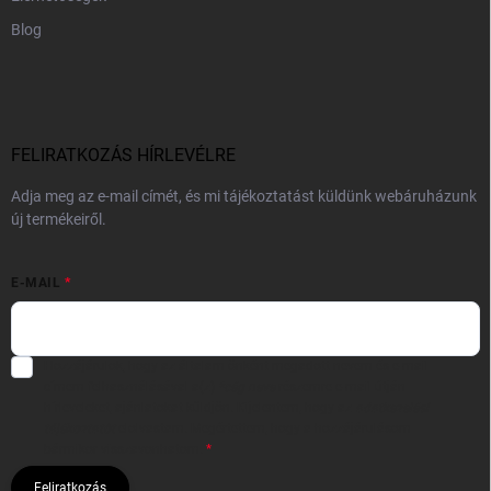
Blog
FELIRATKOZÁS HÍRLEVÉLRE
Adja meg az e-mail címét, és mi tájékoztatást küldünk webáruházunk
új termékeiről.
E-MAIL
Hozzájárulok, hogy az általam önként megadott nevem és e-mail
címem felhasználásával a(z)
*cég neve
részemre e-mail útján
hírleveleket, ajánlatokat küldjön. Kijelentem, hogy az
adatkezelési
tájékoztatót
elolvastam. Megértettem, hogy a hozzájárulásom
bármikor visszavonhatom.
Feliratkozás