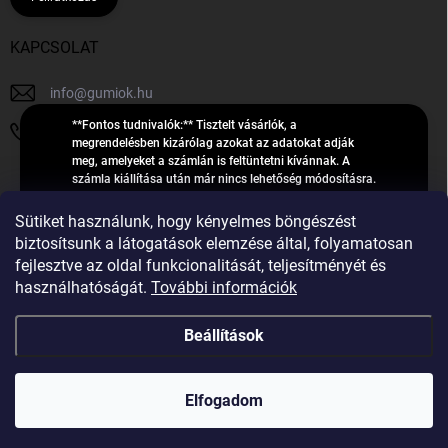
KAPCSOLAT
info
@
gumiok.hu
**Fontos tudnivalók:** Tisztelt vásárlók, a
+36705429902
megrendelésben kizárólag azokat az adatokat adják
meg, amelyeket a számlán is feltüntetni kívánnak. A
számla kiállítása után már nincs lehetőség módosításra.
Hibás adatok esetén javításra csak a „megrendelés
Á
feldolgozása” státusz alatt van lehetőség! Csak új,
Sütiket használunk, hogy kényelmes böngészést
R
**2023-ban, 2024-ben vagy 2025-ben** gyártott
Árukereső.hu
biztosítsunk a látogatások elemzése által, folyamatosan
U
gumiabroncsokat árusítunk – a gumik **pontos DOT-
fejlesztve az oldal funkcionalitását, teljesítményét és
számáról nem adunk felvilágosítást**! Köszönjük. A
K
használhatóságát.
További információk
feldolgozás alatt álló nagyszámú megrendelésre
E
tekintettel kérjük, **telefonon ne keressenek minket**. A
R
gumiok
telefonszám **nem szolgál** a megrendelések állapotáról
Beállítások
E
vagy feldolgozásáról való tájékoztatásra. Csak
S
**vészhelyzetben** hívjanak. Minden kérdésükre szívesen
válaszolunk a **[gumisuperke@gmail.com]
Ő
Copyright 2026
GumiOK.hu webáruház
. Minden jog fenntartva.
(mailto:gumisuperke@gmail.com)** címre küldött e-mail
Elfogadom
után.
Shoptet Premium készítette