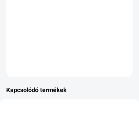
VÁRHATÓ
KÉZBESÍTÉS:
2026.8.12
−
+
Hozzáadás a kosárhoz
DOT:2025
KÉRDÉS
Kapcsolódó termékek