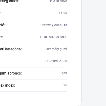
esség index
:
H 210 km/h
ő
:
16.00
zió
:
Fronway 2056016
tt
:
TL XL M+S 3PMSF
mű kategória
:
személy gumi
ICEPOWER 868
 gumiabroncs
:
igen
dex index
:
96