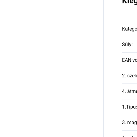
a
Kie
Kategó
Súly
:
EAN v
2. szél
4. átmé
1.Típu
3. mag