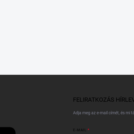
FELIRATKOZÁS HÍRLE
Adja meg az e-mail címét, és mi 
E-MAIL