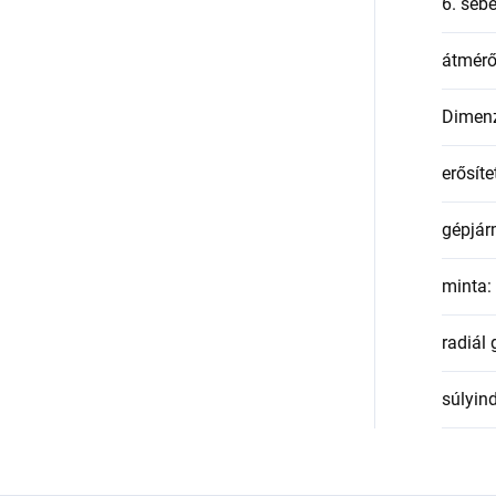
6. seb
átmér
Dimen
erősíte
gépjár
minta
:
radiál
súlyin