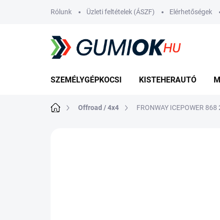
Ugrás
Rólunk
Üzleti feltételek (ÁSZF)
Elérhetőségek
a
fő
tartalomhoz
SZEMÉLYGÉPKOCSI
KISTEHERAUTÓ
M
Kezdőlap
Offroad / 4x4
FRONWAY ICEPOWER 868 2
Nincs értékelés
Ugrás az értékelé