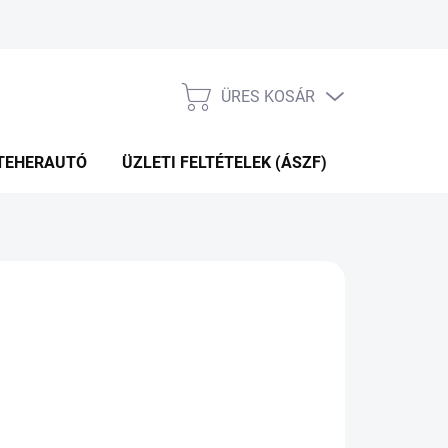
ÜRES KOSÁR
KOSÁR
TEHERAUTÓ
ÜZLETI FELTÉTELEK (ÁSZF)
WEBÁRUHÁ
P+2NA A SZÁLITÁSIG
(>5 DB)
Hozzáadás a kosárhoz