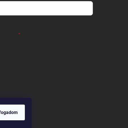
 önként megadott nevem és e-mail címem
részemre e-mail útján hírleveleket, ajánlatokat küldjön.
 tájékoztatót
elolvastam. Megértettem, hogy a
zavonhatom.
lfogadom