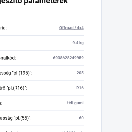
gészítő paraméterek
ria
:
Offroad / 4x4
9.4 kg
onalkód
:
6938628249959
esség "pl.(195)"
:
205
rő "pl.(R16)"
:
R16
s
:
téli gumi
asság "pl.(55)"
:
60