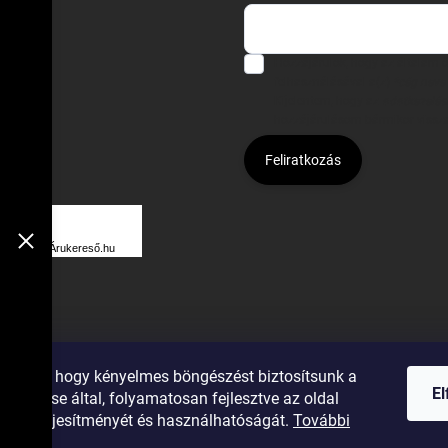
Hozzájárulok, hogy az általam
felhasználásával a(z)
*cég neve
Kijelentem, hogy az
adatkezelési
hozzájárulásom bármikor viss
Feliratkozás
Á
R
Árukereső.hu
U
K
E
R
ználunk, hogy kényelmes böngészést biztosítsunk a
E
E
elemzése által, folyamatosan fejlesztve az oldal
S
gumiok
ását, teljesítményét és használhatóságát.
További
Ő