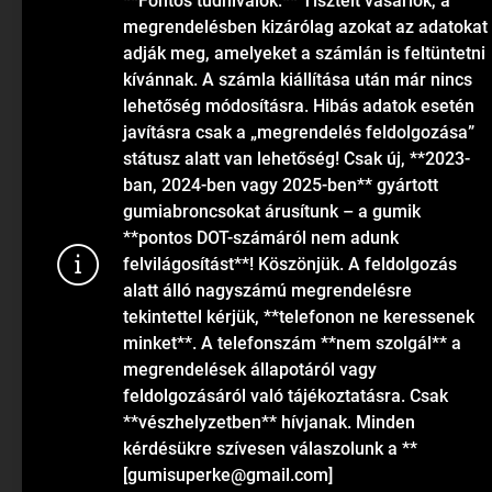
**Fontos tudnivalók:** Tisztelt vásárlók, a
megrendelésben kizárólag azokat az adatokat
Blog
adják meg, amelyeket a számlán is feltüntetni
kívánnak. A számla kiállítása után már nincs
lehetőség módosításra. Hibás adatok esetén
javításra csak a „megrendelés feldolgozása”
státusz alatt van lehetőség! Csak új, **2023-
ban, 2024-ben vagy 2025-ben** gyártott
gumiabroncsokat árusítunk – a gumik
KAPCSOLAT
**pontos DOT-számáról nem adunk
felvilágosítást**! Köszönjük. A feldolgozás
alatt álló nagyszámú megrendelésre
info
@
gumiok.hu
tekintettel kérjük, **telefonon ne keressenek
+36705429902
minket**. A telefonszám **nem szolgál** a
megrendelések állapotáról vagy
feldolgozásáról való tájékoztatásra. Csak
Sütiket has
**vészhelyzetben** hívjanak. Minden
látogatások 
kérdésükre szívesen válaszolunk a **
funkcionalit
[gumisuperke@gmail.com]
információk