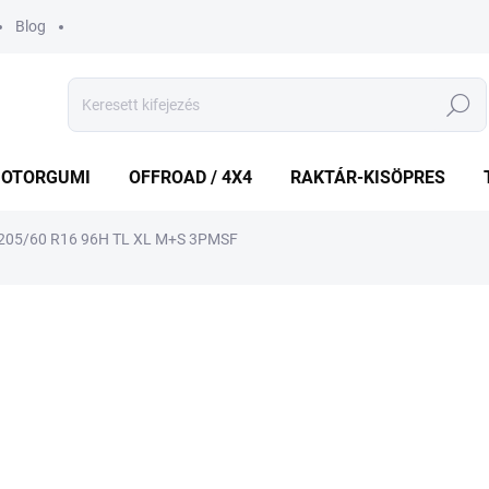
Blog
Keresés
OTORGUMI
OFFROAD / 4X4
RAKTÁR-KISÖPRES
05/60 R16 96H TL XL M+S 3PMSF
shez
MÁRKA:
FRONWAY
40 966 Ft
Egységár:
KÜLSŐ RAKTÁR MAX 8 NA
−
+