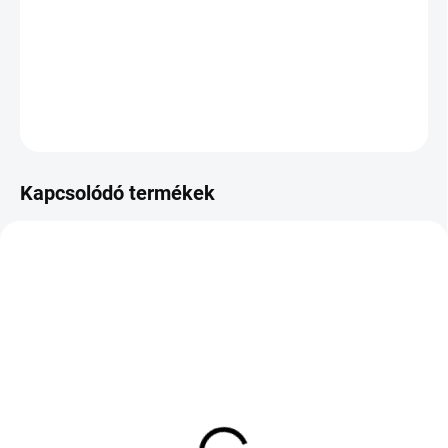
−
+
Hozzáadás a kosárhoz
KÉRDÉS
Kapcsolódó termékek
KÜLSŐ RAKTÁR MAX 8 NAP+2NA A
KÜLSŐ RAKTÁR MAX 8 NAP+2NA A
SZÁLITÁSIG
SZÁLITÁSIG
(>5 DB)
(5 DB)