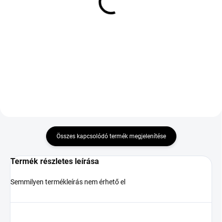
GOODRIDE ZUPERECO Z-
FORTUNA ECOPLUS HP
107 155/65 R14 75T TL
145/80 R13 79T TL XL
M+S
19 860 Ft
18 781 Ft
Kosárba
Kosárba
Összes kapcsolódó termék megjelenítése
Termék részletes leírása
Semmilyen termékleírás nem érhető el