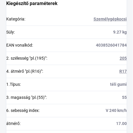
Kiegészítő paraméterek
Kategória
:
Személygépkocsi
Súly
:
9.27 kg
EAN vonalkód
:
4038526041784
2. szélesség "pl.(195)"
:
205
4. átmérő "pl.(R16)"
:
R17
1.Típus
:
téli gumi
3. magasság "pl.(55)"
:
55
6. sebesség index
:
V 240 km/h
átmérő
:
17.00