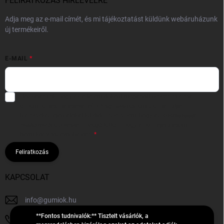
FELIRATKOZÁS HÍRLEVÉLRE
Adja meg az e-mail címét, és mi tájékoztatást küldünk webáruházunk
új termékeiről.
E-MAIL
Hozzájárulok, hogy az általam önként megadott nevem és e-mail
címem felhasználásával a(z)
*cég neve
részemre e-mail útján
hírleveleket, ajánlatokat küldjön. Kijelentem, hogy az
adatkezelési
tájékoztatót
elolvastam. Megértettem, hogy a hozzájárulásom
bármikor visszavonhatom.
Feliratkozás
KAPCSOLAT
info
@
gumiok.hu
**Fontos tudnivalók:** Tisztelt vásárlók, a
+36705429902