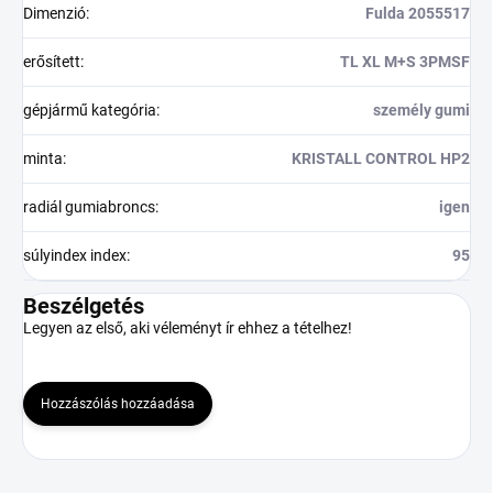
Dimenzió
:
Fulda 2055517
erősített
:
TL XL M+S 3PMSF
gépjármű kategória
:
személy gumi
minta
:
KRISTALL CONTROL HP2
radiál gumiabroncs
:
igen
súlyindex index
:
95
Beszélgetés
Legyen az első, aki véleményt ír ehhez a tételhez!
Hozzászólás hozzáadása