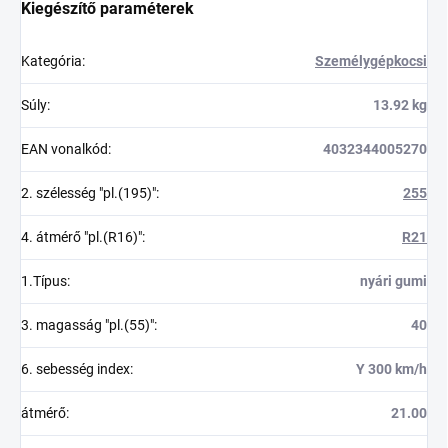
Kiegészítő paraméterek
Kategória
:
Személygépkocsi
Súly
:
13.92 kg
EAN vonalkód
:
4032344005270
2. szélesség "pl.(195)"
:
255
4. átmérő "pl.(R16)"
:
R21
1.Típus
:
nyári gumi
3. magasság "pl.(55)"
:
40
6. sebesség index
:
Y 300 km/h
átmérő
:
21.00