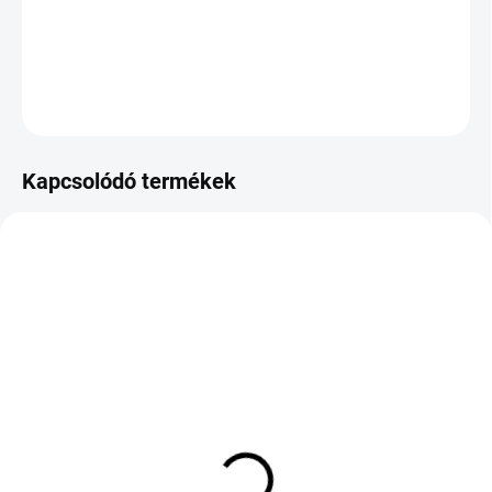
−
+
Hozzáadás a kosárhoz
KÉRDÉS
Kapcsolódó termékek
10 NAPON BELÜL SZÁLLÍTJUK
KÜLSŐ RAKTÁR MAX5 NAP+2NAP A
(>5 DB)
SZÁLITÁSIG
(>5 DB)
KUMHO WINTERCRAFT
KUMHO ECSTA PS31
WS71 255/70 R15 108T
215/55 R17 94W TL ZR