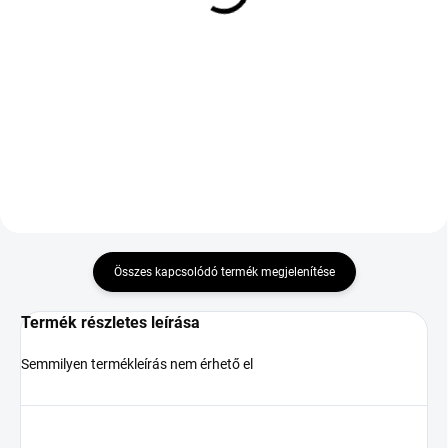
TL M+S 3PMSF
32 623 Ft
40 032 Ft
Kosárba
Kosárba
Összes kapcsolódó termék megjelenítése
Termék részletes leírása
Semmilyen termékleírás nem érhető el