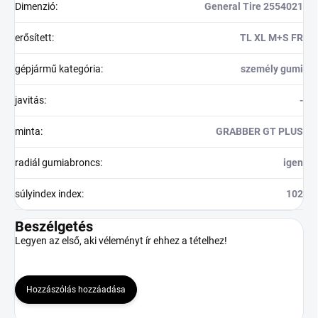
Dimenzió
:
General Tire 2554021
erősített
:
TL XL M+S FR
gépjármű kategória
:
személy gumi
javitás
:
-
minta
:
GRABBER GT PLUS
radiál gumiabroncs
:
igen
súlyindex index
:
102
Beszélgetés
Legyen az első, aki véleményt ír ehhez a tételhez!
Hozzászólás hozzáadása