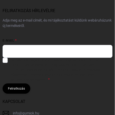
FELIRATKOZÁS HÍRLEVÉLRE
Adja meg az e-mail címét, és mi tájékoztatást küldünk webáruházunk
új termékeiről.
E-MAIL
Hozzájárulok, hogy az általam önként megadott nevem és e-mail
címem felhasználásával a(z)
*cég neve
részemre e-mail útján
hírleveleket, ajánlatokat küldjön. Kijelentem, hogy az
adatkezelési
tájékoztatót
elolvastam. Megértettem, hogy a hozzájárulásom
bármikor visszavonhatom.
Feliratkozás
KAPCSOLAT
info
@
gumiok.hu