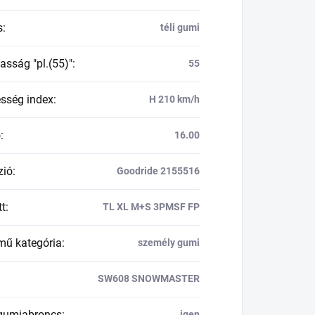
s
:
téli gumi
asság "pl.(55)"
:
55
esség index
:
H 210 km/h
ő
:
16.00
zió
:
Goodride 2155516
tt
:
TL XL M+S 3PMSF FP
mű kategória
:
személy gumi
SW608 SNOWMASTER
 gumiabroncs
:
igen