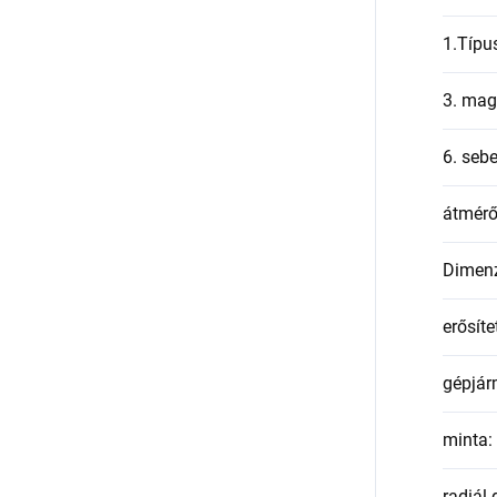
1.Típu
3. mag
6. seb
átmér
Dimen
erősíte
gépjár
minta
:
radiál