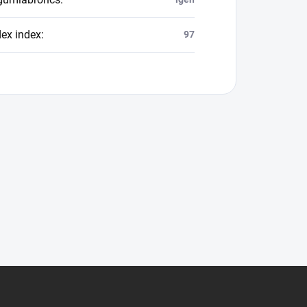
dex index
:
97