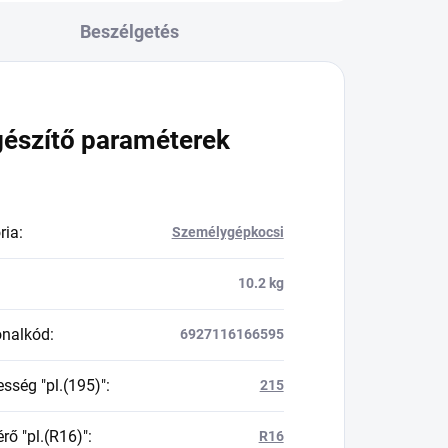
Beszélgetés
gészítő paraméterek
ria
:
Személygépkocsi
10.2 kg
onalkód
:
6927116166595
esség "pl.(195)"
:
215
rő "pl.(R16)"
:
R16