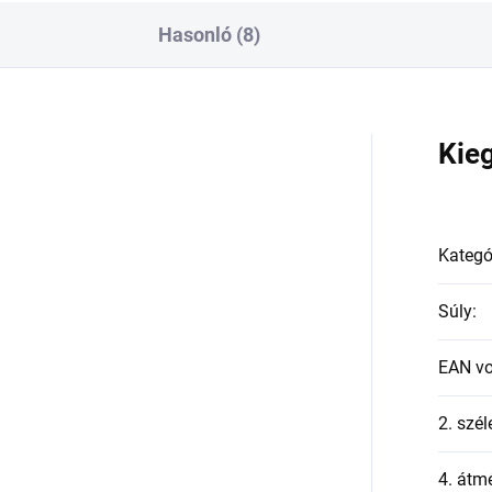
Hasonló (8)
a
Kie
Kategó
Súly
:
EAN v
2. szél
4. átmé