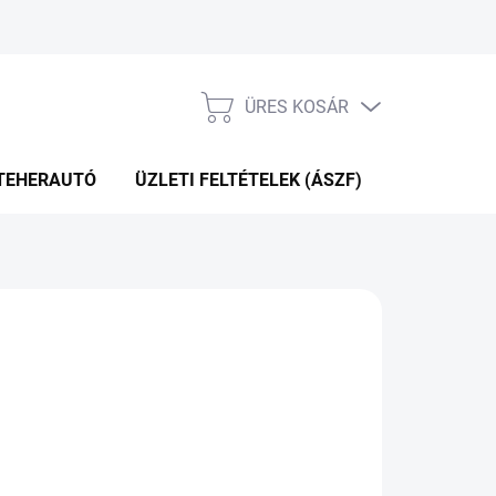
ÜRES KOSÁR
KOSÁR
TEHERAUTÓ
ÜZLETI FELTÉTELEK (ÁSZF)
WEBÁRUHÁ
65 Ft
Hozzáadás a kosárhoz