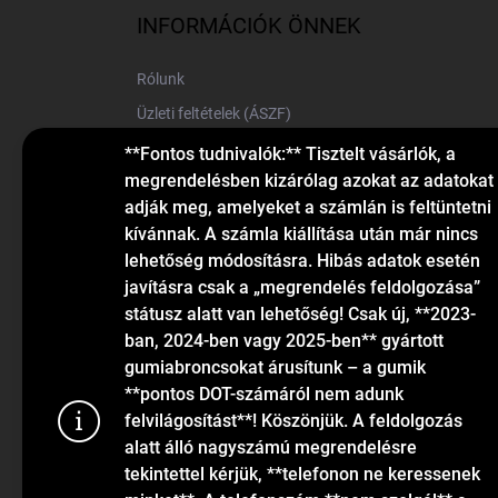
l
INFORMÁCIÓK ÖNNEK
é
c
Rólunk
Üzleti feltételek (ÁSZF)
Elérhetőségek
**Fontos tudnivalók:** Tisztelt vásárlók, a
megrendelésben kizárólag azokat az adatokat
Blog
adják meg, amelyeket a számlán is feltüntetni
kívánnak. A számla kiállítása után már nincs
lehetőség módosításra. Hibás adatok esetén
javításra csak a „megrendelés feldolgozása”
státusz alatt van lehetőség! Csak új, **2023-
ban, 2024-ben vagy 2025-ben** gyártott
gumiabroncsokat árusítunk – a gumik
KAPCSOLAT
**pontos DOT-számáról nem adunk
felvilágosítást**! Köszönjük. A feldolgozás
alatt álló nagyszámú megrendelésre
info
@
gumiok.hu
tekintettel kérjük, **telefonon ne keressenek
+36705429902