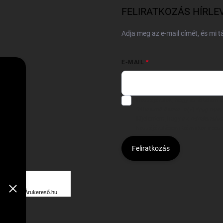
FELIRATKOZÁS HÍRLE
Adja meg az e-mail címét, és mi 
E-MAIL
Hozzájárulok, hogy az általam
felhasználásával a(z)
*cég neve
Kijelentem, hogy az
adatkezelési
hozzájárulásom bármikor viss
Feliratkozás
Á
R
Árukereső.hu
U
K