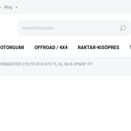
Blog
Keresés
OTORGUMI
OFFROAD / 4X4
RAKTÁR-KISÖPRES
WMASTER 215/55 R16 97H TL XL M+S 3PMSF FP
shez
MÁRKA:
GOODRIDE
30 660 Ft
23 8
Egységár:
RAKTÁRON
(2 DB)
−
+