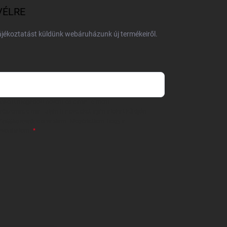
VÉLRE
tájékoztatást küldünk webáruházunk új termékeiről.
 önként megadott nevem és e-mail címem
részemre e-mail útján hírleveleket, ajánlatokat küldjön.
 tájékoztatót
elolvastam. Megértettem, hogy a
zavonhatom.