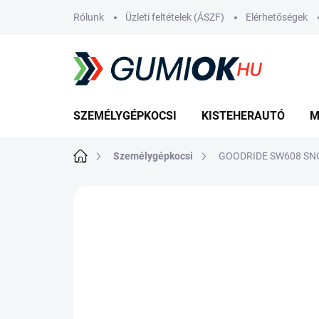
Ugrás
Rólunk
Üzleti feltételek (ÁSZF)
Elérhetőségek
a
fő
tartalomhoz
SZEMÉLYGÉPKOCSI
KISTEHERAUTÓ
M
Kezdőlap
Személygépkocsi
GOODRIDE SW608 SNO
Nincs értékelés
Ugrás az értékelé