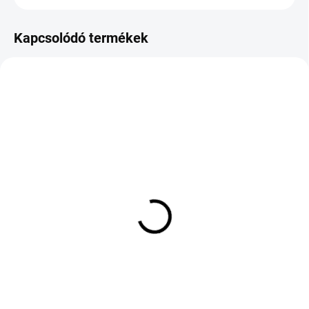
Kapcsolódó termékek
KÜLSŐ RAKTÁR MAX 8 NAP+2NA A
KÜLSŐ RAKTÁR MAX 8 NAP+2NA A
SZÁLITÁSIG
SZÁLITÁSIG
(4 DB)
(5 DB)
ROADX RX QUEST SU01
MICHELIN PRIMACY 4
265/50 R20 111Y TL XL
195/65 R15 91H TL S2
MFS
FP
66 828 Ft
56 413 Ft
Kosárba
Kosárba