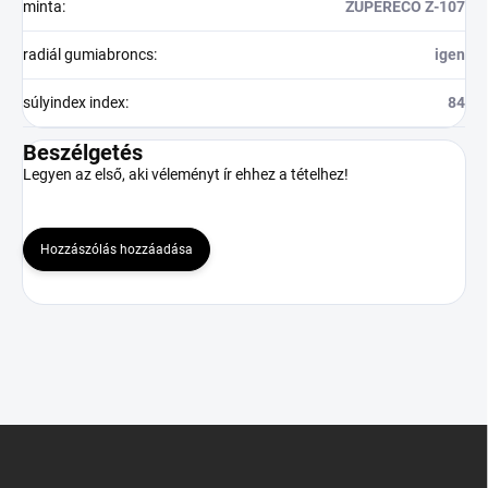
minta
:
ZUPERECO Z-107
radiál gumiabroncs
:
igen
súlyindex index
:
84
Beszélgetés
Legyen az első, aki véleményt ír ehhez a tételhez!
Hozzászólás hozzáadása
L
á
b