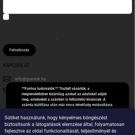
Hozzájárulok, hogy az általam önként megadott nevem és e-mail
címem felhasználásával a(z)
*cég neve
részemre e-mail útján
hírleveleket, ajánlatokat küldjön. Kijelentem, hogy az
adatkezelési
tájékoztatót
elolvastam. Megértettem, hogy a hozzájárulásom
bármikor visszavonhatom.
Feliratkozás
KAPCSOLAT
info
@
gumiok.hu
**Fontos tudnivalók:** Tisztelt vásárlók, a
+36705429902
megrendelésben kizárólag azokat az adatokat adják
meg, amelyeket a számlán is feltüntetni kívánnak. A
számla kiállítása után már nincs lehetőség módosításra.
Hibás adatok esetén javításra csak a „megrendelés
Á
feldolgozása” státusz alatt van lehetőség! Csak új,
Sütiket használunk, hogy kényelmes böngészést
R
**2023-ban, 2024-ben vagy 2025-ben** gyártott
Árukereső.hu
biztosítsunk a látogatások elemzése által, folyamatosan
U
gumiabroncsokat árusítunk – a gumik **pontos DOT-
fejlesztve az oldal funkcionalitását, teljesítményét és
számáról nem adunk felvilágosítást**! Köszönjük. A
K