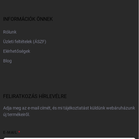
l
é
c
INFORMÁCIÓK ÖNNEK
Rólunk
Üzleti feltételek (ÁSZF)
Elérhetőségek
Blog
FELIRATKOZÁS HÍRLEVÉLRE
Adja meg az e-mail címét, és mi tájékoztatást küldünk webáruházunk
új termékeiről.
E-MAIL