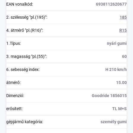
EAN vonalkód
:
6938112620677
2. szélesség "pl.(195)"
:
185
4. átmérő "pl.(R16)"
:
R15
1.Típus
:
nyári gumi
3. magasság "pl.(55)"
:
60
6. sebesség index
:
H 210 km/h
átmérő
:
15.00
Dimenzió
:
Goodride 1856015
erősített
:
TL M+S
gépjármű kategória
:
személy gumi