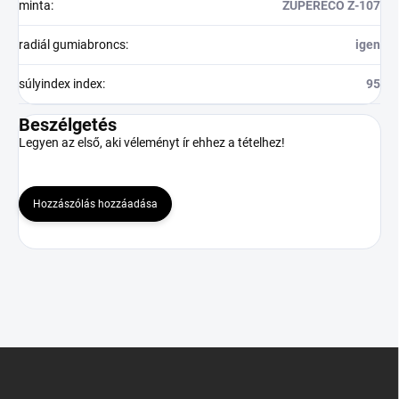
minta
:
ZUPERECO Z-107
radiál gumiabroncs
:
igen
súlyindex index
:
95
Beszélgetés
Legyen az első, aki véleményt ír ehhez a tételhez!
Hozzászólás hozzáadása
L
á
b