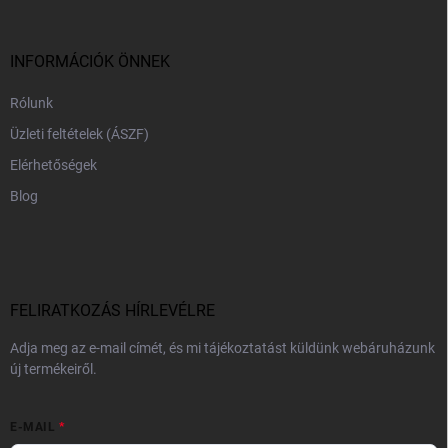
l
é
c
INFORMÁCIÓK ÖNNEK
Rólunk
Üzleti feltételek (ÁSZF)
Elérhetőségek
Blog
FELIRATKOZÁS HÍRLEVÉLRE
Adja meg az e-mail címét, és mi tájékoztatást küldünk webáruházunk
új termékeiről.
E-MAIL