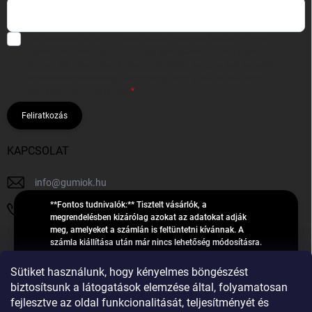
Hozzájárulok, hogy az általam önként megadott nevem és e-mail
címem felhasználásával a(z)
*cég neve
részemre e-mail útján
hírleveleket, ajánlatokat küldjön. Kijelentem, hogy az
adatkezelési
tájékoztatót
elolvastam. Megértettem, hogy a hozzájárulásom
bármikor visszavonhatom.
Feliratkozás
KAPCSOLAT
info
@
gumiok.hu
**Fontos tudnivalók:** Tisztelt vásárlók, a
+36705429902
megrendelésben kizárólag azokat az adatokat adják
meg, amelyeket a számlán is feltüntetni kívánnak. A
számla kiállítása után már nincs lehetőség módosításra.
Hibás adatok esetén javításra csak a „megrendelés
Á
feldolgozása” státusz alatt van lehetőség! Csak új,
Sütiket használunk, hogy kényelmes böngészést
R
**2023-ban, 2024-ben vagy 2025-ben** gyártott
Árukereső.hu
biztosítsunk a látogatások elemzése által, folyamatosan
U
gumiabroncsokat árusítunk – a gumik **pontos DOT-
fejlesztve az oldal funkcionalitását, teljesítményét és
számáról nem adunk felvilágosítást**! Köszönjük. A
K