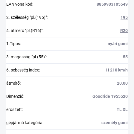
EAN vonalkód
:
8859903105549
2. szélesség "pl.(195)"
:
195
4. átmérő "pl.(R16)"
:
R20
1.Típus
:
nyári gumi
3. magasság "pl.(55)"
:
55
6. sebesség index
:
H 210 km/h
átmérő
:
20.00
Dimenzió
:
Goodride 1955520
erősített
:
TL XL
gépjármű kategória
:
személy gumi