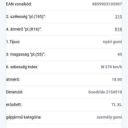
EAN vonalkód
:
8859903105907
2. szélesség "pl.(195)"
:
215
4. átmérő "pl.(R16)"
:
R18
1.Típus
:
nyári gumi
3. magasság "pl.(55)"
:
45
6. sebesség index
:
W 270 km/h
átmérő
:
18.00
Dimenzió
:
Goodride 2154518
erősített
:
TL XL
gépjármű kategória
:
személy gumi