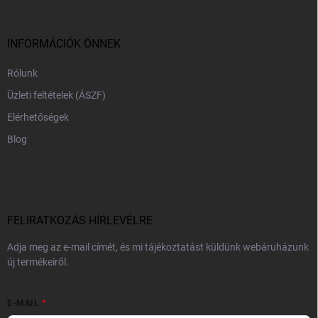
l
é
c
INFORMÁCIÓK ÖNNEK
Rólunk
Üzleti feltételek (ÁSZF)
Elérhetőségek
Blog
FELIRATKOZÁS HÍRLEVÉLRE
Adja meg az e-mail címét, és mi tájékoztatást küldünk webáruházunk
új termékeiről.
E-MAIL