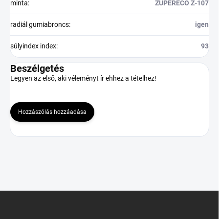
minta
:
ZUPERECO Z-107
radiál gumiabroncs
:
igen
súlyindex index
:
93
Beszélgetés
Legyen az első, aki véleményt ír ehhez a tételhez!
Hozzászólás hozzáadása
L
á
b