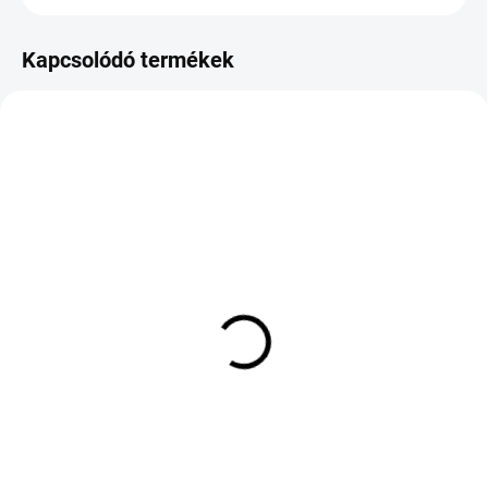
Kapcsolódó termékek
KÜLSŐ RAKTÁR MAX 8 NAP+2NA A
KÜLSŐ RAKTÁR MAX 8 NAP+2NA A
SZÁLITÁSIG
SZÁLITÁSIG
(>5 DB)
(>5 DB)
BRIDGESTONE POTENZA
ROVELO AVENUE
SPORT 285/35 R20 100Y
SPRINT 215/55 R16 97W
TL
TL XL ZR
104 986 Ft
27 816 Ft
Kosárba
Kosárba