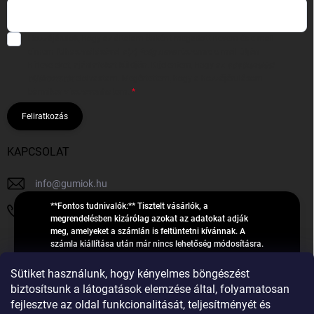
Hozzájárulok, hogy az általam önként megadott nevem és e-mail
címem felhasználásával a(z)
*cég neve
részemre e-mail útján
hírleveleket, ajánlatokat küldjön. Kijelentem, hogy az
adatkezelési
tájékoztatót
elolvastam. Megértettem, hogy a hozzájárulásom
bármikor visszavonhatom.
Feliratkozás
KAPCSOLAT
info
@
gumiok.hu
**Fontos tudnivalók:** Tisztelt vásárlók, a
+36705429902
megrendelésben kizárólag azokat az adatokat adják
meg, amelyeket a számlán is feltüntetni kívánnak. A
számla kiállítása után már nincs lehetőség módosításra.
Hibás adatok esetén javításra csak a „megrendelés
Á
feldolgozása” státusz alatt van lehetőség! Csak új,
Sütiket használunk, hogy kényelmes böngészést
R
**2023-ban, 2024-ben vagy 2025-ben** gyártott
Árukereső.hu
biztosítsunk a látogatások elemzése által, folyamatosan
U
gumiabroncsokat árusítunk – a gumik **pontos DOT-
fejlesztve az oldal funkcionalitását, teljesítményét és
számáról nem adunk felvilágosítást**! Köszönjük. A
K