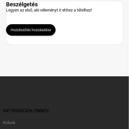
Beszélgetés
Legyen az első, aki véleményt ír ehhez a tételhez!
Hozzászólás hozzáadása
L
á
b
l
é
c
INFORMÁCIÓK ÖNNEK
Rólunk