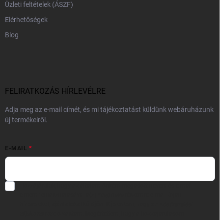
Üzleti feltételek (ÁSZF)
Elérhetőségek
Blog
FELIRATKOZÁS HÍRLEVÉLRE
Adja meg az e-mail címét, és mi tájékoztatást küldünk webáruházunk
új termékeiről.
E-MAIL
Hozzájárulok, hogy az általam önként megadott nevem és e-mail
címem felhasználásával a(z)
*cég neve
részemre e-mail útján
hírleveleket, ajánlatokat küldjön. Kijelentem, hogy az
adatkezelési
tájékoztatót
elolvastam. Megértettem, hogy a hozzájárulásom