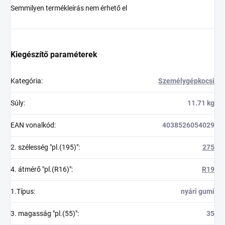
Semmilyen termékleírás nem érhető el
Kiegészítő paraméterek
Kategória
:
Személygépkocsi
Súly
:
11.71 kg
EAN vonalkód
:
4038526054029
2. szélesség "pl.(195)"
:
275
4. átmérő "pl.(R16)"
:
R19
1.Típus
:
nyári gumi
3. magasság "pl.(55)"
:
35