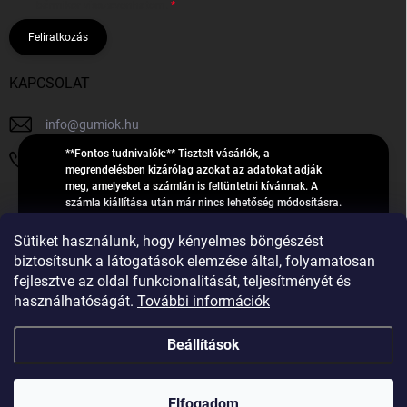
bármikor visszavonhatom.
Feliratkozás
KAPCSOLAT
info
@
gumiok.hu
**Fontos tudnivalók:** Tisztelt vásárlók, a
+36705429902
megrendelésben kizárólag azokat az adatokat adják
meg, amelyeket a számlán is feltüntetni kívánnak. A
számla kiállítása után már nincs lehetőség módosításra.
Hibás adatok esetén javításra csak a „megrendelés
Á
feldolgozása” státusz alatt van lehetőség! Csak új,
Sütiket használunk, hogy kényelmes böngészést
R
**2023-ban, 2024-ben vagy 2025-ben** gyártott
Árukereső.hu
biztosítsunk a látogatások elemzése által, folyamatosan
U
gumiabroncsokat árusítunk – a gumik **pontos DOT-
fejlesztve az oldal funkcionalitását, teljesítményét és
számáról nem adunk felvilágosítást**! Köszönjük. A
K
használhatóságát.
További információk
feldolgozás alatt álló nagyszámú megrendelésre
E
tekintettel kérjük, **telefonon ne keressenek minket**. A
R
gumiok
telefonszám **nem szolgál** a megrendelések állapotáról
Beállítások
E
vagy feldolgozásáról való tájékoztatásra. Csak
S
**vészhelyzetben** hívjanak. Minden kérdésükre szívesen
válaszolunk a **[gumisuperke@gmail.com]
Ő
Copyright 2026
GumiOK.hu webáruház
. Minden jog fenntartva.
(mailto:gumisuperke@gmail.com)** címre küldött e-mail
Elfogadom