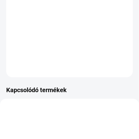
VÁRHATÓ
KÉZBESÍTÉS:
2026.8.12
−
+
Hozzáadás a kosárhoz
DOT:2026
KÉRDÉS
Kapcsolódó termékek