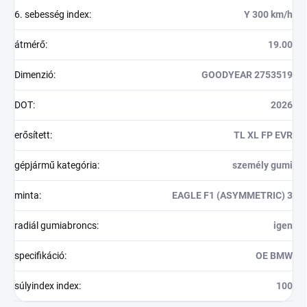
6. sebesség index
:
Y 300 km/h
átmérő
:
19.00
Dimenzió
:
GOODYEAR 2753519
DOT
:
2026
erősített
:
TL XL FP EVR
gépjármű kategória
:
személy gumi
minta
:
EAGLE F1 (ASYMMETRIC) 3
radiál gumiabroncs
:
igen
specifikáció
:
OE BMW
súlyindex index
:
100