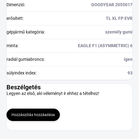
Dimenzió
:
GOODYEAR 2055017
erősített
:
TL XL FP EVR
gépjármű kategória
:
személy gumi
minta
:
EAGLE F1 (ASYMMETRIC) 6
radiál gumiabroncs
:
igen
súlyindex index
:
93
Beszélgetés
Legyen az első, aki véleményt ír ehhez a tételhez!
Hozzászólás hozzáadása