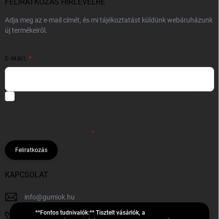
FELIRATKOZÁS HÍRLEVÉLRE
Adja meg az e-mail címét, és mi tájékoztatást küldünk webáruházunk
új termékeiről.
E-MAIL
Hozzájárulok, hogy az általam önként megadott nevem és e-mail
címem felhasználásával a(z)
*cég neve
részemre e-mail útján
hírleveleket, ajánlatokat küldjön. Kijelentem, hogy az
adatkezelési
tájékoztatót
elolvastam. Megértettem, hogy a hozzájárulásom
bármikor visszavonhatom.
Feliratkozás
KAPCSOLAT
info
@
gumiok.hu
**Fontos tudnivalók:** Tisztelt vásárlók, a
+36705429902