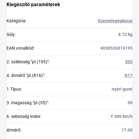
Kiegészítő paraméterek
Kategória
:
Személygépkocsi
Súly
:
8.72 kg
EAN vonalkód
:
4038526074195
2. szélesség "pl.(195)"
:
205
4. átmérő "pl.(R16)"
:
R17
1.Típus
:
nyári gumi
3. magasság "pl.(55)"
:
50
6. sebesség index
:
Y 300 km/h
átmérő
:
17.00