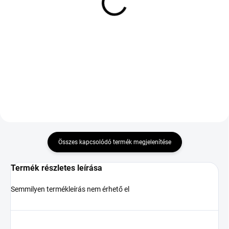
TOYO PROXES SPORT 2
COOPER TIRES SUMMER
255/55 R19 111Y TL
265/30 R20 94Y TL XL
MFS XL
EVR FP
48 361 Ft
90 988 Ft
Kosárba
Kosárba
Összes kapcsolódó termék megjelenítése
Termék részletes leírása
Semmilyen termékleírás nem érhető el