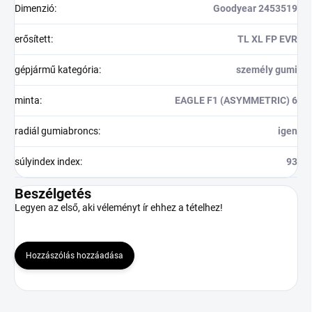
Dimenzió
:
Goodyear 2453519
erősített
:
TL XL FP EVR
gépjármű kategória
:
személy gumi
minta
:
EAGLE F1 (ASYMMETRIC) 6
radiál gumiabroncs
:
igen
súlyindex index
:
93
Beszélgetés
Legyen az első, aki véleményt ír ehhez a tételhez!
Hozzászólás hozzáadása