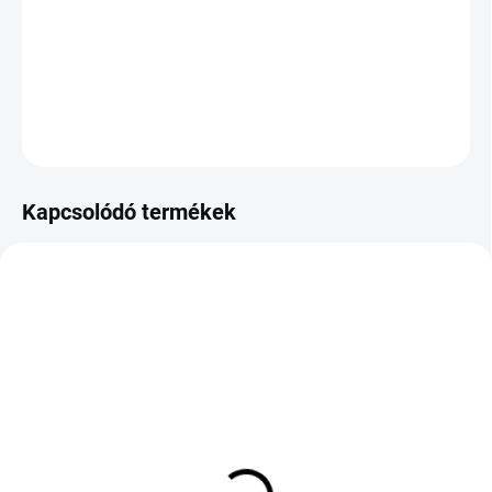
−
+
Hozzáadás a kosárhoz
KÉRDÉS
Kapcsolódó termékek
KÜLSŐ RAKTÁR MAX5 NAP+2NAP A
KÜLSŐ RAKTÁR MAX 2 NAP+2NAP A
SZÁLITÁSIG
SZÁLITÁSIG
(>5 DB)
(>5 DB)