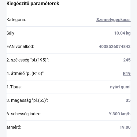
Kiegészítő paraméterek
Kategória
:
Személygépkocsi
Súly
:
10.04 kg
EAN vonalkód
:
4038526074843
2. szélesség "pl.(195)"
:
245
4. átmérő "pl.(R16)"
:
R19
1.Típus
:
nyári gumi
3. magasság "pl.(55)"
:
35
6. sebesség index
:
Y 300 km/h
átmérő
:
19.00