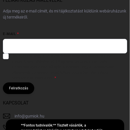
FELIRATKOZÁS HÍRLEVÉLRE
Adja meg az e-mail címét, és mi tájékoztatást küldünk webáruházunk
új termékeiről.
E-MAIL
Hozzájárulok, hogy az általam önként megadott nevem és e-mail
címem felhasználásával a(z)
*cég neve
részemre e-mail útján
hírleveleket, ajánlatokat küldjön. Kijelentem, hogy az
adatkezelési
tájékoztatót
elolvastam. Megértettem, hogy a hozzájárulásom
bármikor visszavonhatom.
Feliratkozás
KAPCSOLAT
info
@
gumiok.hu
**Fontos tudnivalók:** Tisztelt vásárlók, a
+36705429902