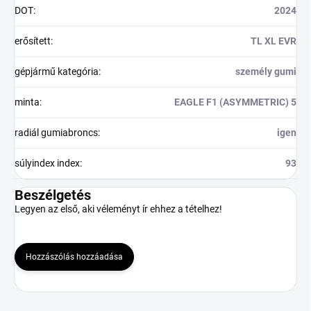
DOT
:
2024
erősített
:
TL XL EVR
gépjármű kategória
:
személy gumi
minta
:
EAGLE F1 (ASYMMETRIC) 5
radiál gumiabroncs
:
igen
súlyindex index
:
93
Beszélgetés
Legyen az első, aki véleményt ír ehhez a tételhez!
Hozzászólás hozzáadása