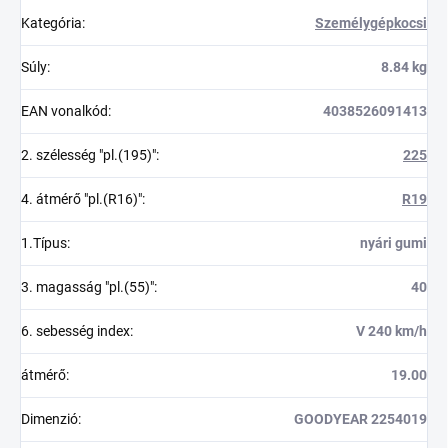
Kategória
:
Személygépkocsi
Súly
:
8.84 kg
EAN vonalkód
:
4038526091413
2. szélesség "pl.(195)"
:
225
4. átmérő "pl.(R16)"
:
R19
1.Típus
:
nyári gumi
3. magasság "pl.(55)"
:
40
6. sebesség index
:
V 240 km/h
átmérő
:
19.00
Dimenzió
:
GOODYEAR 2254019