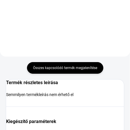
XL EV NCS
35 545 Ft
71 675 Ft
Kosárba
Kosárba
Összes kapcsolódó termék megjelenítése
Termék részletes leírása
Semmilyen termékleírás nem érhető el
Kiegészítő paraméterek