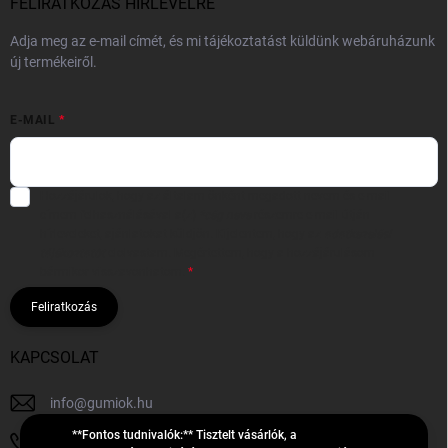
FELIRATKOZÁS HÍRLEVÉLRE
Adja meg az e-mail címét, és mi tájékoztatást küldünk webáruházunk
új termékeiről.
E-MAIL
Hozzájárulok, hogy az általam önként megadott nevem és e-mail
címem felhasználásával a(z)
*cég neve
részemre e-mail útján
hírleveleket, ajánlatokat küldjön. Kijelentem, hogy az
adatkezelési
tájékoztatót
elolvastam. Megértettem, hogy a hozzájárulásom
bármikor visszavonhatom.
Feliratkozás
KAPCSOLAT
info
@
gumiok.hu
**Fontos tudnivalók:** Tisztelt vásárlók, a
+36705429902