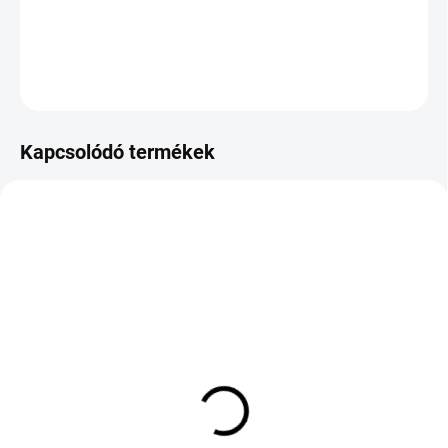
DOT:2024
KÉRDÉS
Kapcsolódó termékek
KÜLSŐ RAKTÁR MAX 8 NAP+2NA A
KÜLSŐ RAKTÁR MAX 8 NAP+2NA A
SZÁLITÁSIG
SZÁLITÁSIG
(>5 DB)
(>5 DB)
PIRELLI CINTURATO
NEXEN N'BLUE S 175/60
(C3) 215/50 R19 97V TL
R16 82H TL EV