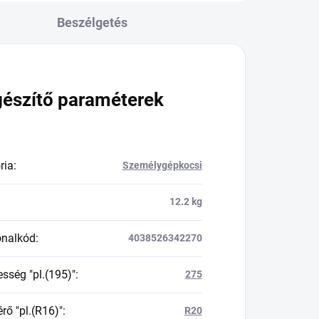
Beszélgetés
gészítő paraméterek
ria
:
Személygépkocsi
12.2 kg
onalkód
:
4038526342270
esség "pl.(195)"
:
275
rő "pl.(R16)"
:
R20