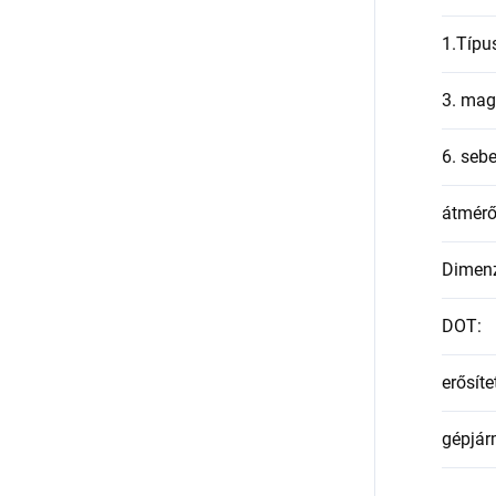
1.Típu
3. mag
6. seb
átmér
Dimen
DOT
:
erősíte
gépjár