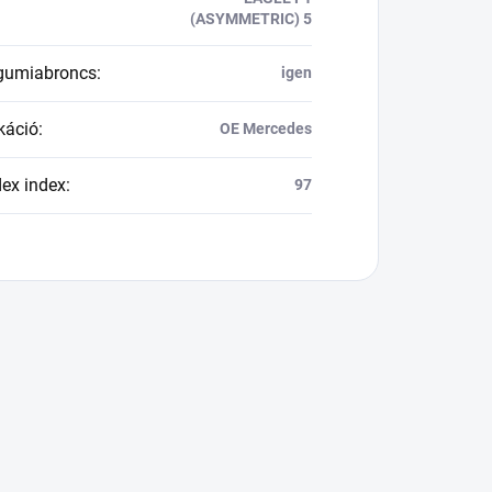
(ASYMMETRIC) 5
 gumiabroncs
:
igen
káció
:
OE Mercedes
dex index
:
97