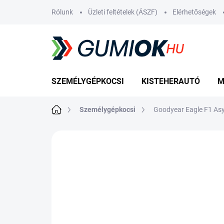
Ugrás
Rólunk
Üzleti feltételek (ÁSZF)
Elérhetőségek
a
fő
tartalomhoz
SZEMÉLYGÉPKOCSI
KISTEHERAUTÓ
M
Kezdőlap
Személygépkocsi
Goodyear Eagle F1 As
Nincs értékelés
Ugrás az értékelé