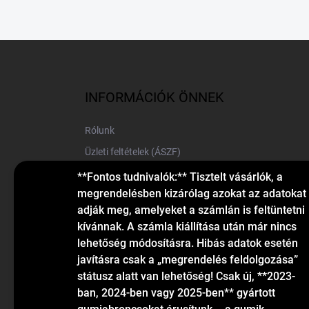
L
á
b
l
INFORMÁCIÓK ÖNNEK
é
c
Rólunk
Üzleti feltételek (ÁSZF)
Elérhetőségek
**Fontos tudnivalók:** Tisztelt vásárlók, a
megrendelésben kizárólag azokat az adatokat
Blog
adják meg, amelyeket a számlán is feltüntetni
kívánnak. A számla kiállítása után már nincs
lehetőség módosításra. Hibás adatok esetén
javításra csak a „megrendelés feldolgozása”
státusz alatt van lehetőség! Csak új, **2023-
ban, 2024-ben vagy 2025-ben** gyártott