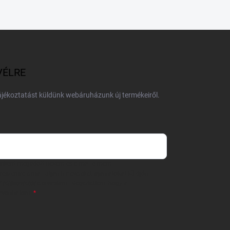
VÉLRE
tájékoztatást küldünk webáruházunk új termékeiről.
 önként megadott nevem és e-mail címem
részemre e-mail útján hírleveleket, ajánlatokat küldjön.
 tájékoztatót
elolvastam. Megértettem, hogy a
zavonhatom.