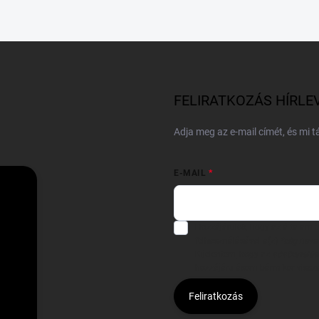
FELIRATKOZÁS HÍRLE
Adja meg az e-mail címét, és mi 
E-MAIL
Hozzájárulok, hogy az általam
felhasználásával a(z)
*cég neve
Kijelentem, hogy az
adatkezelési
hozzájárulásom bármikor viss
Feliratkozás