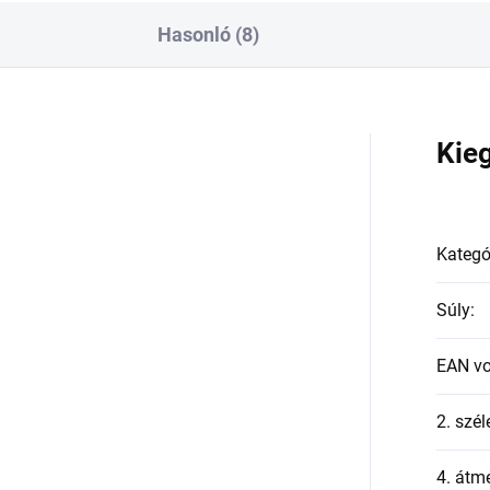
Hasonló (8)
a
Kie
Kategó
Súly
:
EAN v
2. szél
4. átmé