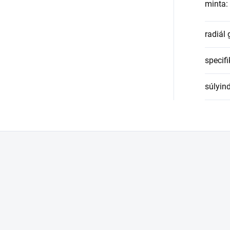
minta
:
radiál
specifi
súlyin