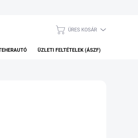
ÜRES KOSÁR
KOSÁR
TEHERAUTÓ
ÜZLETI FELTÉTELEK (ÁSZF)
WEBÁRUHÁ
10 Ft
.11