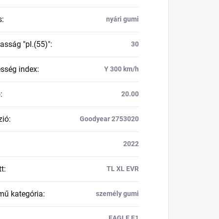
s
:
nyári gumi
asság "pl.(55)"
:
30
esség index
:
Y 300 km/h
ő
:
20.00
zió
:
Goodyear 2753020
2022
tt
:
TL XL EVR
mű kategória
:
személy gumi
EAGLE F1