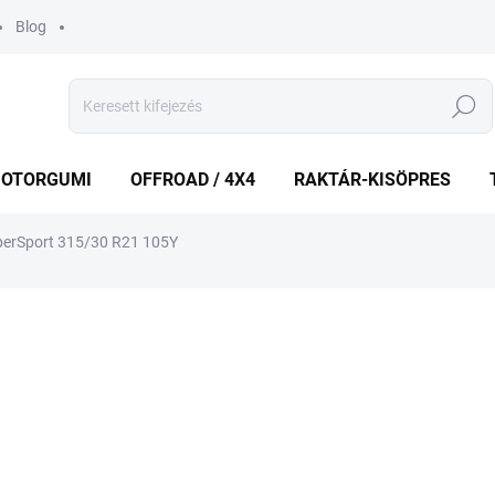
Blog
Keresés
OTORGUMI
OFFROAD / 4X4
RAKTÁR-KISÖPRES
perSport 315/30 R21 105Y
shez
MÁRKA:
GOODYEAR
161 060 Ft
151
Egységár:
KÉT MUNKANAP
(3 DB)
VÁRHATÓ KÉZBESÍTÉS:
2026.8