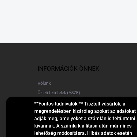
L
á
b
l
INFORMÁCIÓK ÖNNEK
é
c
Rólunk
Üzleti feltételek (ÁSZF)
Elérhetőségek
**Fontos tudnivalók:** Tisztelt vásárlók, a
megrendelésben kizárólag azokat az adatokat
Blog
adják meg, amelyeket a számlán is feltüntetni
kívánnak. A számla kiállítása után már nincs
lehetőség módosításra. Hibás adatok esetén