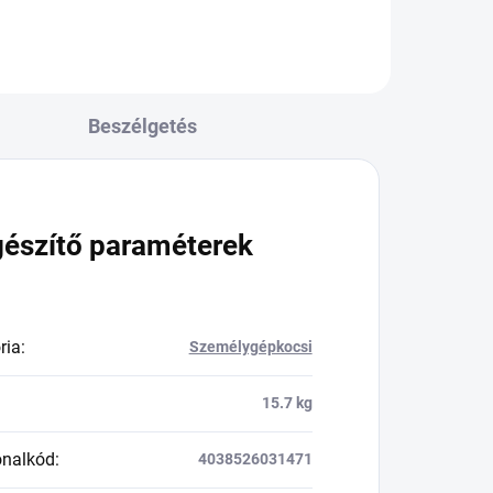
Beszélgetés
gészítő paraméterek
ria
:
Személygépkocsi
15.7 kg
onalkód
:
4038526031471