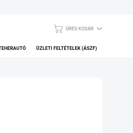
ÜRES KOSÁR
KOSÁR
TEHERAUTÓ
ÜZLETI FELTÉTELEK (ÁSZF)
WEBÁRUHÁ
 356 Ft
.12