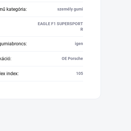
mű kategória
:
személy gumi
EAGLE F1 SUPERSPORT
R
 gumiabroncs
:
igen
káció
:
OE Porsche
dex index
:
105