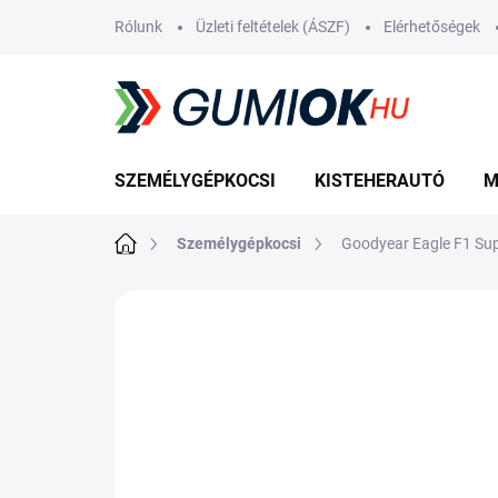
Ugrás
Rólunk
Üzleti feltételek (ÁSZF)
Elérhetőségek
a
fő
tartalomhoz
SZEMÉLYGÉPKOCSI
KISTEHERAUTÓ
M
Kezdőlap
Személygépkocsi
Goodyear Eagle F1 Su
Nincs értékelés
Ugrás az értékelé