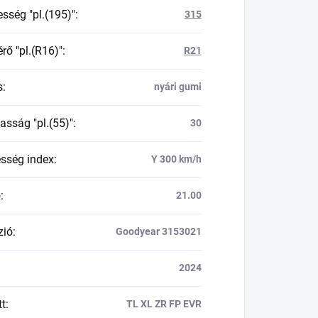
esség "pl.(195)"
:
315
rő "pl.(R16)"
:
R21
s
:
nyári gumi
asság "pl.(55)"
:
30
esség index
:
Y 300 km/h
ő
:
21.00
zió
:
Goodyear 3153021
2024
tt
:
TL XL ZR FP EVR