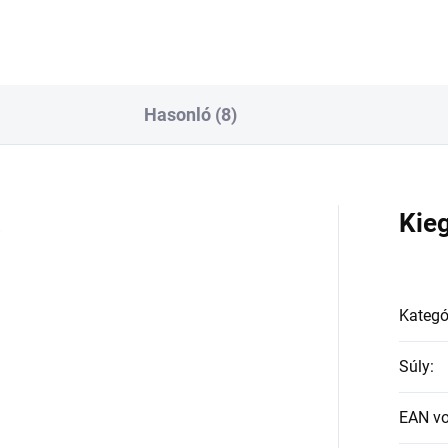
Hasonló (8)
a
Kie
Kategó
Súly
:
EAN v