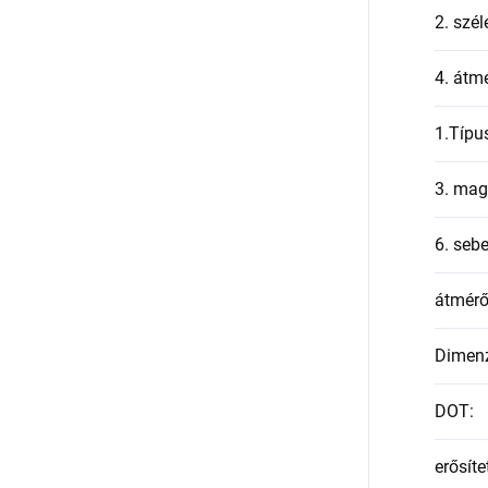
2. szél
4. átmé
1.Típu
3. mag
6. seb
átmér
Dimen
DOT
:
erősíte