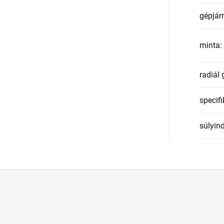
gépjár
minta
:
radiál
specifi
súlyin