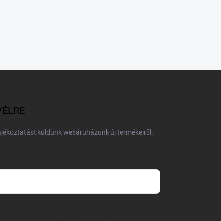
VÉLRE
tájékoztatást küldünk webáruházunk új termékeiről.
 önként megadott nevem és e-mail címem
részemre e-mail útján hírleveleket, ajánlatokat küldjön.
 tájékoztatót
elolvastam. Megértettem, hogy a