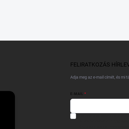
FELIRATKOZÁS HÍRLE
Adja meg az e-mail címét, és mi 
E-MAIL
Hozzájárulok, hogy az általam
felhasználásával a(z)
*cég neve
Kijelentem, hogy az
adatkezelési