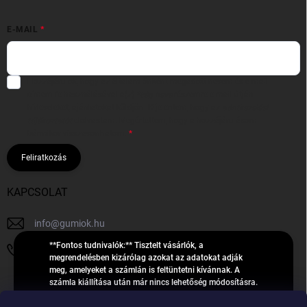
E-MAIL
Hozzájárulok, hogy az általam önként megadott nevem és e-mail
címem felhasználásával a(z)
*cég neve
részemre e-mail útján
hírleveleket, ajánlatokat küldjön. Kijelentem, hogy az
adatkezelési
tájékoztatót
elolvastam. Megértettem, hogy a hozzájárulásom
bármikor visszavonhatom.
Feliratkozás
KAPCSOLAT
info
@
gumiok.hu
**Fontos tudnivalók:** Tisztelt vásárlók, a
+36705429902
megrendelésben kizárólag azokat az adatokat adják
meg, amelyeket a számlán is feltüntetni kívánnak. A
számla kiállítása után már nincs lehetőség módosításra.
Hibás adatok esetén javításra csak a „megrendelés
Á
feldolgozása” státusz alatt van lehetőség! Csak új,