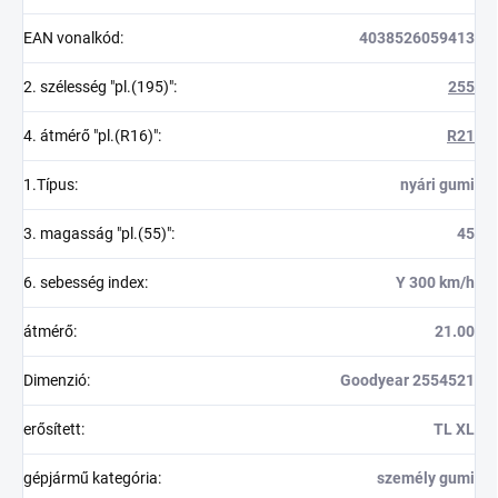
EAN vonalkód
:
4038526059413
2. szélesség "pl.(195)"
:
255
4. átmérő "pl.(R16)"
:
R21
1.Típus
:
nyári gumi
3. magasság "pl.(55)"
:
45
6. sebesség index
:
Y 300 km/h
átmérő
:
21.00
Dimenzió
:
Goodyear 2554521
erősített
:
TL XL
gépjármű kategória
:
személy gumi