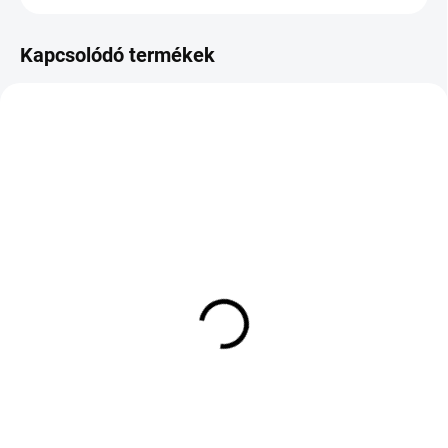
Kapcsolódó termékek
KÜLSŐ RAKTÁR MAX 8 NAP+2NA A
KÜLSŐ RAKTÁR MAX 8 NAP+2NA A
SZÁLITÁSIG
SZÁLITÁSIG
(>5 DB)
(>5 DB)
KUMHO ECOWING ES01
Bridgestone Turanza
KH27 185/55 R15 82H TL
T005 215/45 R17 91W
60 331 Ft
60 091 Ft
Kosárba
Kosárba