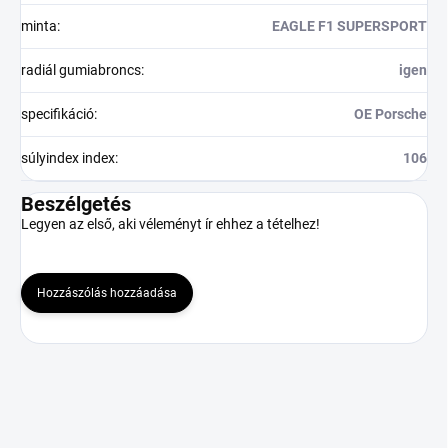
minta
:
EAGLE F1 SUPERSPORT
radiál gumiabroncs
:
igen
specifikáció
:
OE Porsche
súlyindex index
:
106
Beszélgetés
Legyen az első, aki véleményt ír ehhez a tételhez!
Hozzászólás hozzáadása